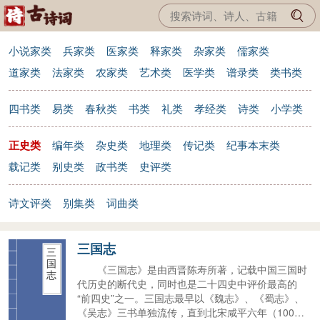
小说家类
兵家类
医家类
释家类
杂家类
儒家类
道家类
法家类
农家类
艺术类
医学类
谱录类
类书类
四书类
易类
春秋类
书类
礼类
孝经类
诗类
小学类
正史类
编年类
杂史类
地理类
传记类
纪事本末类
载记类
别史类
政书类
史评类
诗文评类
别集类
词曲类
三国志
三
国
《三国志》是由西晋陈寿所著，记载中国三国时
志
代历史的断代史，同时也是二十四史中评价最高的
“前四史”之一。三国志最早以《魏志》、《蜀志》、
《吴志》三书单独流传，直到北宋咸平六年（1003