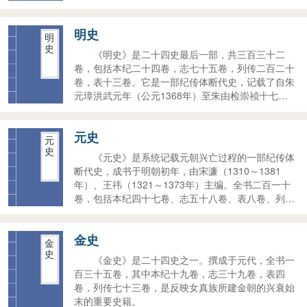
年）三书已合为一书。
明史
明
史
《明史》是二十四史最后一部，共三百三十二
卷，包括本纪二十四卷，志七十五卷，列传二百二十
卷，表十三卷。它是一部纪传体断代史，记载了自朱
元璋洪武元年（公元1368年）至朱由检崇祯十七年
（公元1644年）二百多年的历史。其卷数在二十四
史中仅次于《宋史》，其修纂时间之久、用力之勤则
元史
是大大超过了以前诸史。《明史》虽有一些曲笔隐讳
元
之处，但仍得到后世史家广泛的好评。
史
《元史》是系统记载元朝兴亡过程的一部纪传体
断代史，成书于明朝初年，由宋濂（1310～1381
年）、王祎（1321～1373年）主编。全书二百一十
卷，包括本纪四十七卷、志五十八卷、表八卷、列传
九十七卷，记述了从蒙古族兴起到元朝建立和灭亡的
历史。
金史
金
史
《金史》是二十四史之一。撰成于元代，全书一
百三十五卷，其中本纪十九卷，志三十九卷，表四
卷，列传七十三卷，是反映女真族所建金朝的兴衰始
末的重要史籍。