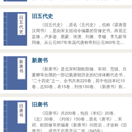
载了自后梁开平元年（907年）至后周显德七年
（960年）共五十三年的历史。《新五代史》撰写
旧五代史
时，增加了《旧五代史》所未能见到的史料，如《五
旧
代会要》、《五代史补》等，因此内容更加翔实。但
五
《旧五代史》，原名《五代史》，也称《梁唐晋
代
《新五代史》对旧“志”部分大加繁削，则不足为训，
汉周书》，是由宋太祖诏令编纂的官修史书。薛居正
史
故史料价值比《旧五代史》要略逊一筹。
监修，卢多逊、扈蒙、张澹、刘兼、李穆、李九龄等
同修。从公元907年朱温代唐称帝到公元960年北宋
王朝建立，中原地区相继出现后梁、后唐、后晋、后
汉、后周等五代王朝，中原以外存在过吴、南唐、吴
新唐书
越、楚、闽、南汉、前蜀、后蜀、南平、北汉等十个
新
小国，周边地区还有契丹、吐蕃、渤海、党项、南
唐
《新唐书》是北宋时期欧阳修、宋祁、范镇、吕
书
诏、于阗、东丹等少数民族建立的政权，习惯上称之
夏卿等合撰的一部记载唐朝历史的纪传体断代史书，
为“五代十国”。《旧五代史》记载的就是这段历史。
“二十四史”之一。全书共有225卷，其中包括本纪10
卷，志50卷，表15卷，列传150卷。《新唐书》前后
修史历经17年，于宋仁宗嘉祐五年（公元1060年）
完成。《新唐书》在体例上第一次写出了《兵志》、
旧唐书
《选举志》，系统论述唐代府兵等军事制度和科举制
旧
度。这是我国正史体裁史书的一大开创，为以后《宋
唐
《旧唐书》共200卷，包括《本纪》20卷、
书
史》等所沿袭。
《志》30卷、《列传》150卷，原名《唐书》，宋
祁、欧阳修等所编著《新唐书》问世后，才改称《旧
唐书》，成书于后晋开运二年（945年）。