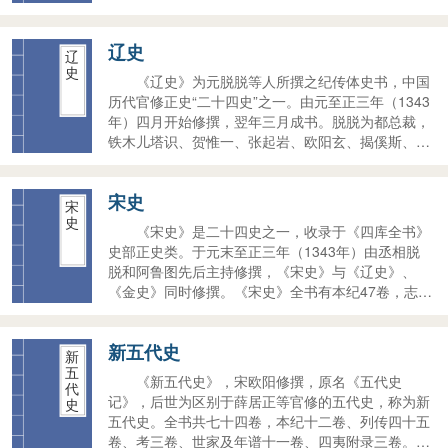
辽史
辽
史
《辽史》为元脱脱等人所撰之纪传体史书，中国
历代官修正史“二十四史”之一。由元至正三年（1343
年）四月开始修撰，翌年三月成书。脱脱为都总裁，
铁木儿塔识、贺惟一、张起岩、欧阳玄、揭傒斯、吕
思诚为总裁官，廉惠山海牙等为修史官。元修《辽
史》共116卷，包括本纪30卷，志32卷，表8卷，列
宋史
传45卷，以及国语解1卷。记载上自辽太祖耶律阿保
宋
机，下至辽天祚帝耶律延禧的辽朝历史（907年－
史
《宋史》是二十四史之一，收录于《四库全书》
1125年），兼及耶律大石所建立之西辽历史。
史部正史类。于元末至正三年（1343年）由丞相脱
脱和阿鲁图先后主持修撰，《宋史》与《辽史》、
《金史》同时修撰。《宋史》全书有本纪47卷，志
162卷，表32卷，列传255卷，共计496卷，约500万
字，是二十四史中篇幅最庞大的一部官修史书。
新五代史
新
五
《新五代史》，宋欧阳修撰，原名《五代史
代
记》，后世为区别于薛居正等官修的五代史，称为新
史
五代史。全书共七十四卷，本纪十二卷、列传四十五
卷、考三卷、世家及年谱十一卷、四夷附录三卷。记