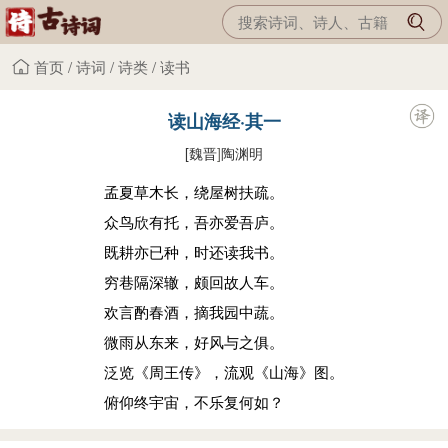
首页
/
诗词
/
诗类
/
读书
读山海经·其一
[魏晋
]
陶渊明
孟夏草木长，绕屋树扶疏。
众鸟欣有托，吾亦爱吾庐。
既耕亦已种，时还读我书。
穷巷隔深辙，颇回故人车。
欢言酌春酒，摘我园中蔬。
微雨从东来，好风与之俱。
泛览《周王传》，流观《山海》图。
俯仰终宇宙，不乐复何如？