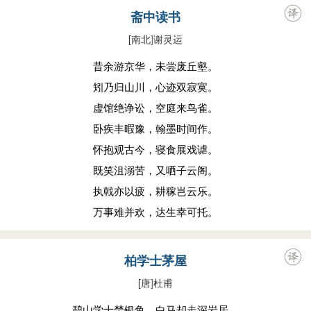
斋中读书
[南北
]
谢灵运
昔余游京华，未尝废丘壑。
矧乃归山川，心迹双寂寞。
虚馆绝诤讼，空庭来鸟雀。
卧疾丰暇豫，翰墨时间作。
怀抱观古今，寝食展戏谑。
既笑沮溺苦，又哂子云阁。
执戟亦以疲，耕稼岂云乐。
万事难并欢，达生幸可托。
柏学士茅屋
[唐
]
杜甫
碧山学士焚银鱼，白马却走深岩居。