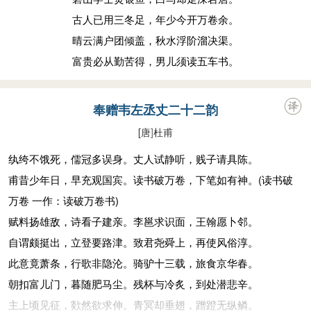
古人已用三冬足，年少今开万卷余。
晴云满户团倾盖，秋水浮阶溜决渠。
富贵必从勤苦得，男儿须读五车书。
奉赠韦左丞丈二十二韵
[唐
]
杜甫
纨绔不饿死，儒冠多误身。丈人试静听，贱子请具陈。
甫昔少年日，早充观国宾。读书破万卷，下笔如有神。(读书破
万卷 一作：读破万卷书)
赋料扬雄敌，诗看子建亲。李邕求识面，王翰愿卜邻。
自谓颇挺出，立登要路津。致君尧舜上，再使风俗淳。
此意竟萧条，行歌非隐沦。骑驴十三载，旅食京华春。
朝扣富儿门，暮随肥马尘。残杯与冷炙，到处潜悲辛。
主上顷见征，欻然欲求伸。青冥却垂翅，蹭蹬无纵鳞。