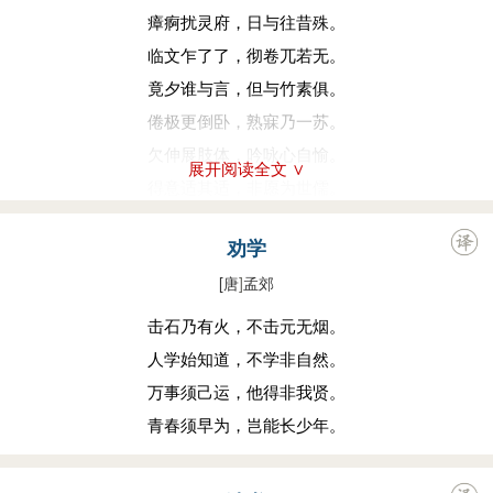
瘴痾扰灵府，日与往昔殊。
临文乍了了，彻卷兀若无。
竟夕谁与言，但与竹素俱。
倦极更倒卧，熟寐乃一苏。
欠伸展肢体，吟咏心自愉。
展开阅读全文 ∨
得意适其适，非愿为世儒。
道尽即闭口，萧散捐囚拘。
劝学
巧者为我拙，智者为我愚。
[唐
]
孟郊
书史足自悦，安用勤与劬。
贵尔六尺躯，勿为名所驱。
击石乃有火，不击元无烟。
人学始知道，不学非自然。
万事须己运，他得非我贤。
青春须早为，岂能长少年。