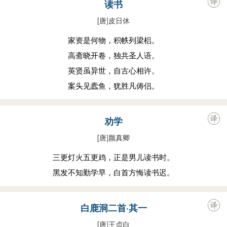
读书
[唐
]
皮日休
家资是何物，积帙列梁梠。
高斋晓开卷，独共圣人语。
英贤虽异世，自古心相许。
案头见蠹鱼，犹胜凡俦侣。
劝学
[唐
]
颜真卿
三更灯火五更鸡，正是男儿读书时。
黑发不知勤学早，白首方悔读书迟。
白鹿洞二首·其一
[唐
]
王贞白