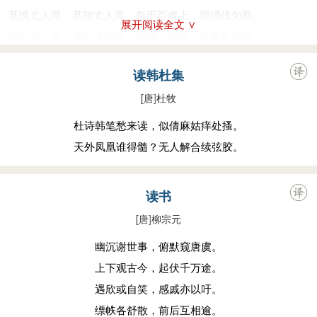
甚愧丈人厚，甚知丈人真。每于百僚上，猥诵佳句新。
展开阅读全文 ∨
窃效贡公喜，难甘原宪贫。焉能心怏怏，只是走踆踆。
今欲东入海，即将西去秦。尚怜终南山，回首清渭滨。
读韩杜集
常拟报一饭，况怀辞大臣。白鸥没浩荡，万里谁能驯？
[唐
]
杜牧
杜诗韩笔愁来读，似倩麻姑痒处搔。
天外凤凰谁得髓？无人解合续弦胶。
读书
[唐
]
柳宗元
幽沉谢世事，俯默窥唐虞。
上下观古今，起伏千万途。
遇欣或自笑，感戚亦以吁。
缥帙各舒散，前后互相逾。