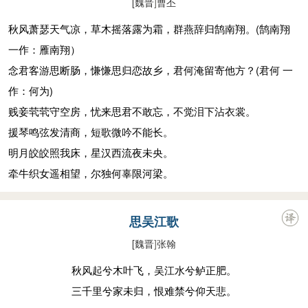
[魏晋
]
曹丕
秋风萧瑟天气凉，草木摇落露为霜，群燕辞归鹄南翔。(鹄南翔
一作：雁南翔）
念君客游思断肠，慊慊思归恋故乡，君何淹留寄他方？(君何 一
作：何为)
贱妾茕茕守空房，忧来思君不敢忘，不觉泪下沾衣裳。
援琴鸣弦发清商，短歌微吟不能长。
明月皎皎照我床，星汉西流夜未央。
牵牛织女遥相望，尔独何辜限河梁。
思吴江歌
[魏晋
]
张翰
秋风起兮木叶飞，吴江水兮鲈正肥。
三千里兮家未归，恨难禁兮仰天悲。