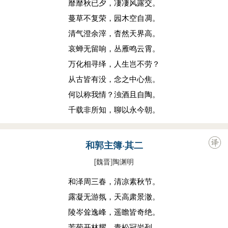
靡靡秋已夕，凄凄风露交。
蔓草不复荣，园木空自凋。
清气澄余滓，杳然天界高。
哀蝉无留响，丛雁鸣云霄。
万化相寻绎，人生岂不劳？
从古皆有没，念之中心焦。
何以称我情？浊酒且自陶。
千载非所知，聊以永今朝。
和郭主簿·其二
[魏晋
]
陶渊明
和泽周三春，清凉素秋节。
露凝无游氛，天高肃景澈。
陵岑耸逸峰，遥瞻皆奇绝。
芳菊开林耀，青松冠岩列。