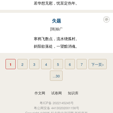
若华想无慰，忧至定伤年。
失题
[隋
]
杨广
寒鸦飞数点，流水绕孤村。
斜阳欲落处，一望黯消魂。
1
2
3
4
5
6
7
下一页>
...30
作文网
试卷网
知识库
粤ICP备 2022145245号
粤公网安备 44130202001156号
Copyright ©2025 起点学古诗词网 版权所有