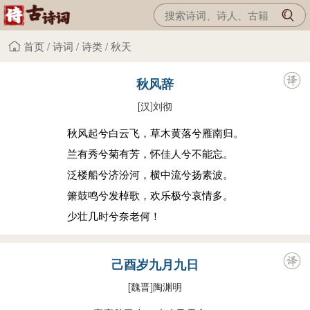
首页
/
诗词
/
诗类
/
秋天
秋风辞
[汉
]
刘彻
秋风起兮白云飞，草木黄落兮雁南归。
兰有秀兮菊有芳，怀佳人兮不能忘。
泛楼船兮济汾河，横中流兮扬素波。
箫鼓鸣兮发棹歌，欢乐极兮哀情多。
少壮几时兮奈老何！
己酉岁九月九日
[魏晋
]
陶渊明