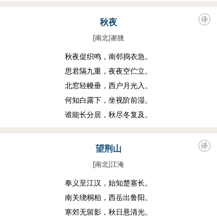
秋夜
[南北
]
谢朓
秋夜促织鸣，南邻捣衣急。
思君隔九重，夜夜空伫立。
北窓轻幔垂，西户月光入。
何知白露下，坐视阶前湿。
谁能长分居，秋尽冬复及。
望荆山
[南北
]
江淹
奉义至江汉，始知楚塞长。
南关绕桐柏，西岳出鲁阳。
寒郊无留影，秋日悬清光。