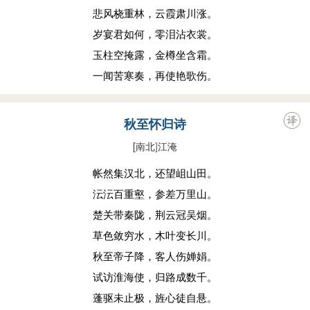
悲风桡重林，云霞肃川涨。
岁宴君如何，零泪沾衣裳。
玉柱空掩露，金樽坐含霜。
一闻苦寒奏，再使艳歌伤。
秋至怀归诗
[南北
]
江淹
帐然集汉北，还望岨山田。
沄沄百重壑，参差万里山。
楚关带秦陇，荆云冠吴烟。
草色敛穷水，木叶变长川。
秋至帝子降，客人伤婵娟。
试访淮海使，归路成数千。
蓬驱未止极，旌心徒自悬。