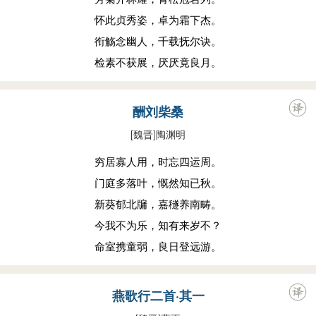
怀此贞秀姿，卓为霜下杰。
衔觞念幽人，千载抚尔诀。
检素不获展，厌厌竟良月。
酬刘柴桑
[魏晋
]
陶渊明
穷居寡人用，时忘四运周。
门庭多落叶，慨然知已秋。
新葵郁北牖，嘉穟养南畴。
今我不为乐，知有来岁不？
命室携童弱，良日登远游。
燕歌行二首·其一