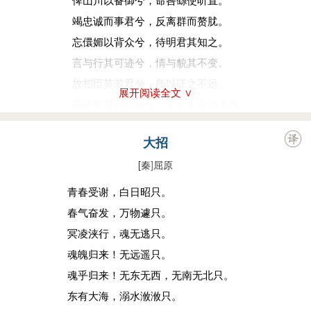
羲和之未扬，若华何光？
交不忠兮怨长，期不信兮告余以不闲；
夫维圣哲以茂行兮，苟得用此下土。
竭忠诚而事君兮，反离群而赘肬。
何所冬暖？何所夏寒？
朝骋骛兮江皋，夕弭节兮北渚；
瞻前而顾后兮，相观民之计极。
忘儇媚以背众兮，待明君其知之。
焉有石林？何兽能言？
鸟次兮屋上，水周兮堂下；
夫孰非义而可用兮？孰非善而可服？
言与行其可迹兮，情与貌其不变。
焉有虬龙，负熊以游？
捐余玦兮江中，遗余佩兮醴浦；
阽余身而危死兮，览余初其犹未悔。
故相臣莫若君兮，所以证之不远。
雄虺九首，鯈忽焉在？
展开阅读全文 ∨
采芳洲兮杜若，将以遗兮下女；
不量凿而正枘兮，固前修以菹醢。
吾谊先君而后身兮，羌众人之所仇也。
何所不死？长人何守？
时不可兮再得，聊逍遥兮容与。
曾歔欷余郁邑兮，哀朕时之不当。
专惟君而无他兮，又众兆之所雠也。
靡蓱九衢，枲华安居？
湘夫人
大招
揽茹蕙以掩涕兮，沾余襟之浪浪。
壹心而不豫兮，羌无可保也。
灵蛇吞象，厥大何如？
帝子降兮北渚，目眇眇兮愁予；
跪敷衽以陈辞兮，耿吾既得此中正。
[秦
]
屈原
疾亲君而无他兮，有招祸之道也。
黑水玄趾，三危安在？
袅袅兮秋风，洞庭波兮木叶下；
驷玉虬以桀鹥兮，溘埃风余上征。
思君其莫我忠兮，忽忘身之贱贫。
青春受谢，白日昭只。
延年不死，寿何所止？
登白薠兮骋望，与佳期兮夕张；
朝发轫于苍梧兮，夕余至乎县圃。
事君而不贰兮，迷不知宠之门。
春气奋发，万物遽只。
鲮鱼何所？鬿堆焉处？
鸟何萃兮苹中，罾何为兮木上？(苹 通：蘋)
欲少留此灵琐兮，日忽忽其将暮。
患何罪以遇罚兮，亦非余之所志也。
冥凌浃行，魂无逃只。
羿焉彃日？乌焉解羽？
沅有茝兮醴有兰，思公子兮未敢言；
吾令羲和弭节兮，望崦嵫而勿迫。
行不群以巅越兮，又众兆之所咍也。
魂魄归来！无远遥只。
禹之力献功，降省下土四方。
荒忽兮远望，观流水兮潺湲；
路漫漫其修远兮，吾将上下而求索。
纷逢尤以离谤兮，謇不可释也。
魂乎归来！无东无西，无南无北只。
焉得彼嵞山女，而通之於台桑？
麋何食兮庭中，蛟何为兮水裔；
饮余马于咸池兮，总余辔乎扶桑。
情沉抑而不达兮，又蔽而莫之白也。
东有大海，溺水浟浟只。
闵妃匹合，厥身是继。
朝驰余马兮江皋，夕济兮西澨；
折若木以拂日兮，聊逍遥以相羊。