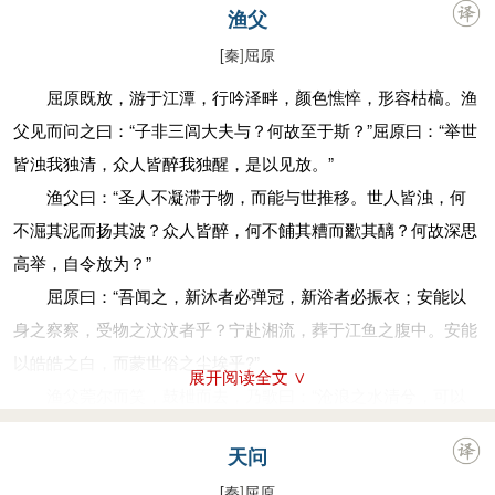
渔父
余既不难夫离别兮，伤灵修之数化。
乎，将与鸡鹜争食乎？
余既滋兰之九畹兮，又树蕙之百亩。
[秦
]
屈原
“此孰吉孰凶？何去何从？
畦留夷与揭车兮，杂杜衡与芳芷。
“世溷浊而不清：蝉翼为重，千钧为轻；黄钟毁弃，瓦釜雷
屈原既放，游于江潭，行吟泽畔，颜色憔悴，形容枯槁。渔
冀枝叶之峻茂兮，愿俟时乎吾将刈。
鸣；谗人高张，贤士无名。吁嗟默默兮，谁知吾之廉贞！”
父见而问之曰：“子非三闾大夫与？何故至于斯？”屈原曰：“举世
虽萎绝其亦何伤兮，哀众芳之芜秽。
詹尹乃释策而谢曰：“夫尺有所短，寸有所长；物有所不
皆浊我独清，众人皆醉我独醒，是以见放。”
众皆竞进以贪婪兮，凭不厌乎求索。
足，智有所不明；数有所不逮，神有所不通。用君之心，行君之
渔父曰：“圣人不凝滞于物，而能与世推移。世人皆浊，何
羌内恕己以量人兮，各兴心而嫉妒。
意。龟策诚不能知此事。”
不淈其泥而扬其波？众人皆醉，何不餔其糟而歠其醨？何故深思
忽驰骛以追逐兮，非余心之所急。
高举，自令放为？”
老冉冉其将至兮，恐修名之不立。
屈原曰：“吾闻之，新沐者必弹冠，新浴者必振衣；安能以
朝饮木兰之坠露兮，夕餐秋菊之落英。
身之察察，受物之汶汶者乎？宁赴湘流，葬于江鱼之腹中。安能
苟余情其信姱以练要兮，长顑颔亦何伤。
以皓皓之白，而蒙世俗之尘埃乎?”
展开阅读全文 ∨
掔木根以结茝兮，贯薜荔之落蕊。
渔父莞尔而笑，鼓枻而去，乃歌曰：“沧浪之水清兮，可以
矫菌桂以纫蕙兮，索胡绳之纚纚。
濯吾缨；沧浪之水浊兮，可以濯吾足。”遂去，不复与言。
謇吾法夫前修兮，非世俗之所服。
天问
虽不周于今之人兮，愿依彭咸之遗则。
[秦
]
屈原