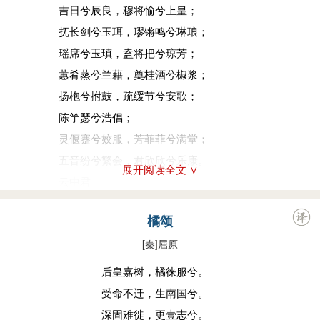
出自汤谷，次于蒙汜。
吉日兮辰良，穆将愉兮上皇；
回朕车以复路兮，及行迷之未远。
自明及晦，所行几里？
抚长剑兮玉珥，璆锵鸣兮琳琅；
步余马于兰皋兮，驰椒丘且焉止息。
夜光何德，死则又育？
瑶席兮玉瑱，盍将把兮琼芳；
进不入以离尤兮，退将复修吾初服。
厥利维何，而顾菟在腹？
蕙肴蒸兮兰藉，奠桂酒兮椒浆；
制芰荷以为衣兮，集芙蓉以为裳。
女岐无合，夫焉取九子？
扬枹兮拊鼓，疏缓节兮安歌；
不吾知其亦已兮，苟余情其信芳。
伯强何处？惠气安在？
陈竽瑟兮浩倡；
高余冠之岌岌兮，长余佩之陆离。
何阖而晦？何开而明？
灵偃蹇兮姣服，芳菲菲兮满堂；
芳与泽其杂糅兮，唯昭质其犹未亏。
角宿未旦，曜灵安藏？
五音纷兮繁会，君欣欣兮乐康。
忽反顾以游目兮，将往观乎四荒。
展开阅读全文 ∨
不任汩鸿，师何以尚之？
云中君
佩缤纷其繁饰兮，芳菲菲其弥章。
佥曰“何忧，何不课而行之？”
浴兰汤兮沐芳，华采衣兮若英；
民生各有所乐兮，余独好修以为常。
橘颂
鸱龟曳衔，鲧何听焉？
灵连蜷兮既留，烂昭昭兮未央；
虽体解吾犹未变兮，岂余心之可惩。
顺欲成功，帝何刑焉？
[秦
]
屈原
謇将憺兮寿宫，与日月兮齐光；
女嬃之婵媛兮，申申其詈予，曰：
永遏在羽山，夫何三年不施？
龙驾兮帝服，聊翱游兮周章；
「鲧婞直以亡身兮，终然夭乎羽之野。
后皇嘉树，橘徕服兮。
伯禹愎鲧，夫何以变化？
灵皇皇兮既降，猋远举兮云中；
汝何博謇而好修兮，纷独有此姱节？
受命不迁，生南国兮。
纂就前绪，遂成考功。
览冀洲兮有余，横四海兮焉穷；
薋菉葹以盈室兮，判独离而不服。」
深固难徙，更壹志兮。