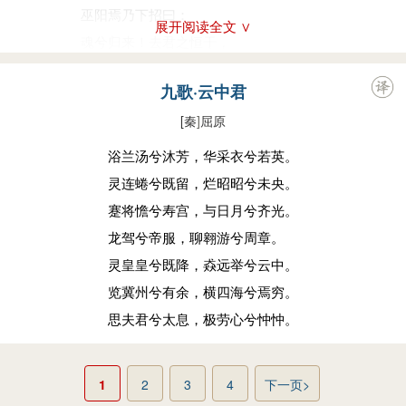
九折臂而成医兮，吾至今而知其信然。
魂魄归来！闲以静只。
巫阳焉乃下招曰：
咸播秬黍，莆雚是营。
君回翔兮以下，逾空桑兮从女；
夕归次于穷石兮，朝濯发乎洧盘。
展开阅读全文 ∨
矰弋机而在上兮，罻罗张而在下。
自恣荆楚，安以定只。
魂兮归来！去君之恒干，
何由并投，而鲧疾修盈？
纷总总兮九州，何寿夭兮在予；
保厥美以骄傲兮，日康娱以淫游。
设张辟以娱君兮，愿侧身而无所。
逞志究欲，心意安只。
何为四方些？舍君之乐处，
白蜺婴茀，胡为此堂？
高飞兮安翔，乘清气兮御阴阳；
虽信美而无礼兮，来违弃而改求。
欲儃徊以干傺兮，恐重患而离尤。
九歌·云中君
穷身永乐，年寿延只。
而离彼不祥些！
安得夫良药，不能固臧？
吾与君兮齐速，导帝之兮九坑；
览相观于四极兮，周流乎天余乃下。
欲高飞而远集兮，君罔谓汝何之？
魂乎归来！乐不可言只。
[秦
]
屈原
魂兮归来！东方不可以讬些。
天式从横，阳离爰死。
灵衣兮被被，玉佩兮陆离；
望瑶台之偃蹇兮，见有娀之佚女。
欲横奔而失路兮，盖志坚而不忍。
五谷六仞，设菰梁只。
长人千仞，惟魂是索些。
大鸟何鸣，夫焉丧厥体？
一阴兮一阳，众莫知兮余所为；
浴兰汤兮沐芳，华采衣兮若英。
吾令鸩为媒兮，鸩告余以不好。
背膺牉以交痛兮，心郁结而纡轸。
鼎臑盈望，和致芳只。
十日代出，流金铄石些。
蓱号起雨，何以兴之？
折疏麻兮瑶华，将以遗兮离居；
灵连蜷兮既留，烂昭昭兮未央。
雄鸠之鸣逝兮，余犹恶其佻巧。
擣木兰以矫蕙兮，糳申椒以为粮。
内鸧鸽鹄，味豺羹只。
彼皆习之，魂往必释些。
撰体协胁，鹿何膺之？
老冉冉兮既极，不寖近兮愈疏；
蹇将憺兮寿宫，与日月兮齐光。
心犹豫而狐疑兮，欲自适而不可。
播江离与滋菊兮，愿春日以为糗芳。
魂乎归来！恣所尝只。
归来兮！不可以讬些。
鳌戴山抃，何以安之？
乘龙兮辚辚，高驰兮冲天；
龙驾兮帝服，聊翱游兮周章。
凤皇既受诒兮，恐高辛之先我。
恐情质之不信兮，故重著以自明。
鲜蠵甘鸡，和楚酪只。
魂兮归来！南方不可以止些。
释舟陵行，何之迁之？
结桂枝兮延伫，羌愈思兮愁人；
灵皇皇兮既降，猋远举兮云中。
欲远集而无所止兮，聊浮游以逍遥。
矫兹媚以私处兮，愿曾思而远身。
醢豚苦狗，脍苴蒪只。
雕题黑齿，得人肉以祀，以其骨为醢些。
惟浇在户，何求于嫂？
愁人兮奈何，愿若今兮无亏；
览冀州兮有余，横四海兮焉穷。
及少康之未家兮，留有虞之二姚。
涉江
吴酸蒿蒌，不沾薄只。
蝮蛇蓁蓁，封狐千里些。
何少康逐犬，而颠陨厥首？
固人命兮有当，孰离合兮何为？
思夫君兮太息，极劳心兮忡忡。
理弱而媒拙兮，恐导言之不固。
余幼好此奇服兮，年既老而不衰。
魂兮归来！恣所择只。
雄虺九首，往来倏忽，吞人以益其心些。
女歧缝裳，而馆同爰止。
少司命
世溷浊而嫉贤兮，好蔽美而称恶。
带长铗之陆离兮，冠切云之崔嵬，
炙鸹烝凫，煔鹑敶只。
归来兮！不可久淫些。
何颠易厥首，而亲以逢殆？
秋兰兮麋芜，罗生兮堂下；
闺中既以邃远兮，哲王又不寤。
被明月兮佩宝璐。
1
2
3
4
下一页>
煎鰿膗雀，遽爽存只。
魂兮归来！西方之害，流沙千里些。
汤谋易旅，何以厚之？
绿叶兮素华，芳菲菲兮袭予；
怀朕情而不发兮，余焉能忍而与此终古？