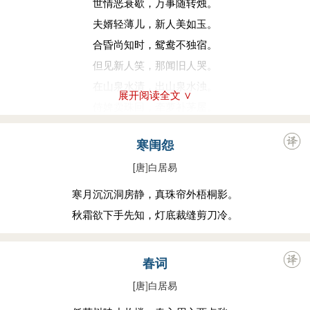
世情恶衰歇，万事随转烛。
夫婿轻薄儿，新人美如玉。
合昏尚知时，鸳鸯不独宿。
但见新人笑，那闻旧人哭。
在山泉水清，出山泉水浊。
展开阅读全文 ∨
侍婢卖珠回，牵萝补茅屋。
摘花不插发，采柏动盈掬。
寒闺怨
天寒翠袖薄，日暮倚修竹。
[唐
]
白居易
寒月沉沉洞房静，真珠帘外梧桐影。
秋霜欲下手先知，灯底裁缝剪刀冷。
春词
[唐
]
白居易