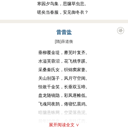
寒园夕鸟集，思牖草虫悲。
嗟矣当春服，安见御冬衣？
昔昔盐
[隋
]
薛道衡
垂柳覆金堤，蘼芜叶复齐。
水溢芙蓉沼，花飞桃李蹊。
采桑秦氏女，织锦窦家妻。
关山别荡子，风月守空闺。
恒敛千金笑，长垂双玉啼。
盘龙随镜隐，彩凤逐帷低。
飞魂同夜鹊，倦寝忆晨鸡。
暗牖悬蛛网，空梁落燕泥。
前年过代北，今岁往辽西。
展开阅读全文 ∨