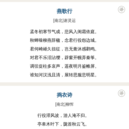
燕歌行
[南北
]
谢灵运
孟冬初寒节气成，悲风入闺霜依庭。
秋蝉噪柳燕辞楹，念君行役怨边城。
君何崎岖久徂征，岂无膏沐感鹳鸣。
对君不乐泪沾缨，辟窗开幌弄秦筝。
调弦促柱多哀声，遥夜明月鉴帷屏。
谁知河汉浅且清，展转思服悲明星。
捣衣诗
[南北
]
柳恽
行役滞风波，游人淹不归。
亭皋木叶下，陇首秋云飞。