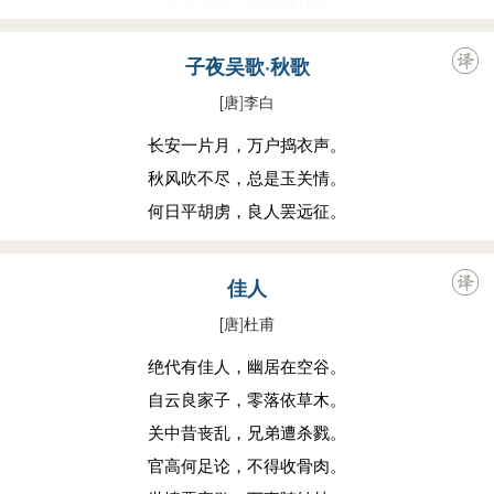
一去无消息，那能惜马蹄。
子夜吴歌·秋歌
[唐
]
李白
长安一片月，万户捣衣声。
秋风吹不尽，总是玉关情。
何日平胡虏，良人罢远征。
佳人
[唐
]
杜甫
绝代有佳人，幽居在空谷。
自云良家子，零落依草木。
关中昔丧乱，兄弟遭杀戮。
官高何足论，不得收骨肉。