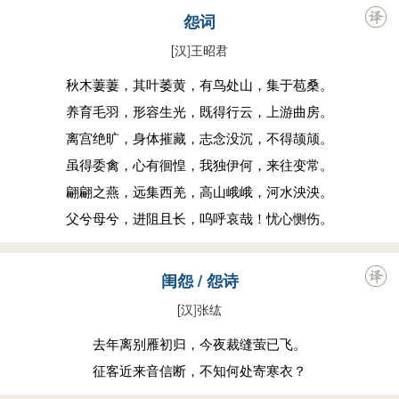
怨词
[汉
]
王昭君
秋木萋萋，其叶萎黄，有鸟处山，集于苞桑。
养育毛羽，形容生光，既得行云，上游曲房。
离宫绝旷，身体摧藏，志念没沉，不得颉颃。
虽得委禽，心有徊惶，我独伊何，来往变常。
翩翩之燕，远集西羌，高山峨峨，河水泱泱。
父兮母兮，进阻且长，呜呼哀哉！忧心恻伤。
闺怨 / 怨诗
[汉
]
张纮
去年离别雁初归，今夜裁缝萤已飞。
征客近来音信断，不知何处寄寒衣？