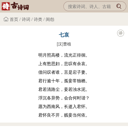
首页
/
诗词
/
诗类
/
闺怨
七哀
[汉
]
曹植
明月照高楼，流光正徘徊。
上有愁思妇，悲叹有余哀。
借问叹者谁，言是宕子妻。
君行逾十年，孤妾常独栖。
君若清路尘，妾若浊水泥。
浮沉各异势，会合何时谐？
愿为西南风，长逝入君怀。
君怀良不开，贱妾当何依。