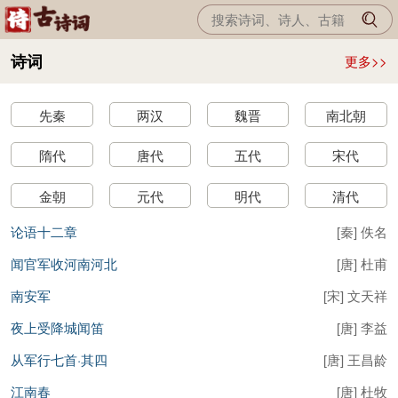
诗词
更多>>
先秦
两汉
魏晋
南北朝
隋代
唐代
五代
宋代
金朝
元代
明代
清代
论语十二章
[
秦
]
佚名
闻官军收河南河北
[
唐
]
杜甫
南安军
[
宋
]
文天祥
夜上受降城闻笛
[
唐
]
李益
从军行七首·其四
[
唐
]
王昌龄
江南春
[
唐
]
杜牧