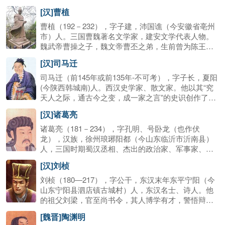
献。
国中曹魏政权的缔造者，其子曹丕称帝后，追尊为武
[汉]曹植
皇帝，庙号太祖。曹操精兵法，善诗歌，抒发自己的
政治抱负，并反映汉末人民的苦难生活，气魄雄伟，
曹植（192－232），字子建，沛国谯（今安徽省亳州
慷慨悲凉；散文亦清峻整洁，开启并繁荣了建安文
市）人。三国曹魏著名文学家，建安文学代表人物。
学，给后人留下了宝贵的精神财富，史称建安风骨，
魏武帝曹操之子，魏文帝曹丕之弟，生前曾为陈王，
鲁迅评价其为“改造文章的祖师”。同时曹操也擅长书
去世后谥号“思”，因此又称陈思王。后人因他文学上的
[汉]司马迁
法，尤工章草，唐朝张怀瓘在《书断》中评其为“妙
造诣而将他与曹操、曹丕合称为“三曹”，南朝宋文学家
品”。
谢灵运更有“天下才有一石，曹子建独占八斗”的评价。
司马迁（前145年或前135年-不可考），字子长，夏阳
王士祯尝论汉魏以来二千年间诗家堪称“仙才”者，曹
(今陕西韩城南)人。西汉史学家、散文家。他以其“究
植、李白、苏轼三人耳。
天人之际，通古今之变，成一家之言”的史识创作了中
国第一部纪传体通史《史记》（原名《太史公
[汉]诸葛亮
书》）。被公认为是中国史书的典范，该书记载了从
上古传说中的黄帝时期，到汉武帝元狩元年，长达
诸葛亮（181－234），字孔明、号卧龙（也作伏
3000多年的历史，是“二十五史”之首，被鲁迅誉为“史
龙），汉族，徐州琅琊阳都（今山东临沂市沂南县）
家之绝唱，无韵之离骚”。
人，三国时期蜀汉丞相、杰出的政治家、军事家、散
文家、书法家。在世时被封为武乡侯，死后追谥忠武
[汉]刘桢
侯，东晋政权特追封他为武兴王。诸葛亮为匡扶蜀汉
政权，呕心沥血，鞠躬尽瘁，死而后已。其散文代表
刘桢（180―217），字公干，东汉末年东平宁阳（今
作有《出师表》、《诫子书》等。曾发明木牛流马、
山东宁阳县泗店镇古城村）人，东汉名士、诗人。他
孔明灯等，并改造连弩，叫做诸葛连弩，可一弩十矢
的祖父刘梁，官至尚书令，其人博学有才，警悟辩
俱发。于234年在五丈原（今宝鸡岐山境内）逝世。诸
捷，以文学见贵。他的文学成就，主要表现于诗歌、
[魏晋]陶渊明
葛亮在后世受到极大尊崇，成为后世忠臣楷模，智慧
特别是五言诗创作方面，在当时负有盛名，后人以其