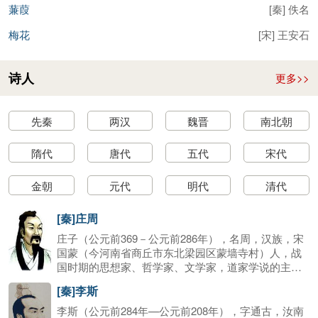
蒹葭
[
秦
]
佚名
梅花
[
宋
]
王安石
诗人
更多>>
先秦
两汉
魏晋
南北朝
隋代
唐代
五代
宋代
金朝
元代
明代
清代
[秦]庄周
庄子（公元前369－公元前286年），名周，汉族，宋
国蒙（今河南省商丘市东北梁园区蒙墙寺村）人，战
国时期的思想家、哲学家、文学家，道家学说的主要
创始人之一。庄子祖上系出楚国公族，后因吴起变法
[秦]李斯
楚国发生内乱，先人避夷宗之罪迁至宋国蒙地。庄子
生平只做过地方漆园吏，因崇尚自由而不应同宗楚威
李斯（公元前284年—公元前208年），字通古，汝南