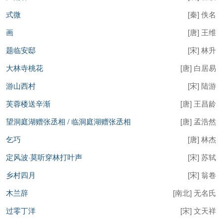
式微
[
秦
]
佚名
画
[
唐
]
王维
题临安邸
[
宋
]
林升
大林寺桃花
[
唐
]
白居易
游山西村
[
宋
]
陆游
芙蓉楼送辛渐
[
唐
]
王昌龄
望洞庭湖赠张丞相 / 临洞庭湖赠张丞相
[
唐
]
孟浩然
乞巧
[
唐
]
林杰
定风波·莫听穿林打叶声
[
宋
]
苏轼
乡村四月
[
宋
]
翁卷
木兰辞
[
南北
]
无名氏
过零丁洋
[
宋
]
文天祥