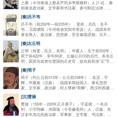
王之聘。老子思想的继承和发展者。后世将他与老子
上蔡（今河南省上蔡县芦冈乡李斯楼村）人 [1-2] 。秦
并称为“老庄”。他们的哲学思想体系，被思想学术界尊
朝著名政治家、文学家和书法家。参与制定法律，统
为“老庄哲学”。代表作品为《庄子》以及名篇有《逍遥
一车轨、文字、度量衡制度。李斯的政治主张的实
[秦]吕不韦
游》、《齐物论》等。
施，对中国和世界产生了深远的影响，奠定了中国两
千多年封建专制的基本格局。秦始皇死后，勾结内官
吕不韦（前292年—前235年），姜姓，吕氏，名不
赵高伪造遗诏，迫令公子扶苏自杀，拥立胡亥为二世
韦，卫国濮阳（今河南省安阳市滑县）人。战国末年
皇帝，后为赵高所忌。秦二世二年（前208年），父子
著名商人、政治家、思想家，官至秦国丞相。吕不韦
腰斩于咸阳，夷灭三族 。
主持编纂《吕氏春秋》（又名《吕览》），有八览、
[秦]左丘明
六论、十二纪共20余万言，汇合了先秦各派学说，“兼
儒墨，合名法”，故史称“杂家”。书成之日，悬于国
丘明（姓姜，氏丘，名明），华夏人，生于前502年，
门，声称能改动一字者赏千金。此为“一字千金”。后因
死于前422年，享年80岁。丘穆公吕印的后代。本名丘
嫪毐集团叛乱事受牵连，被免除相邦职务，出居河南
明，因其先祖曾任楚国的左史官，故在姓前添“左”字，
封地。不久，秦王政复命让其举家迁蜀，吕不韦担心
故称左史官丘明先生，世称“左丘明”，后为鲁国太史
[秦]荀子
被诛杀，于是饮鸩自尽。
。左氏世为鲁国太史，至丘明则约与孔子（前551-
479）同时，而年辈稍晚。他是当时著名史家、学者与
荀子（约公元前313年－公元前238年），名况，字
思想家，著有《春秋左氏传》、《国语》等。左丘明
卿，华夏族（汉族），战国末期赵国人。著名思想
的最重要贡献在于其所著《春秋左氏传》与《国语》
家、文学家、政治家，时人尊称“荀卿”。西汉时因避汉
二书。左氏家族世为太史，左丘明又与孔子一起“如
宣帝刘询讳，因“荀”与“孙”二字古音相通，故又称孙
[汉]曹操
周，观书于周史”，故熟悉诸国史事，并深刻理解孔子
卿。曾三次出任齐国稷下学宫的祭酒，后为楚兰陵
思想。
（位于今山东兰陵县）令。荀子对儒家思想有所发
曹操（155年－220年正月庚子），字孟德，一名吉
展，提倡性恶论，其学说常被后人拿来跟孟子的‘性善
利，小字阿瞒，沛国谯（今安徽亳州）人，汉族。东
说’比较，荀子对重新整理儒家典籍也有相当显著的贡
汉末年杰出的政治家、军事家、文学家、书法家。三