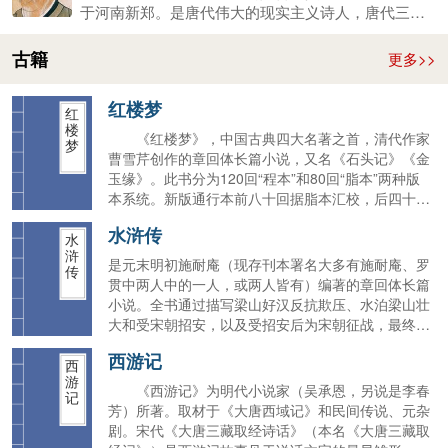
湛，在中国古典诗歌中备受推崇，影响深远。759-766
于河南新郑。是唐代伟大的现实主义诗人，唐代三大
年间曾居成都，后世有杜甫草堂纪念。
诗人之一。白居易与元稹共同倡导新乐府运动，世称
“元白”，与刘禹锡并称“刘白”。白居易的诗歌题材广
古籍
更多>>
泛，形式多样，语言平易通俗，有“诗魔”和“诗王”之
称。官至翰林学士、左赞善大夫。公元846年，白居易
红楼梦
在洛阳逝世，葬于香山。有《白氏长庆集》传世，代
红
楼
表诗作有《长恨歌》、《卖炭翁》、《琵琶行》等。
《红楼梦》，中国古典四大名著之首，清代作家
梦
曹雪芹创作的章回体长篇小说，又名《石头记》《金
玉缘》。此书分为120回“程本”和80回“脂本”两种版
本系统。新版通行本前八十回据脂本汇校，后四十回
据程本汇校，署名“曹雪芹著，无名氏续，程伟元、
水浒传
高鹗整理”。《红楼梦》是一部具有世界影响力的人
水
浒
情小说作品，举世公认的中国古典小说巅峰之作，中
是元末明初施耐庵（现存刊本署名大多有施耐庵、罗
传
国封建社会的百科全书，传统文化的集大成者。
贯中两人中的一人，或两人皆有）编著的章回体长篇
小说。全书通过描写梁山好汉反抗欺压、水泊梁山壮
大和受宋朝招安，以及受招安后为宋朝征战，最终消
亡的宏大故事，艺术地反映了中国历史上宋江起义从
西游记
发生、发展直至失败的全过程，深刻揭示了起义的社
西
游
会根源，满腔热情地歌颂了起义英雄的反抗斗争和他
《西游记》为明代小说家（吴承恩，另说是李春
记
们的社会理想，也具体揭示了起义失败的内在历史原
芳）所著。取材于《大唐西域记》和民间传说、元杂
因。《水浒传》是中国古典四大名著之一，问世后，
剧。宋代《大唐三藏取经诗话》（本名《大唐三藏取
在社会上产生了巨大的影响，成了后世中国小说创作