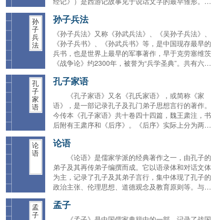
经记》）是西游记故事见于说话文字的最早雏形。作
的典范。
为中国古典四大名著之一、中国古代第一部浪漫主义
孙子兵法
长篇神魔小说，该书深刻描绘了社会现实，是魔幻现
孙
子
实主义的开创作品。
《孙子兵法》又称《孙武兵法》、《吴孙子兵法》、
兵
《孙子兵书》、《孙武兵书》等，是中国现存最早的
法
兵书，也是世界上最早的军事著作，早于克劳塞维茨
《战争论》约2300年，被誉为“兵学圣典”。共有六千
字左右，一共十三篇。作者为春秋时祖籍齐国乐安的
孔子家语
吴国将军孙武。《孙子兵法》是中国古代军事文化遗
孔
子
产中的璀璨瑰宝，优秀传统文化的重要组成部分，是
《孔子家语》又名《孔氏家语》，或简称《家
家
古代军事思想精华的集中体现。
语》，是一部记录孔子及孔门弟子思想言行的著作。
语
今传本《孔子家语》共十卷四十四篇，魏王肃注，书
后附有王肃序和《后序》。《后序》实际上分为两部
分，前半部分内容以孔安国语气所写，一般称之为
论语
《孔安国序》，后半部分内容为安国以后人所写，故
论
语
称之为《后孔安国序》，其中收有孔安国的孙子孔衍
《论语》是儒家学派的经典著作之一，由孔子的
关于《家语》的《奏言》。
弟子及其再传弟子编撰而成。它以语录体和对话文体
为主，记录了孔子及其弟子言行，集中体现了孔子的
政治主张、伦理思想、道德观念及教育原则等。与
《大学》《中庸》《孟子》《诗经》《尚书》《礼
孟子
记》《易经》《春秋》并称“四书五经”。通行本《论
孟
子
语》共二十篇。
《孟子》是中国儒家典籍中的一部，记录了战国