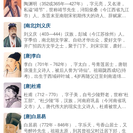
化身。成都、宝鸡、汉中、南阳等地有武侯祠，杜甫
与曹植并举，称为“曹刘”。如今存诗十五首，风格遒
陶渊明（352或365年—427年），字元亮，又名潜，
作《蜀相》赞诸葛亮。
劲，语言质朴，重名于世，《赠从弟》三首为代表
私谥“靖节”，世称靖节先生，浔阳柴桑（今江西省九江
作，言简意明，平易通俗，长于比喻。
市）人。东晋末至南朝宋初期伟大的诗人、辞赋家。
曾任江州祭酒、建威参军、镇军参军、彭泽县令等
[南北]刘义庆
职，最末一次出仕为彭泽县令，八十多天便弃职而
去，从此归隐田园。他是中国第一位田园诗人，被称
刘义庆（403—444）汉族，彭城（今江苏徐州）人。
为“古今隐逸诗人之宗”，有《陶渊明集》。
字季伯，南北朝文学家。自幼才华出众，爱好文学，
并广招四方文学之士，聚于门下。刘宋宗室，袭封临
川王，公元444年（元嘉21年）死于建康（今南京）。
[唐]李白
除《世说新语》外，还著有志怪小说《幽明录》。
李白（701年－762年），字太白，号青莲居士，唐朝
浪漫主义诗人，被后人誉为“诗仙”。祖籍陇西成纪(待
考)，出生于西域碎叶城，4岁再随父迁至剑南道绵
州。李白存世诗文千余篇，有《李太白集》传世。762
[唐]杜甫
年病逝，享年61岁。其墓在今安徽当涂，四川江油、
湖北安陆有纪念馆。
杜甫（712－770），字子美，自号少陵野老，世称“杜
工部”、“杜少陵”等，汉族，河南府巩县（今河南省巩
义市）人，唐代伟大的现实主义诗人，杜甫被世人尊
为“诗圣”，其诗被称为“诗史”。杜甫与李白合称“李
[唐]白居易
杜”，为了跟另外两位诗人李商隐与杜牧即“小李杜”区
别开来，杜甫与李白又合称“大李杜”。他忧国忧民，人
白居易（772年－846年），字乐天，号香山居士，又
格高尚，他的约1400余首诗被保留了下来，诗艺精
号醉吟先生，祖籍太原，到其曾祖父时迁居下邽，生