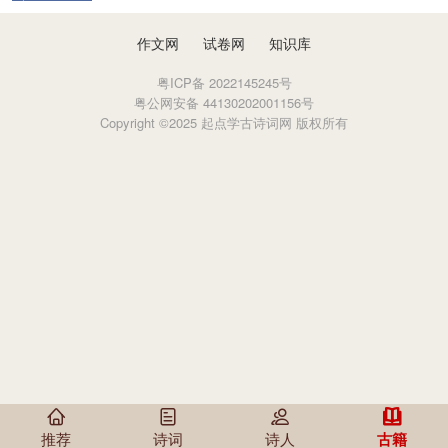
书》、《周书》。战国时期总称《书》，汉代改称
《尚书》，即“上古之书”。因是儒家五经之一，又称
作文网
试卷网
知识库
《书经》。内容主要是君王任命官员或赏赐诸侯时发
布的政令。
粤ICP备 2022145245号
粤公网安备 44130202001156号
Copyright ©2025 起点学古诗词网 版权所有
推荐
诗词
诗人
古籍