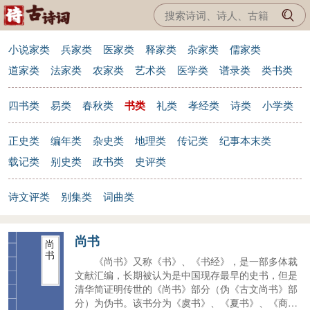
小说家类
兵家类
医家类
释家类
杂家类
儒家类
道家类
法家类
农家类
艺术类
医学类
谱录类
类书类
四书类
易类
春秋类
书类
礼类
孝经类
诗类
小学类
正史类
编年类
杂史类
地理类
传记类
纪事本末类
载记类
别史类
政书类
史评类
诗文评类
别集类
词曲类
尚书
尚
书
《尚书》又称《书》、《书经》，是一部多体裁
文献汇编，长期被认为是中国现存最早的史书，但是
清华简证明传世的《尚书》部分（伪《古文尚书》部
分）为伪书。该书分为《虞书》、《夏书》、《商