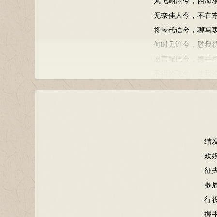
凤飞翱翔兮，四海
无奈佳人兮，不在
将琴代语兮，聊写
何时见许兮，慰我
愿言配德兮，携手
不得於飞兮，使我
其二：
凤兮凤兮归故乡，
时未遇兮无所将，
有艳淑女在闺房，
结
何缘交颈为鸳鸯，
欢
凰兮凰兮从我栖，
征
交情通意心和谐，
参
双翼俱起翻高飞，
行
握