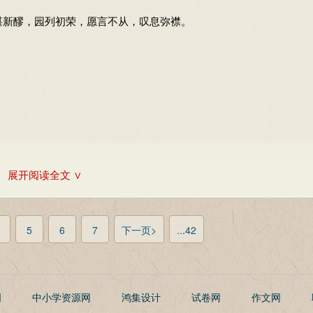
湛新醪，园列初荣，愿言不从，叹息弥襟。
。
。
。
。
。
。
。
展开阅读全文 ∨
。
。
。
5
6
7
下一页>
...42
。
。
。
明
中小学资源网
鸿集设计
试卷网
作文网