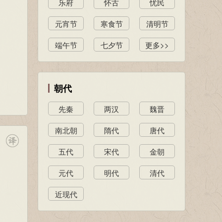
乐府
怀古
忧民
元宵节
寒食节
清明节
端午节
七夕节
更多>>
朝代
先秦
两汉
魏晋
南北朝
隋代
唐代
五代
宋代
金朝
元代
明代
清代
近现代