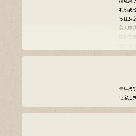
路远莫
良马不回鞍，轻车不转毂。
我所思
针药可屡进，愁思难为数。
欲往从
贞士笃终始，恩义不可属。
美人赠
肃肃仆夫征，锵锵扬和铃。
路远莫
清晨当引迈，束带待鸡鸣。
我所思
顾看空室中，仿佛想姿形。
欲往从
一别怀万恨，起坐为不宁。
美人赠
何用叙我心，遗思致款诚。
路远莫
宝钗好耀首，明镜可鉴形。
我所思
芳香去垢秽，素琴有清声。
去年离
欲往从
诗人感木瓜，乃欲答瑶琼。
征客近
美人赠
愧彼赠我厚，惭此往物轻。
路远莫
虽知未足报，贵用叙我情。