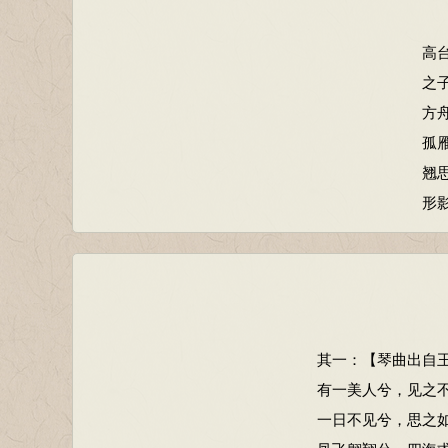
高
之
方
孤
翘
形
其一：【琴曲出自
有一美人兮，见之
一日不见兮，思之