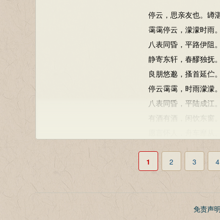
停云，思亲友也。罇
霭霭停云，濛濛时雨
八表同昏，平路伊阻
静寄东轩，春醪独抚
良朋悠邈，搔首延伫
停云霭霭，时雨濛濛
八表同昏，平陆成江
有酒有酒，闲饮东窗
愿言怀人，舟车靡从
东园之树，枝条载荣
1
竞用新好，以怡余情
2
3
4
人亦有言：日月于征
安得促席，说彼平生
翩翩飞鸟，息我庭柯
免责声