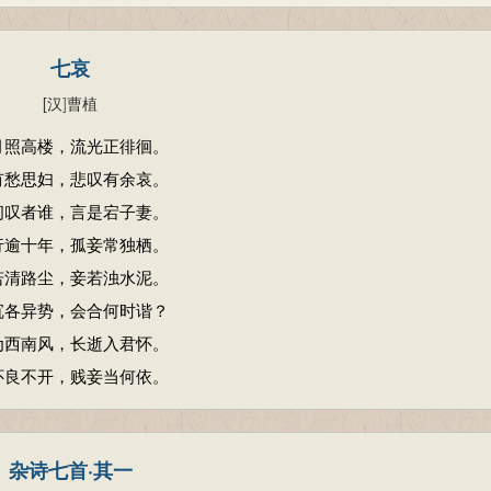
水中，葺之兮荷盖。
紫坛，播芳椒兮成堂。
七哀
兰橑，辛夷楣兮药房。
[汉
]
曹植
兮为帷，擗蕙櫋兮既张。
月照高楼，流光正徘徊。
为镇，疏石兰兮为芳。
有愁思妇，悲叹有余哀。
荷屋，缭之兮杜衡。
问叹者谁，言是宕子妻。
兮实庭，建芳馨兮庑门。
行逾十年，孤妾常独栖。
兮并迎，灵之来兮如云。
若清路尘，妾若浊水泥。
兮江中，遗余褋兮澧浦。
沉各异势，会合何时谐？
兮杜若，将以遗兮远者。
为西南风，长逝入君怀。
兮骤得，聊逍遥兮容与。
怀良不开，贱妾当何依。
杂诗七首·其一