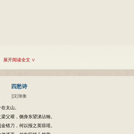
展开阅读全文 ∨
四愁诗
[汉
]
张衡
兮在太山。
之梁父艰，侧身东望涕沾翰。
我金错刀，何以报之英琼瑶。