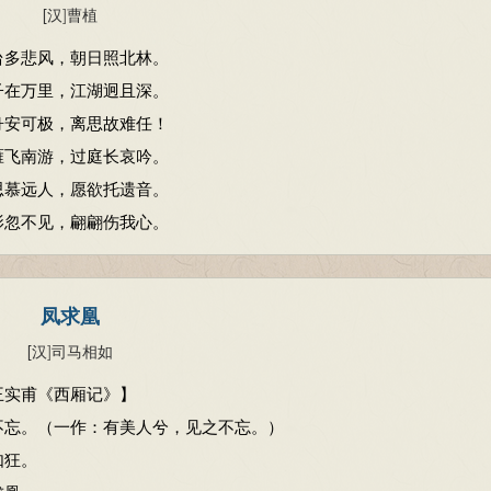
[汉
]
曹植
台多悲风，朝日照北林。
子在万里，江湖迥且深。
舟安可极，离思故难任！
雁飞南游，过庭长哀吟。
思慕远人，愿欲托遗音。
影忽不见，翩翩伤我心。
凤求凰
[汉
]
司马相如
王实甫《西厢记》】
不忘。（一作：有美人兮，见之不忘。）
如狂。