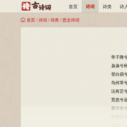
首页
诗词
诗类
诗
首页
/
诗词
/
诗类
/
思念诗词
帝子降
袅袅兮
登白薠
鸟何萃
沅有芷
荒忽兮
麋何食
朝驰余
闻佳人