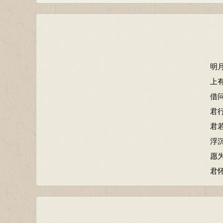
筑室兮
荪壁兮
桂栋兮
罔薜荔
明
白玉兮
上
芷葺兮
借
合百草
君
九嶷缤
君
捐余袂
浮
搴汀洲
愿
时不可
君