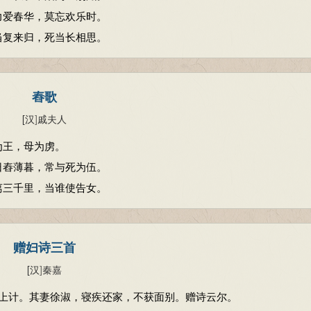
力爱春华，莫忘欢乐时。
当复来归，死当长相思。
舂歌
[汉
]
戚夫人
为王，母为虏。
日舂薄暮，常与死为伍。
离三千里，当谁使告女。
赠妇诗三首
[汉
]
秦嘉
上计。其妻徐淑，寝疾还家，不获面别。赠诗云尔。