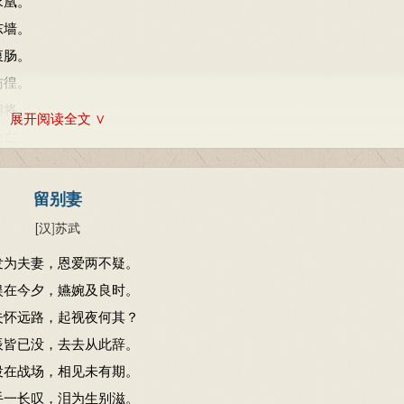
求凰。
东墙。
衷肠。
彷徨。
相将。
展开阅读全文 ∨
沦亡。
遨游四海求其凰。
留别妻
何悟今兮升斯堂！
[汉
]
苏武
室迩人遐毒我肠。
发为夫妻，恩爱两不疑。
胡颉颃兮共翱翔！
娱在今夕，嬿婉及良时。
得托孳尾永为妃。
夫怀远路，起视夜何其？
中夜相从知者谁？
辰皆已没，去去从此辞。
无感我思使余悲。
役在战场，相见未有期。
手一长叹，泪为生别滋。