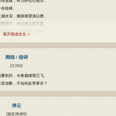
致倚逍遥，何为怀忧心烦劳。
兮在桂林。
之湘水深，侧身南望涕沾襟。
我琴琅玕，何以报之双玉盘。
致倚惆怅，何为怀忧心烦伤。
展开阅读全文 ∨
兮在汉阳。
之陇阪长，侧身西望涕沾裳。
我貂襜褕，何以报之明月珠。
闺怨 / 怨诗
致倚踟蹰，何为怀忧心烦纡。
[汉
]
张纮
兮在雁门。
别雁初归，今夜裁缝萤已飞。
之雪雰雰，侧身北望涕沾巾。
来音信断，不知何处寄寒衣？
我锦绣段，何以报之青玉案。
致倚增叹，何为怀忧心烦惋。
停云
[魏晋
]
陶渊明