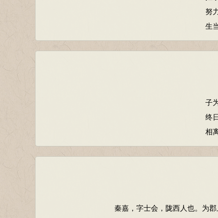
努
生
子
终
相
秦嘉，字士会，陇西人也。为郡