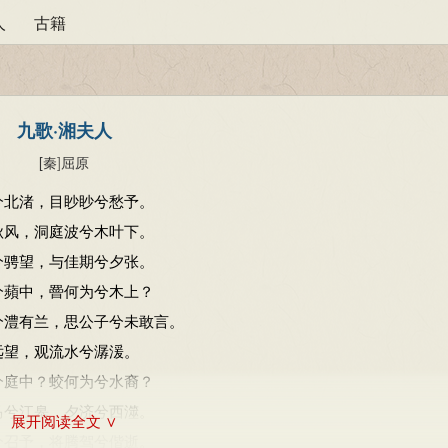
人
古籍
九歌·湘夫人
[秦
]
屈原
兮北渚，目眇眇兮愁予。
秋风，洞庭波兮木叶下。
兮骋望，与佳期兮夕张。
兮蘋中，罾何为兮木上？
兮澧有兰，思公子兮未敢言。
远望，观流水兮潺湲。
兮庭中？蛟何为兮水裔？
马兮江皋，夕济兮西澨。
展开阅读全文 ∨
兮召予，将腾驾兮偕逝。