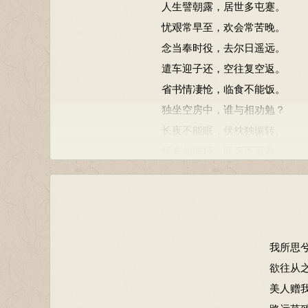
人生譬朝露，居世多屯蹇。
忧艰常早至，欢会常苦晚。
念当奉时役，去尔日遥远。
遣车迎子还，空往复空返。
省书情凄怆，临食不能饭。
独坐空房中，谁与相劝勉？
长夜不能眠，伏枕独辗转。
忧来如循环，匪席不可卷。
皇灵无私亲，为善荷天禄。
伤我与尔身，少小罹茕独。
既得结大义，欢乐苦不足。
念当远离别，思念叙款曲。
我所思
河广无舟梁，道近隔丘陆。
欲往从
临路怀惆怅，中驾正踯躅。
美人赠
浮云起高山，悲风激深谷。