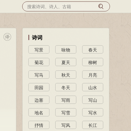
诗词
写景
咏物
春天
菊花
夏天
柳树
写马
秋天
月亮
田园
冬天
山水
边塞
写雨
写山
地名
写雪
写水
抒情
写风
长江