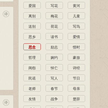
爱国
写花
黄河
离别
梅花
儿童
送别
荷花
写鸟
思乡
读书
爱情
思念
励志
惜时
哲理
婉约
豪放
闺怨
悼亡
诗经
民谣
写人
节日
老师
春节
母亲
友情
战争
楚辞