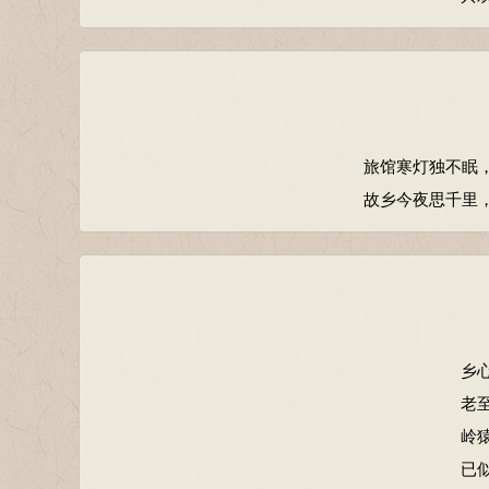
旅馆寒灯独不眠
故乡今夜思千里，
乡
老
岭
已