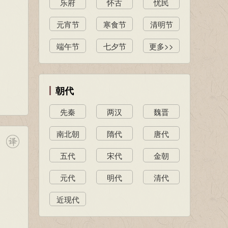
乐府
怀古
忧民
元宵节
寒食节
清明节
端午节
七夕节
更多>>
朝代
先秦
两汉
魏晋
南北朝
隋代
唐代
五代
宋代
金朝
元代
明代
清代
近现代