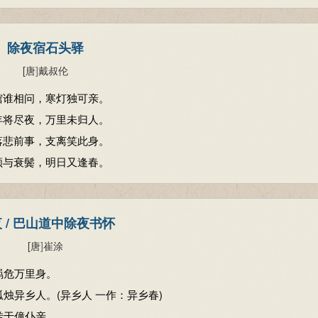
除夜宿石头驿
[唐
]
戴叔伦
馆谁相问，寒灯独可亲。
年将尽夜，万里未归人。
落悲前事，支离笑此身。
颜与衰鬓，明日又逢春。
 / 巴山道中除夜书怀
[唐
]
崔涂
羁危万里身。
烛异乡人。(异乡人 一作：异乡春)
转于僮仆亲。