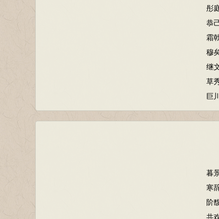
彤
恭
霜
穆
继
草
巨
暮
寒
阶
共