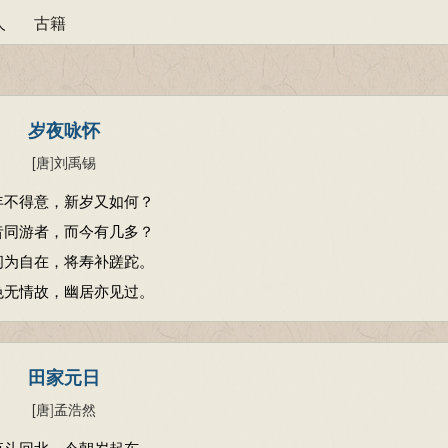
人
古籍
岁夜咏怀
[唐
]
刘禹锡
年不得意，新岁又如何？
昔同游者，而今有几多？
闲为自在，将寿补蹉跎。
色无情故，幽居亦见过。
田家元日
[唐
]
孟浩然
夜斗回北，今朝岁起东。