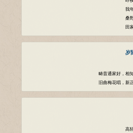
我
桑
田
岁
畴昔通家好，相
旧曲梅花唱，新
高