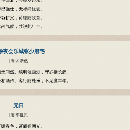
年已强仕，无禄尚忧农。
野就耕父，荷锄随牧童。
家占气候，共说此年丰。
除夜会乐城张少府宅
[唐
]
孟浩然
知无间然。续明催画烛，守岁接长筵。
正柏酒传。客行随处乐，不见度年年。
元日
[唐
]
李世民
轩暧春色，邃阁媚朝光。