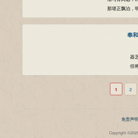
那堪正飘泊，
奉
器
但
1
2
免责声
Copyright 