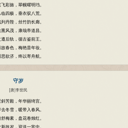
庭飞彩旆，翠幌曜明珰。
己临四极，垂衣驭八荒。
戟列丹陛，丝竹韵长廊。
矣熏风茂，康哉帝道昌。
文遵后轨，循古鉴前王。
秀故春色，梅艳昔年妆。
川思欲济，终以寄舟航。
守岁
[唐
]
李世民
景斜芳殿，年华丽绮宫。
辞去冬雪，暖带入春风。
馥舒梅素，盘花卷烛红。
欢新故岁，迎送一宵中。