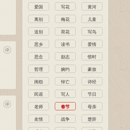
爱国
写花
黄河
离别
梅花
儿童
送别
荷花
写鸟
思乡
读书
爱情
思念
励志
惜时
哲理
婉约
豪放
闺怨
悼亡
诗经
民谣
写人
节日
老师
春节
母亲
友情
战争
楚辞