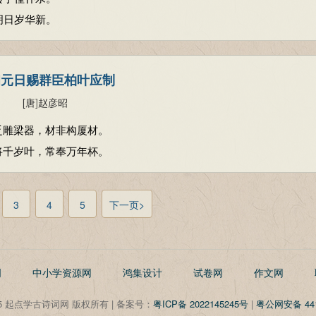
明日岁华新。
和元日赐群臣柏叶应制
[唐
]
赵彦昭
乏雕梁器，材非构厦材。
将千岁叶，常奉万年杯。
3
4
5
下一页>
明
中小学资源网
鸿集设计
试卷网
作文网
©2025 起点学古诗词网 版权所有 | 备案号：
粤ICP备 2022145245号
|
粤公网安备 441