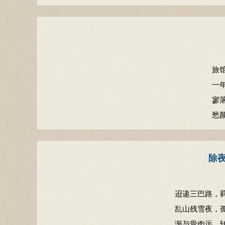
旅
一
寥
愁
除夜
迢递三巴路，
乱山残雪夜，孤
渐与骨肉远，