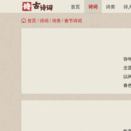
首页
诗词
诗类
诗
首页
/
诗词
/
诗类
/
春节诗词
弥
念
以
春
昨