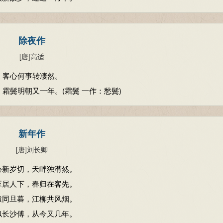
除夜作
[唐
]
高适
，客心何事转凄然。
霜鬓明朝又一年。(霜鬓 一作：愁鬓)
新年作
[唐
]
刘长卿
心新岁切，天畔独潸然。
至居人下，春归在客先。
猿同旦暮，江柳共风烟。
似长沙傅，从今又几年。