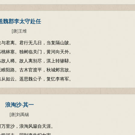
送魏郡李太守赴任
[唐
]
王维
欲与君离。君行无几日，当复隔山陂。
落桃林塞。独树临关门，黄河向天外。
洛故人稀。故人离别尽，淇上转骖騑。
怅睢阳路。古木官渡平，秋城邺宫故。
出从如云。遥思魏公子，复忆李将军。
浪淘沙·其一
[唐
]
刘禹锡
河万里沙，浪淘风簸自天涯。
上银河去，同到牵牛织女家。