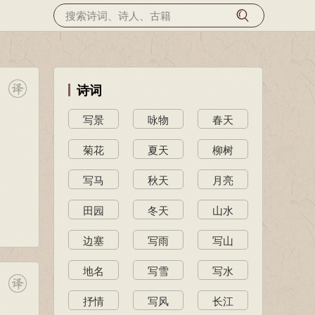
诗词
写景
咏物
春天
菊花
夏天
柳树
写马
秋天
月亮
田园
冬天
山水
边塞
写雨
写山
地名
写雪
写水
抒情
写风
长江