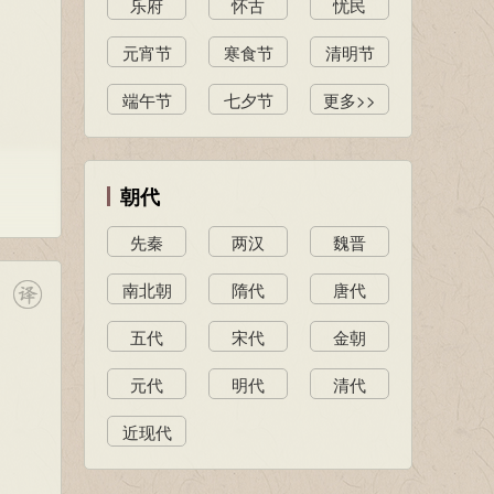
乐府
怀古
忧民
元宵节
寒食节
清明节
端午节
七夕节
更多>>
朝代
先秦
两汉
魏晋
南北朝
隋代
唐代
五代
宋代
金朝
元代
明代
清代
近现代