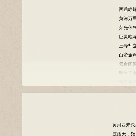
西岳峥
黄河万
荣光休
巨灵咆
三峰却
白帝金
云台阁
明星玉
我皇手
九重出
玉浆倘
黄河西来决
波滔天，尧