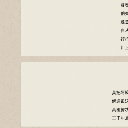
暮
伯
遂
自
行
川
莫把阿
解通银
高祖誓
三千年