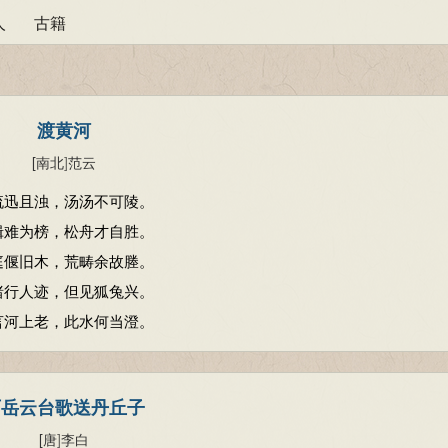
人
古籍
渡黄河
[南北
]
范云
流迅且浊，汤汤不可陵。
楫难为榜，松舟才自胜。
庭偃旧木，荒畴余故塍。
睹行人迹，但见狐兔兴。
言河上老，此水何当澄。
西岳云台歌送丹丘子
[唐
]
李白