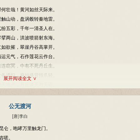
嵘何壮哉！黄河如丝天际来。
里触山动，盘涡毂转秦地雷。
气纷五彩，千年一清圣人在。
哮擘两山，洪波喷箭射东海。
立如欲摧，翠崖丹谷高掌开。
精运元气，石作莲花云作台。
道连窈冥，中有不死丹丘生。
女备洒扫，麻姑搔背指爪轻。
展开阅读全文 ∨
把天地户，丹丘谈天与天语。
入生光辉，东来蓬莱复西归。
惠故人饮，骑二茅龙上天飞。
公无渡河
[唐
]
李白
昆仑，咆哮万里触龙门。
咨嗟。