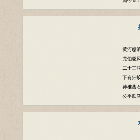
黄河怒
龙伯驱
二十三
下有狂
神椎凿
公乎跃