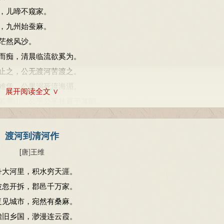
，儿啼不窥家。
，九州始蚕麻。
茫然风沙。
而痴，清晨临流欲奚为。
止之，公无渡河苦渡之。
难凭，公果溺死流海湄。
展开阅读全文 ∨
若雪山，公乎公乎挂罥于其间。
不还。
渡河到清河作
[唐
]
王维
舟大河里，积水穷天涯。
波忽开拆，郡邑千万家。
复见城市，宛然有桑麻。
瞻旧乡国，渺漫连云霞。