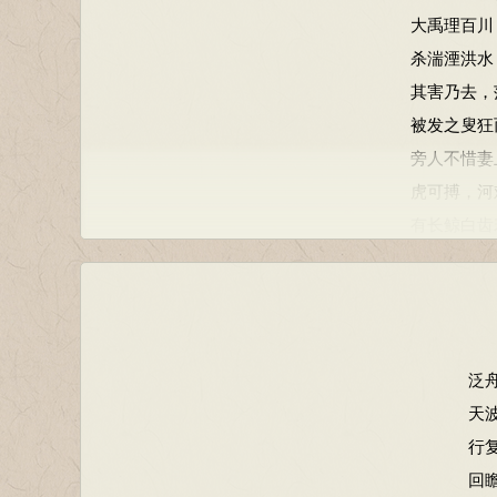
大禹理百川
杀湍湮洪水
其害乃去，
被发之叟狂
旁人不惜妻
虎可搏，河
有长鲸白齿
箜篌所悲竟
泛
天
行
回