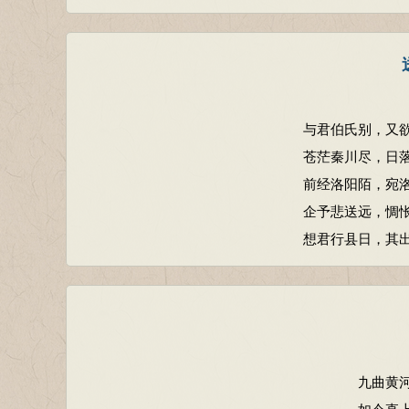
与君伯氏别，又
苍茫秦川尽，日
前经洛阳陌，宛
企予悲送远，惆
想君行县日，其
九曲黄
如今直