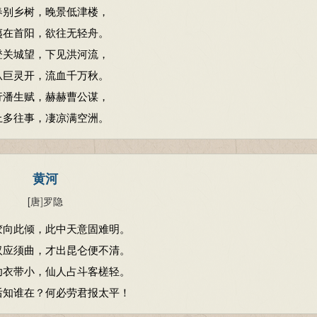
春别乡树，晚景低津楼，
夷在首阳，欲往无轻舟。
登关城望，下见洪河流，
从巨灵开，流血千万秋。
行潘生赋，赫赫曹公谋，
上多往事，凄凉满空洲。
黄河
[唐
]
罗隐
胶向此倾，此中天意固难明。
汉应须曲，才出昆仑便不清。
功衣带小，仙人占斗客槎轻。
后知谁在？何必劳君报太平！