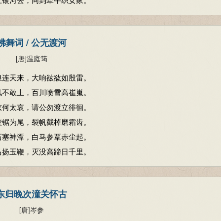
拂舞词 / 公无渡河
[唐
]
温庭筠
浪连天来，大响谹谹如殷雷。
风不敢上，百川喷雪高崔嵬。
弦何太哀，请公勿渡立徘徊。
蛟锯为尾，裂帆截棹磨霜齿。
石塞神潭，白马参覃赤尘起。
马扬玉鞭，灭没高蹄日千里。
东归晚次潼关怀古
[唐
]
岑参