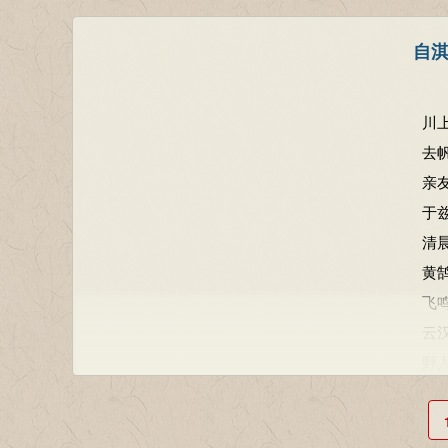
自
川
去
亲
于
清
黄
飞
云
野
手
虽