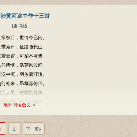
淇涉黄河途中作十三首
[唐
]
高适
上常极目，世情今已闲。
帆带落日，征路随长山。
友若云霄，可望不可攀。
兹任所惬，浩荡风波间。
晨泛中流，羽族满汀渚。
鹄何处来，昂藏寡俦侣。
鸣无人见，饮啄岂得所。
汉尔固知，胡为不轻举。
展开阅读全文 ∨
人头尽白，与我忽相访。
持青竹竿，日暮淇水上。
老美容色，虽贫亦闲放。
1
2
下一页>