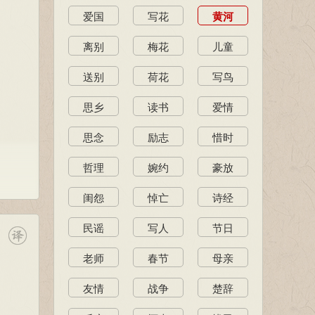
爱国
写花
黄河
离别
梅花
儿童
送别
荷花
写鸟
思乡
读书
爱情
思念
励志
惜时
哲理
婉约
豪放
闺怨
悼亡
诗经
民谣
写人
节日
老师
春节
母亲
友情
战争
楚辞