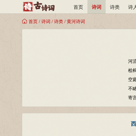
首页
诗词
诗类
诗
首页
/
诗词
/
诗类
/
黄河诗词
河
桧
空
不
寄