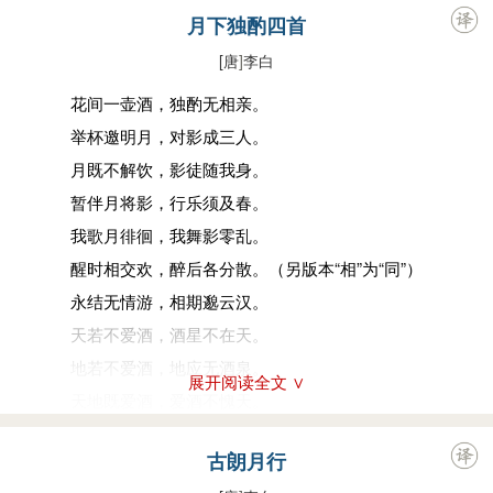
夕闻，听朔管之秋引。于是弦桐练响，音容选和，徘徊房露，惆
月下独酌四首
怅阳阿。声林虚籁，沦池灭波，情纡轸其何托，愬皓月而长歌。
[唐
]
李白
歌曰：
花间一壶酒，独酌无相亲。
美人迈兮音尘阙，隔千里兮共明月。
举杯邀明月，对影成三人。
临风叹兮将焉歇，川路长兮不可越。
月既不解饮，影徒随我身。
歌响未终，余景就毕，满堂变容，回遑如失。又称歌曰：
暂伴月将影，行乐须及春。
月既没兮露欲晞，岁方晏兮无与归。
我歌月徘徊，我舞影零乱。
佳期可以还，微霜沾人衣。
醒时相交欢，醉后各分散。（另版本“相”为“同”）
陈王曰：善。乃命执事，献寿羞璧，敬佩玉音，复之无斁。
永结无情游，相期邈云汉。
天若不爱酒，酒星不在天。
地若不爱酒，地应无酒泉。
展开阅读全文 ∨
天地既爱酒，爱酒不愧天。
已闻清比圣，复道浊如贤。
古朗月行
贤圣既已饮，何必求神仙。