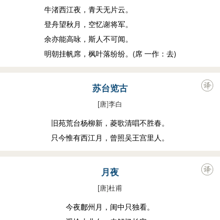
牛渚西江夜，青天无片云。
登舟望秋月，空忆谢将军。
余亦能高咏，斯人不可闻。
明朝挂帆席，枫叶落纷纷。(席 一作：去)
苏台览古
[唐
]
李白
旧苑荒台杨柳新，菱歌清唱不胜春。
只今惟有西江月，曾照吴王宫里人。
月夜
[唐
]
杜甫
今夜鄜州月，闺中只独看。