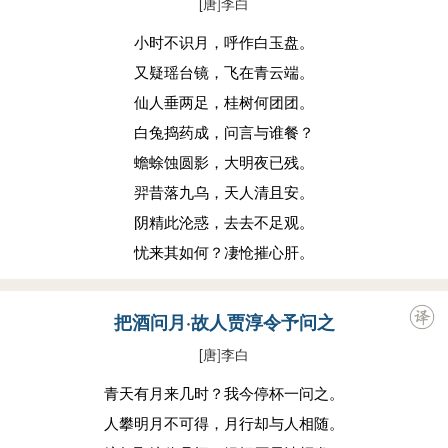
[唐
]
李白
三杯通大道，一斗合自然。
但得酒中趣，勿为醒者传。
小时不识月，呼作白玉盘。
三月咸阳城，千花昼如锦。
又疑瑶台镜，飞在青云端。
谁能春独愁，对此径须饮。
仙人垂两足，桂树何团团。
穷通与修短，造化夙所禀。
白兔捣药成，问言与谁餐？
一樽齐死生，万事固难审。
蟾蜍蚀圆影，大明夜已残。
醉後失天地，兀然就孤枕。
羿昔落九乌，天人清且安。
不知有吾身，此乐最为甚。
阴精此沦惑，去去不足观。
穷愁千万端，美酒三百杯。
忧来其如何？凄怆摧心肝。
愁多酒虽少，酒倾愁不来。
所以知酒圣，酒酣心自开。
把酒问月·故人贾淳令予问之
辞粟卧首阳，屡空饥颜回。
[唐
]
李白
当代不乐饮，虚名安用哉。
青天有月来几时？我今停杯一问之。
蟹螯即金液，糟丘是蓬莱。
人攀明月不可得，月行却与人相随。
且须饮美酒，乘月醉高台。