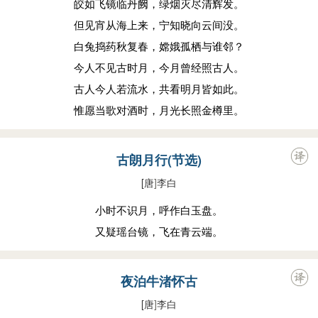
皎如飞镜临丹阙，绿烟灭尽清辉发。
但见宵从海上来，宁知晓向云间没。
白兔捣药秋复春，嫦娥孤栖与谁邻？
今人不见古时月，今月曾经照古人。
古人今人若流水，共看明月皆如此。
惟愿当歌对酒时，月光长照金樽里。
古朗月行(节选)
[唐
]
李白
小时不识月，呼作白玉盘。
又疑瑶台镜，飞在青云端。
夜泊牛渚怀古
[唐
]
李白