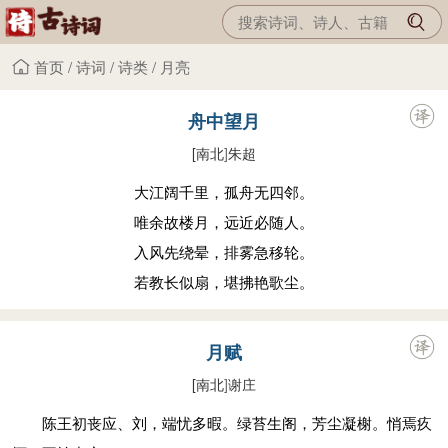
首页
/
诗词
/
诗类
/
月亮
舟中望月
[南北
]
朱超
大江阔千里，孤舟无四邻。
唯余故楼月，远近必随人。
入风先绕晕，排雾急移轮。
若教长似扇，堪拂艳歌尘。
月赋
[南北
]
谢庄
陈王初丧应、刘，端忧多暇。绿苔生阁，芳尘凝榭。悄焉疚