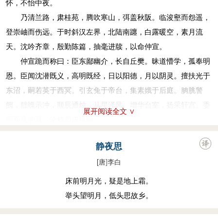
怀，不怡中夜。
乃清兰路，肃桂苑，腾吹寒山，弭盖秋阪。临浚壑而怨遥，
登崇岫而伤远。于时斜汉左界，北陆南躔，白露暖空，素月流
天。沈吟齐章，殷勤陈篇，抽毫进牍，以命仲宣。
仲宣跪而称曰：臣东鄙幽介，长自丘樊。昧道懵学，孤奉明
恩。臣闻沈潜既义，高明既经，日以阳德，月以阴灵。擅扶光于
东沼，嗣若英于西冥。引玄兔于帝台，集素娥于后庭。朒脁警
阙，朏魄示冲，顺辰通烛，从星泽风。增华台室，扬采轩宫。委
展开阅读全文 ∨
照而吴业昌，沦精而汉道融。
若夫气霁地表，云敛天末，洞庭始波，木叶微脱。菊散芳于
静夜思
山椒，雁流哀于江濑。升清质之悠悠，降澄辉之蔼蔼。列宿掩
[唐
]
李白
缛，长河韬映，柔祇雪凝，圆灵水镜。连观霜缟，周除冰净。君
王乃厌晨欢，乐宵宴，收妙舞，弛清县。去烛房，即月殿，芳酒
床前明月光，疑是地上霜。
登，鸣琴荐。
举头望明月，低头思故乡。
若乃凉夜自凄，风篁成韵，亲懿莫从，羇孤递进。聆皋禽之