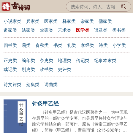
小说家类
兵家类
医家类
释家类
杂家类
儒家类
道家类
法家类
农家类
艺术类
医学类
谱录类
类书类
四书类
易类
春秋类
书类
礼类
孝经类
诗类
小学类
正史类
编年类
杂史类
地理类
传记类
纪事本末类
载记类
别史类
政书类
史评类
诗文评类
别集类
词曲类
针灸甲乙经
针
灸
《针灸甲乙经》是古代汉医著作之一，为中国现
甲
存最早的一部针灸学专著。也是最早将针灸学理论与
乙
经
腧穴学相结合的一部著作。原名《黄帝三部针灸甲乙
经》，简称《甲乙经》，晋皇甫谧（215-282年）编