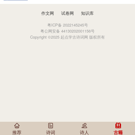
撰于魏甘露四年（259年），共10卷，南北朝时期改
为12卷本。
作文网
试卷网
知识库
粤ICP备 2022145245号
粤公网安备 44130202001156号
Copyright ©2025 起点学古诗词网 版权所有
推荐
诗词
诗人
古籍