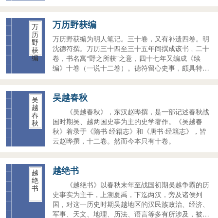
宋人已多有指出。但亦多存南唐君臣的珍闻轶事，颇
有他书未见者。
万历野获编
万
历
万历野获编为明人笔记。三十卷，又有补遗四卷。明
野
沈德符撰。万历三十四至三十五年间撰成该书﹐二十
获
编
卷﹐书名寓“野之所获”之意﹐四十七年又编成《续
编》十卷（一说十二卷）。德符留心史事﹐颇具特
识。该书记述起於明初﹐迄於万历末年，内容翔实，
在明代笔记中堪称上乘之作。为研究明代历史重要史
吴越春秋
料。
吴
越
《吴越春秋》，东汉赵晔撰，是一部记述春秋战
春
国时期吴、越两国史事为主的史学著作。《吴越春
秋
秋》着录于《隋书·经籍志》和《唐书·经籍志》，皆
云赵晔撰，十二卷。然而今本只有十卷。
越绝书
越
绝
《越绝书》以春秋末年至战国初期吴越争霸的历
书
史事实为主干，上溯夏禹，下迄两汉，旁及诸侯列
国，对这一历史时期吴越地区的汉民族政治、经济、
军事、天文、地理、历法、语言等多有所涉及，被誉