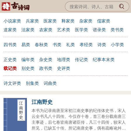
小说家类
兵家类
医家类
释家类
杂家类
儒家类
道家类
法家类
农家类
艺术类
医学类
谱录类
类书类
四书类
易类
春秋类
书类
礼类
孝经类
诗类
小学类
正史类
编年类
杂史类
地理类
传记类
纪事本末类
载记类
别史类
政书类
史评类
诗文评类
别集类
词曲类
江南野史
江
南
本书为记录南唐至宋初江南史事的纪传体史书，宋人
野
云全书凡八十四传。今仅存十卷，首三卷分载南唐三
史
主事迹，后七卷皆南唐诸臣传，凡三十四传，较宋人
所见，已缺五十传。所记南唐史事，偶有疏略讹舛，