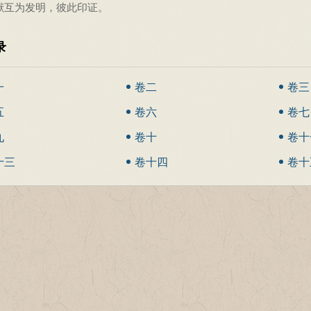
献互为发明，彼此印证。
录
一
卷二
卷三
五
卷六
卷七
九
卷十
卷十
十三
卷十四
卷十