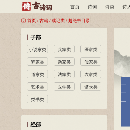
首页
诗词
诗类
诗
首页
/
古籍
/
载记类
/
越绝书目录
子部
小说家类
兵家类
医家类
释家类
杂家类
儒家类
道家类
法家类
农家类
艺术类
医学类
谱录类
类书类
经部