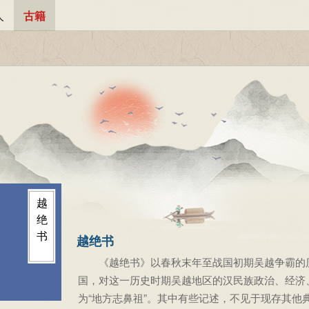
人
古籍
越
绝
书
越绝书
《越绝书》以春秋末年至战国初期吴越争霸的历
国，对这一历史时期吴越地区的汉民族政治、经济
为“地方志鼻祖”。其中有些记述，不见于现存其