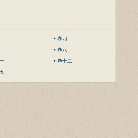
卷四
卷八
一
卷十二
五