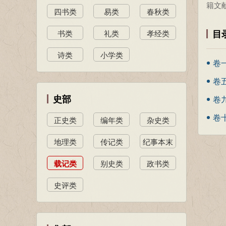
籍文
四书类
易类
春秋类
目
书类
礼类
孝经类
诗类
小学类
卷
卷
史部
卷
卷
正史类
编年类
杂史类
地理类
传记类
纪事本末
类
载记类
别史类
政书类
史评类