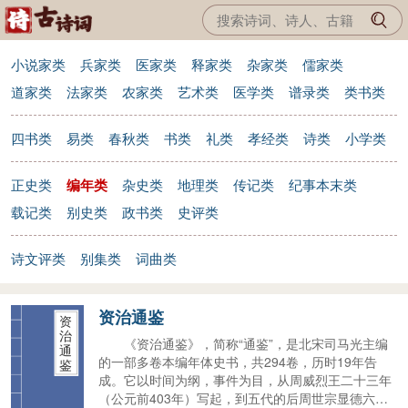
小说家类
兵家类
医家类
释家类
杂家类
儒家类
道家类
法家类
农家类
艺术类
医学类
谱录类
类书类
四书类
易类
春秋类
书类
礼类
孝经类
诗类
小学类
正史类
编年类
杂史类
地理类
传记类
纪事本末类
载记类
别史类
政书类
史评类
诗文评类
别集类
词曲类
资治通鉴
资
治
《资治通鉴》，简称“通鉴”，是北宋司马光主编
通
的一部多卷本编年体史书，共294卷，历时19年告
鉴
成。它以时间为纲，事件为目，从周威烈王二十三年
（公元前403年）写起，到五代的后周世宗显德六年