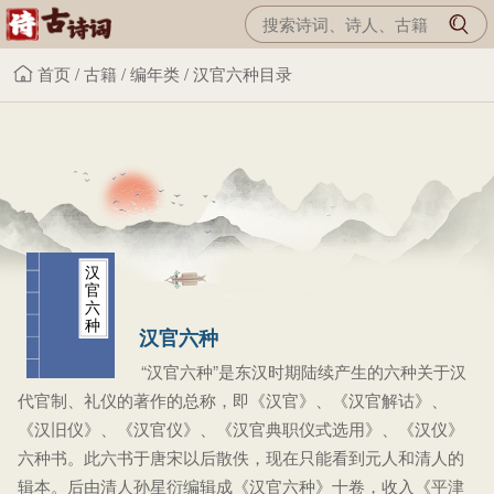
首页
/
古籍
/
编年类
/
汉官六种目录
汉
官
六
种
汉官六种
“汉官六种”是东汉时期陆续产生的六种关于汉
代官制、礼仪的著作的总称，即《汉官》、《汉官解诂》、
《汉旧仪》、《汉官仪》、《汉官典职仪式选用》、《汉仪》
六种书。此六书于唐宋以后散佚，现在只能看到元人和清人的
辑本。后由清人孙星衍编辑成《汉官六种》十卷，收入《平津