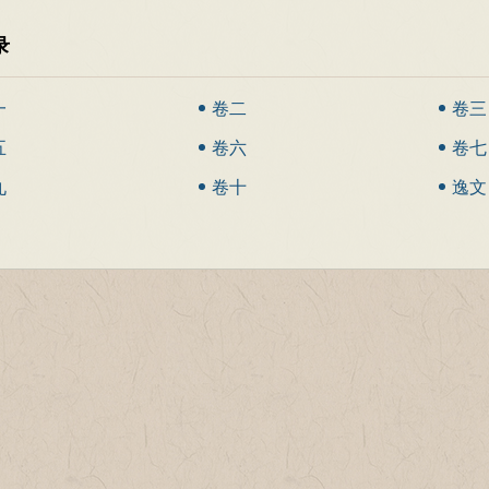
录
一
卷二
卷三
五
卷六
卷七
九
卷十
逸文