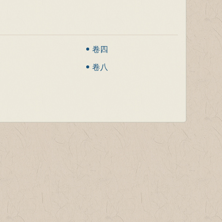
卷四
卷八