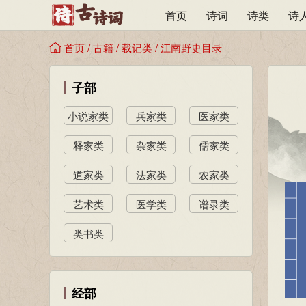
首页
诗词
诗类
诗
首页
/
古籍
/
载记类
/
江南野史目录
子部
小说家类
兵家类
医家类
释家类
杂家类
儒家类
道家类
法家类
农家类
艺术类
医学类
谱录类
类书类
经部