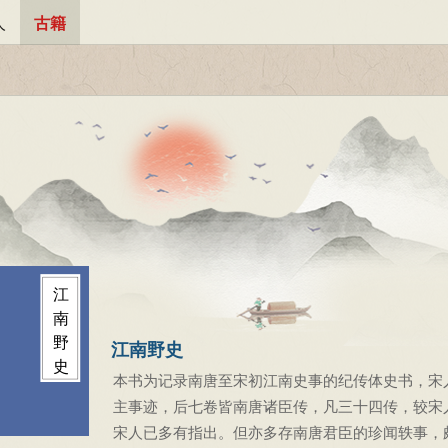
人
古籍
江
南
野
江南野史
史
本书为记录南唐至宋初江南史事的纪传体史书，宋
主事迹，后七卷皆南唐诸臣传，凡三十四传，较宋
宋人已多有指出。但亦多存南唐君臣的珍闻轶事，