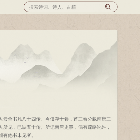
人云全书凡八十四传。今仅存十卷，首三卷分载南唐三
人所见，已缺五十传。所记南唐史事，偶有疏略讹舛，
颇有他书未见者。