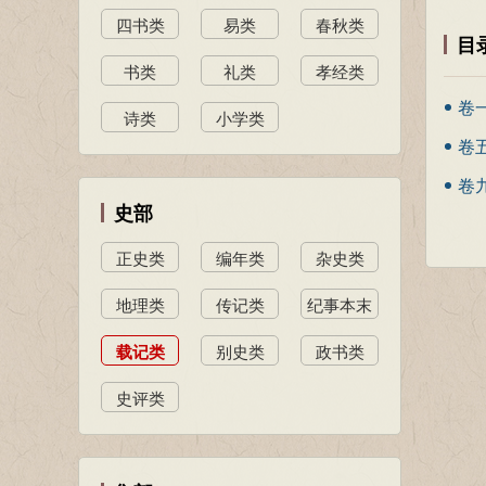
四书类
易类
春秋类
目
书类
礼类
孝经类
卷
诗类
小学类
卷
卷
史部
正史类
编年类
杂史类
地理类
传记类
纪事本末
类
载记类
别史类
政书类
史评类