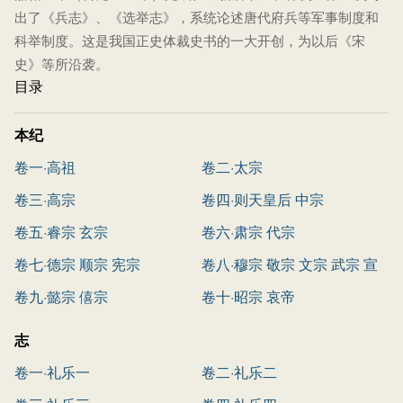
出了《兵志》、《选举志》，系统论述唐代府兵等军事制度和
科举制度。这是我国正史体裁史书的一大开创，为以后《宋
史》等所沿袭。
目录
本纪
卷一·高祖
卷二·太宗
卷三·高宗
卷四·则天皇后 中宗
卷五·睿宗 玄宗
卷六·肃宗 代宗
卷七·德宗 顺宗 宪宗
卷八·穆宗 敬宗 文宗 武宗 宣
卷九·懿宗 僖宗
宗
卷十·昭宗 哀帝
志
卷一·礼乐一
卷二·礼乐二