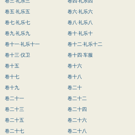
卷三·礼乐三
卷四·礼乐四
卷五·礼乐五
卷六·礼乐六
卷七·礼乐七
卷八·礼乐八
卷九·礼乐九
卷十·礼乐十
卷十一·礼乐十一
卷十二·礼乐十二
卷十三·仪卫
卷十四·车服
卷十五
卷十六
卷十七
卷十八
卷十九
卷二十
卷二十一
卷二十二
卷二十三
卷二十四
卷二十五
卷二十六
卷二十七
卷二十八