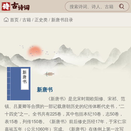
首页
/
古籍
/
正史类
/
新唐书目录
新
唐
书
新唐书
《新唐书》是北宋时期欧阳修、宋祁、范
镇、吕夏卿等合撰的一部记载唐朝历史的纪传体断代史书，“二
十四史”之一。全书共有225卷，其中包括本纪10卷，志50卷，
表15卷，列传150卷。《新唐书》前后修史历经17年，于宋仁宗
嘉祐五年（公元1060年）完成。《新唐书》在体例上第一次写