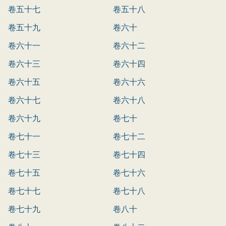
卷五十七
卷五十八
卷五十九
卷六十
卷六十一
卷六十二
卷六十三
卷六十四
卷六十五
卷六十六
卷六十七
卷六十八
卷六十九
卷七十
卷七十一
卷七十二
卷七十三
卷七十四
卷七十五
卷七十六
卷七十七
卷七十八
卷七十九
卷八十