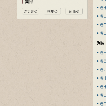
集部
卷
诗文评类
别集类
词曲类
卷
卷
卷
列传
卷
卷
卷
卷
卷
卷
卷