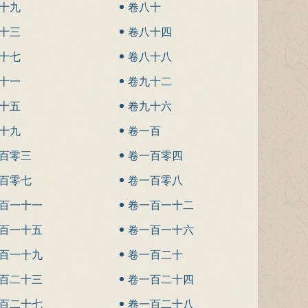
十九
卷八十
十三
卷八十四
十七
卷八十八
十一
卷九十二
十五
卷九十六
十九
卷一百
百零三
卷一百零四
百零七
卷一百零八
百一十一
卷一百一十二
百一十五
卷一百一十六
百一十九
卷一百二十
百二十三
卷一百二十四
百二十七
卷一百二十八