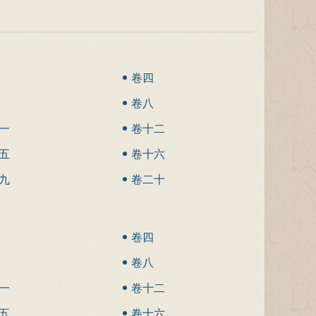
卷四
卷八
一
卷十二
五
卷十六
九
卷二十
卷四
卷八
一
卷十二
五
卷十六