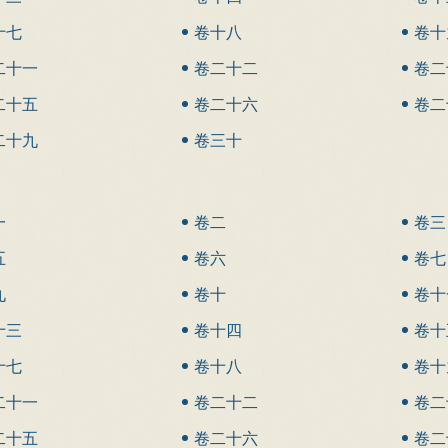
十七
卷十八
卷十
二十一
卷二十二
卷二
二十五
卷二十六
卷二
二十九
卷三十
一
卷二
卷三
五
卷六
卷七
九
卷十
卷十
十三
卷十四
卷十
十七
卷十八
卷十
二十一
卷二十二
卷二
二十五
卷二十六
卷二