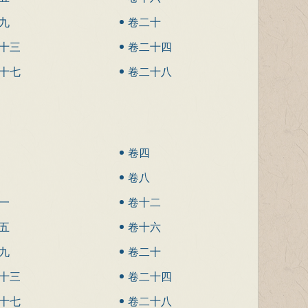
九
卷二十
十三
卷二十四
十七
卷二十八
卷四
卷八
一
卷十二
五
卷十六
九
卷二十
十三
卷二十四
十七
卷二十八