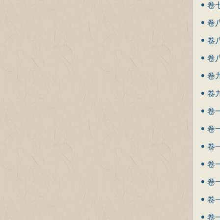
卷
卷
卷
卷
卷
卷
卷
卷
卷
卷
卷
卷
卷