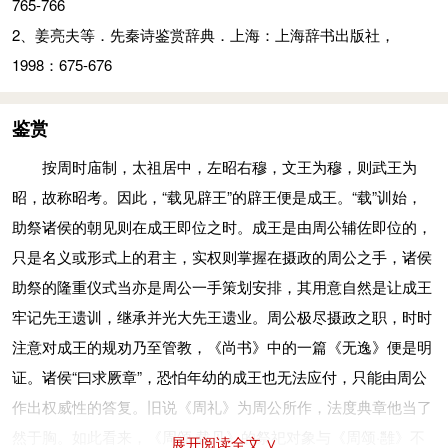
765-766
孝、享：都是献祭的意思。
2、姜亮夫等．先秦诗鉴赏辞典．上海：上海辞书出版社，
介（gài）：通“匄（gài）”。求。
1998：675-676
永言：即“永焉”，长久貌。言，语助词。
思：发语词。皇：大。祜（hù）：福。
鉴赏
烈文：辉煌而有文德。烈，有武功。辟公：指诸侯公卿。
绥：安抚。一说赐也。
按周时庙制，太祖居中，左昭右穆，文王为穆，则武王为
俾（bǐ）：使。缉熙：光明，显耀。纯嘏（gǔ）：大福，美福。
昭，故称昭考。因此，“载见辟王”的辟王便是成王。“载”训始，
助祭诸侯的朝见则在成王即位之时。成王是由周公辅佐即位的，
参考资料：
只是名义或形式上的君主，实权则掌握在摄政的周公之手，诸侯
1、王秀梅译注．诗经（下）：雅颂．北京：中华书局，2015：
助祭的隆重仪式当亦是周公一手策划安排，其用意自然是让成王
765-766
牢记先王遗训，继承并光大先王遗业。周公极尽摄政之职，时时
2、姜亮夫等．先秦诗鉴赏辞典．上海：上海辞书出版社，
注意对成王的规劝乃至管教，《尚书》中的一篇《无逸》便是明
1998：675-676
证。诸侯“曰求厥章”，恐怕年幼的成王也无法应付，只能由周公
作出权威性的答复。旧说《周礼》为周公所作，法度典章他当了
然于胸。如此看来，《周颂·载见》的祭祀对象与《周颂·雝》不
展开阅读全文 ∨