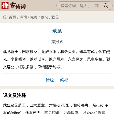
首页
/
诗词
/
先秦
/
佚名
/
载见
载见
[秦]
佚名
载见辟王，曰求厥章。龙旂阳阳，和铃央央。鞗革有鸧，休有烈
光。率见昭考，以孝以享。以介眉寿，永言保之，思皇多祜。烈
文辟公，绥以多福，俾缉熙于纯嘏。
诗经
祭祀
译文及注释
载
(zài)
见辟王，曰求厥章。龙旂
(qí)
阳阳，和铃央央。鞗
(tiáo)
革
有鸧
(cāng)
，休有烈光。率见昭考，以孝以享。以介
(gài)
眉寿，