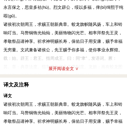
永言保之，思皇多祜
(hù)
。烈文辟公，绥以多福，俾
(bǐ)
缉熙于纯
嘏
(gǔ)
。
诸侯初次朝周王，求赐王朝新典章。蛟龙旗帜随风扬，车上和铃
响叮当。马辔铜饰光灿灿，美丽饰物闪光芒。相率拜祭先王灵，
孝敬祭品请神享。祈求神明赐长寿，保佑日子用安康，赐予幸福
无穷量。文武兼备诸侯公，先王赐予你多福，使你事业永辉煌。
载：始。辟王：君王。指周成王。曰：同“聿”，发语词。厥：
其。章：典章法度。指车服礼仪之文章制度。龙旂：画有蛟龙图
展开阅读全文 ∨
案的旗，旗竿头系铃。阳阳：鲜明。一说即“扬扬”，旗飘动飞扬
之貌。和：挂在车轼（扶手横木）前的铃。铃：挂在旂上的铃，
译文及注释
一说挂在车衡上的铃。央央：铃声和谐。鞗革：马缰头的铜饰。
译文
有鸧：鸧鸧，铜饰美盛貌。一说铜饰相击之声。休：美。有：同
诸侯初次朝周王，求赐王朝新典章。蛟龙旗帜随风扬，车上和铃
“又”。烈光：光亮。率：带领。昭考：皇考。此处指周武王。
响叮当。马辔铜饰光灿灿，美丽饰物闪光芒。相率拜祭先王灵，
孝、享：都是献祭的意思。介：通“匄（gài）”。求。永言：即“永
孝敬祭品请神享。祈求神明赐长寿，保佑日子用安康，赐予幸福
焉”，长久貌。言，语助词。思：发语词。皇：大。祜：福。烈