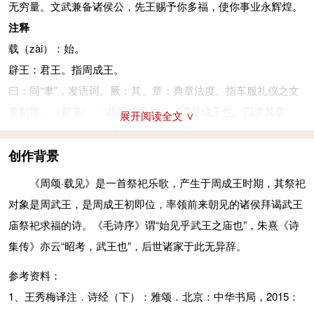
无穷量。文武兼备诸侯公，先王赐予你多福，使你事业永辉煌。
文：辉煌而有文德。烈，有武功。辟公：指诸侯公卿。绥：安
注释
抚。一说赐也。俾：使。缉熙：光明，显耀。纯嘏：大福，美
载（zài）：始。
福。
辟王：君王。指周成王。
参考资料：
曰：同“聿”，发语词。厥：其。章：典章法度。指车服礼仪之文
1、王秀梅译注．诗经（下）：雅颂．北京：中华书局，2015：
章制度。《郑笺》：“此诗始见君王，谓见成王也。曰求其章
展开阅读全文 ∨
765-766
者，求车服礼仪之文章制度也。”
2、姜亮夫等．先秦诗鉴赏辞典．上海：上海辞书出版社，
龙旂（qí）：画有蛟龙图案的旗，旗竿头系铃。阳阳：鲜明。一
创作背景
1998：675-676
说即“扬扬”，旗飘动飞扬之貌。
《周颂·载见》是一首祭祀乐歌，产生于周成王时期，其祭祀
和：挂在车轼（扶手横木）前的铃。铃：挂在旂上的铃，一说挂
对象是周武王，是周成王初即位，率领前来朝见的诸侯拜谒武王
在车衡上的铃。央央：铃声和谐。
庙祭祀求福的诗。《毛诗序》谓“始见乎武王之庙也”，朱熹《诗
鞗（tiáo）革：马缰头的铜饰。有鸧（qiāng）：鸧鸧，铜饰美盛
集传》亦云“昭考，武王也”，后世诸家于此无异辞。
貌。一说铜饰相击之声。
参考资料：
休：美。有：同“又”。烈光：光亮。
1、王秀梅译注．诗经（下）：雅颂．北京：中华书局，2015：
率：带领。昭考：皇考。此处指周武王。