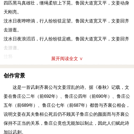
四匹黑马真雄壮，缰绳柔软上下晃。鲁国大道宽又平，文姜动身
去游逛。
天刚亮。
汶水：流经齐鲁两国的水名，在今山东中部，又名大汶河。汤
汶水日夜哗哗淌，行人纷纷驻足望。鲁国大道宽又平，文姜回齐
汤：水势浩大貌。彭彭：众多貌。翱翔：指遨游。
去游逛。
汶水滔滔，行人儦
(biāo)
儦。鲁道有荡，齐子游遨。
汶水日夜浪滔滔，行人纷纷驻足瞧。鲁国大道宽又平，文姜回齐
汶水日夜浪滔滔，行人纷纷驻足瞧。鲁国大道宽又平，文姜回齐
去游遨。
去游遨。
注释
展开阅读全文 ∨
滔滔：水流浩荡。儦儦：行人往来貌。游敖：即“游遨”。
载：发语词，犹“乃”。驱：车马疾走。薄薄：象声词，形容马蹄
参考资料：
及车轮转动声。
创作背景
1、《先秦诗鉴赏辞典》.上海辞书出版社，1998年12月版，第
簟（diàn电）：方纹竹席。一说席作车门。茀（fú浮）：车帘。
这是一首讥刺齐襄公与文姜淫乱的诗。据《春秋》记载，文
201-202页
一说雉羽作的蔽覆，放在车后。鞹（kuò阔）：光滑的皮革。用
姜在鲁庄公二年（前692年）、鲁庄公四年（前690年）、鲁庄公
漆上红色的兽皮蒙在车厢前面，是周代诸侯所用的车饰，这种规
五年（前689年）、鲁庄公七年（前687年）都曾与齐襄公相会，
格的车子称为“路车”。
说明文姜在其夫鲁桓公死后仍不顾其子鲁庄公的颜面而与齐襄公
有荡：即“荡荡”，平坦的样子。
保持不正当的关系，鲁庄公竟也无能加以制止，因此人们赋此诗
齐子：指文姜。发夕：傍晚出发。
加以讥刺。