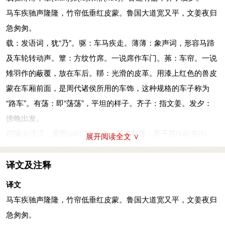
马车疾驰声隆隆，竹帘低垂红皮蒙。鲁国大道宽又平，文姜夜归
急匆匆。
载：发语词，犹“乃”。驱：车马疾走。薄薄：象声词，形容马蹄
及车轮转动声。簟：方纹竹席。一说席作车门。茀：车帘。一说
雉羽作的蔽覆，放在车后。鞹：光滑的皮革。用漆上红色的兽皮
蒙在车厢前面，是周代诸侯所用的车饰，这种规格的车子称为
“路车”。有荡：即“荡荡”，平坦的样子。齐子：指文姜。发夕：
傍晚出发。
四骊
(lí)
济济，垂辔
(pèi)
沵
(nǐ)
沵。鲁道有荡，齐子岂
(kǎi)
弟
(tì)
。
展开阅读全文 ∨
四匹黑马真雄壮，缰绳柔软上下晃。
鲁国大道宽又平，文姜动身
天刚亮。
译文及注释
骊（离）：黑马。济济：美好貌。辔：马缰。沵沵：柔软状。岂
译文
弟：天刚亮。一说欢乐。
马车疾驰声隆隆，竹帘低垂红皮蒙。鲁国大道宽又平，文姜夜归
汶水汤
(shāng)
汤，行人彭彭。鲁道有荡，齐子翱
(áo)
翔。
急匆匆。
汶水日夜哗哗淌，行人纷纷驻足望。鲁国大道宽又平，文姜回齐