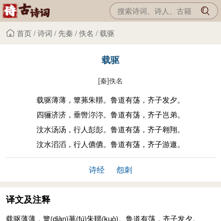
首页
/
诗词
/
先秦
/
佚名
/
载驱
载驱
[秦]
佚名
载驱薄薄，簟茀朱鞹。鲁道有荡，齐子发夕。
四骊济济，垂辔沵沵。鲁道有荡，齐子岂弟。
汶水汤汤，行人彭彭。鲁道有荡，齐子翱翔。
汶水滔滔，行人儦儦。鲁道有荡，齐子游遨。
诗经
怨刺
译文及注释
载驱薄薄，簟
(diàn)
茀
(fú)
朱鞹
(kuò)
。鲁道有荡，齐子发夕。