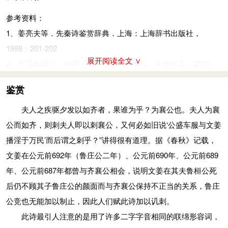
骊（lí离）：黑马。济济：美好貌。
参考资料：
辔：马缰。濔濔（nǐ你）：柔软状。
1、姜亮夫等．先秦诗鉴赏辞典．上海：上海辞书出版社，
岂弟（kǎitì凯替）：天刚亮。一说欢乐。
1998：201-202
汶水：流经齐鲁两国的水名，在今山东中部，又名大汶河。汤汤
展开阅读全文 ∨
2、王秀梅译注．诗经（上）：国风．北京：中华书局，2015：
（shāng伤）：水势浩大貌。
201-203
彭彭：众多貌。
鉴赏
翱翔：指遨游。
夫人之疾驱夕发以如齐者，果谁为乎？为襄公也。夫人为襄
滔滔：水流浩荡。
公而如齐，则刺夫人即以刺襄公，又何必如旧说‘公盛车服与文姜
儦儦（biāo标）：行人往来貌。
播淫于万民’而后谓之刺乎？”讲得很有道理。据《春秋》记载，
游敖：即“游遨”。
文姜在公元前692年（鲁庄公二年）、公元前690年、公元前689
参考资料：
年、公元前687年都曾与齐襄公相会，说明文姜在其夫鲁桓公死
1、《先秦诗鉴赏辞典》.上海辞书出版社，1998年12月版，第
后仍不顾其子鲁庄公的颜面而与齐襄公保持不正当的关系，鲁庄
201-202页
公竞也无能加以制止，因此人们赋此诗加以讥刺。
此诗最引人注意的是用了许多二字字音相同的联绵形容词，