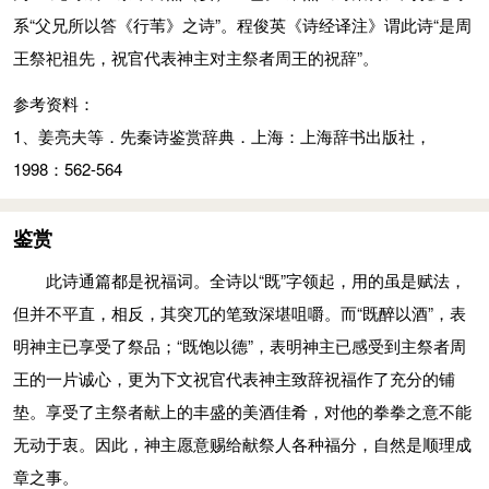
万岁万岁万万岁，上天授予您大命永远附随！
系“父兄所以答《行苇》之诗”。程俊英《诗经译注》谓此诗“是周
的君王万寿无疆，上天永赐您福禄远子孙旺！
上天授予的大命如何附随？上天赐予您有德行的嫔妃。上天赐予
王祭祀祖先，祝官代表神主对主祭者周王的祝辞”。
壸：宫中之道，言深远而严肃也。引申为齐家。祚：福。胤：后
您有德行的嫔妃，自有孝子贤孙世代永不亏！
嗣。
参考资料：
注释
其胤维何？天被尔禄。君子万年，景命有仆。
1、姜亮夫等．先秦诗鉴赏辞典．上海：上海辞书出版社，
既：已经。
您的子孙后代将来怎么样？上天让他们遍享福禄富贵。敬祝君王
1998：562-564
德：恩惠。
万岁万岁万万岁，上天授予您大命永远附随！
介：借为“丐”，施予。尔：指君子。景福：大福。
被：加。景命：大命，天命。仆：附。
鉴赏
将：行也。亦奉持而进也。一说通“臧”。
其仆维何？釐
(lài)
尔女士。釐尔女士，从以孙子。
昭明：光明。
此诗通篇都是祝福词。全诗以“既”字领起，用的虽是赋法，
上天授予的大命如何附随？上天赐予您有德行的嫔妃。上天赐予
有融：融融，盛长之貌。
但并不平直，相反，其突兀的笔致深堪咀嚼。而“既醉以酒”，表
您有德行的嫔妃，自有孝子贤孙世代永不亏！
令终：好的结果。
明神主已享受了祭品；“既饱以德”，表明神主已感受到主祭者周
釐：通“ 赉”。赐予。女士：女男，才女。又《郑笺》释为“女而有
俶（chù）：始。
王的一片诚心，更为下文祝官代表神主致辞祝福作了充分的铺
士行者，谓生淑媛，使为之妃也”。从以：随之以。孙子：“子孙”
公尸：古代祭祀时以人装扮成祖先接受祭祀，这人就称“尸”，祖
垫。享受了主祭者献上的丰盛的美酒佳肴，对他的拳拳之意不能
的倒文。
先为君主诸侯，则称“公尸”。嘉告：好话，指祭祀时祝官代表尸
无动于衷。因此，神主愿意赐给献祭人各种福分，自然是顺理成
参考资料：
为主祭者致嘏辞（赐福之辞）。
章之事。