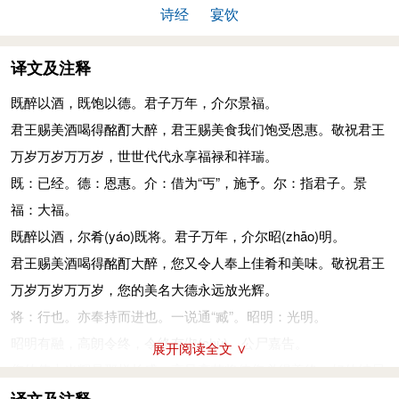
诗经
宴饮
译文及注释
既醉以酒，既饱以德。君子万年，介尔景福。
君王赐美酒喝得酩酊大醉，君王赐美食我们饱受恩惠。敬祝君王
万岁万岁万万岁，世世代代永享福禄和祥瑞。
既：已经。德：恩惠。介：借为“丐”，施予。尔：指君子。景
福：大福。
既醉以酒，尔肴
(yáo)
既将。君子万年，介尔昭
(zhāo)
明。
君王赐美酒喝得酩酊大醉，您又令人奉上佳肴和美味。敬祝君王
万岁万岁万万岁，您的美名大德永远放光辉。
将：行也。亦奉持而进也。一说通“臧”。昭明：光明。
昭明有融，高朗令终，令终有俶
(chù)
。公尸嘉告。
展开阅读全文 ∨
您的伟大光辉是那样长盛，高风亮节将使您必得善终。好的结局
说明有好的开端，先王替身发出美好的祝愿：