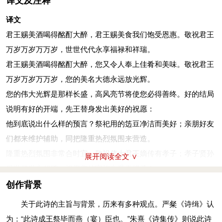
译文及注释
有融：融融，盛长之貌。令终：好的结果。俶：始。公尸：古代
译文
祭祀时以人装扮成祖先接受祭祀，这人就称“尸”，祖先为君主诸
君王赐美酒喝得酩酊大醉，君王赐美食我们饱受恩惠。敬祝君王
侯，则称“公尸”。嘉告：好话，指祭祀时祝官代表尸为主祭者致
万岁万岁万万岁，世世代代永享福禄和祥瑞。
嘏辞（赐福之辞）。
君王赐美酒喝得酩酊大醉，您又令人奉上佳肴和美味。敬祝君王
其告维何？笾
(biān)
豆静嘉。朋友攸摄，摄以威仪。
万岁万岁万万岁，您的美名大德永远放光辉。
他到底说出什么样的预言？祭祀用的笾豆净洁而美好；亲朋好友
您的伟大光辉是那样长盛，高风亮节将使您必得善终。好的结局
们都来维护辅助，同把隆重热烈氛围来营造。
说明有好的开端，先王替身发出美好的祝愿：
笾豆：两种古代食器、礼器，笾竹制，豆陶制或青铜制。静：
他到底说出什么样的预言？祭祀用的笾豆净洁而美好；亲朋好友
善。攸摄：所助，所辅。摄，辅助。
们都来维护辅助，同把隆重热烈氛围来营造。
威仪孔时，君子有孝子。孝子不匮
(kuì)
，永锡
(cì)
尔类。
隆重热烈氛围非常合时宜，敬祝伟大君王嫡传有孝子；孝子贤孙
展开阅读全文 ∨
隆重热烈氛围非常合时宜，敬祝伟大君王嫡传有孝子；孝子贤孙
世世代世永相继，祝愿您的家族永受天赐予！
世世代世永相继，祝愿您的家族永受天赐予！
您的家族领域到底有多大？王家深宫内的道路细又长。敬祝伟大
创作背景
孔时：很好。匮：亏，竭。锡：同“赐”。类：属类。
的君王万寿无疆，上天永赐您福禄远子孙旺！
关于此诗的主旨与背景，历来有多种观点。严粲《诗缉》认
其类维何？室家之壸
(kǔn)
。君子万年，永锡祚
(zuò)
胤
(yìn)
。
您的子孙后代将来怎么样？上天让他们遍享福禄富贵。敬祝君王
为：“此诗成王祭毕而燕（宴）臣也。”朱熹《诗集传》则说此诗
您的家族领域到底有多大？王家深宫内的道路细又长。敬祝伟大