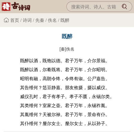
首页
/
诗词
/
先秦
/
佚名
/
既醉
既醉
[秦]
佚名
既醉以酒，既饱以德。君子万年，介尔景福。
既醉以酒，尔肴既将。君子万年，介尔昭明。
昭明有融，高朗令终，令终有俶。公尸嘉告。
其告维何？笾豆静嘉。朋友攸摄，摄以威仪。
威仪孔时，君子有孝子。孝子不匮，永锡尔类。
其类维何？室家之壶。君子万年，永锡祚胤。
其胤维何？天被尔禄。君子万年，景命有仆。
其仆维何？釐尔女士。釐尔女士，从以孙子。