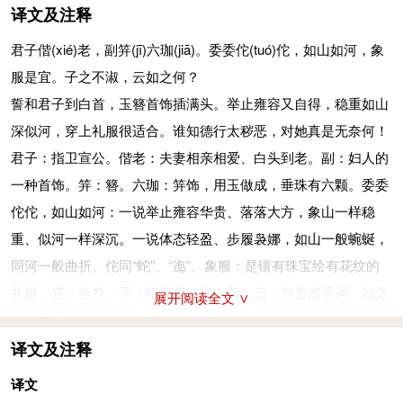
译文及注释
君子偕
(xié)
老，副笄
(jī)
六珈
(jiā)
。委委佗
(tuó)
佗，如山如河，象
服是宜。子之不淑，云如之何？
誓和君子到白首，玉簪首饰插满头。举止雍容又自得，稳重如山
深似河，穿上礼服很适合。谁知德行太秽恶，对她真是无奈何！
君子：指卫宣公。偕老：夫妻相亲相爱、白头到老。副：妇人的
一种首饰。笄：簪。六珈：笄饰，用玉做成，垂珠有六颗。委委
佗佗，如山如河：一说举止雍容华贵、落落大方，象山一样稳
重、似河一样深沉。一说体态轻盈、步履袅娜，如山一般蜿蜒，
同河一般曲折。佗同“蛇”、“迤”。象服：是镶有珠宝绘有花纹的
礼服。宜：合身。子：指宣姜。淑：善。云：句首发语词。如之
展开阅读全文 ∨
何：奈之何。
玼
(cǐ)
兮玼兮，其之翟
(dí)
也。鬒
(zhěn)
发如云，不屑髢
(dí)
也；玉
译文及注释
之瑱
(tiàn)
也，象之揥
(tì)
也，扬且之皙
(xī)
也。胡然而天也？胡然
译文
而帝也？