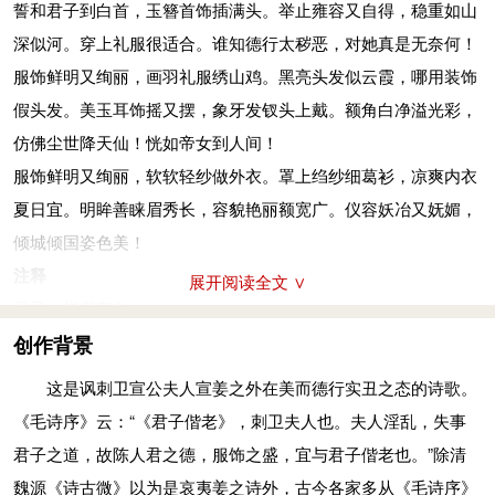
誓和君子到白首，玉簪首饰插满头。举止雍容又自得，稳重如山
服饰鲜明又绚丽，画羽礼服绣山鸡。黑亮头发似云霞，那用装饰
深似河。穿上礼服很适合。谁知德行太秽恶，对她真是无奈何！
假头发。美玉耳饰摇又摆，象牙发钗头上戴，额角白净溢光彩。
服饰鲜明又绚丽，画羽礼服绣山鸡。黑亮头发似云霞，哪用装饰
仿佛尘世降天仙！恍如帝女到人间！
假头发。美玉耳饰摇又摆，象牙发钗头上戴。额角白净溢光彩，
玼：花纹绚烂。翟：绣着山鸡彩羽的象服。鬒（音诊）：黑发。
仿佛尘世降天仙！恍如帝女到人间！
髢：假发。瑱：冠冕上垂在两耳旁的玉。象：象牙。挮：剃发
服饰鲜明又绚丽，软软轻纱做外衣。罩上绉纱细葛衫，凉爽内衣
针，发钗一类的首饰。一说可用于搔头。扬：额。且：助词，无
夏日宜。明眸善睐眉秀长，容貌艳丽额宽广。仪容妖冶又妩媚，
实义。皙：白净。胡：何，怎么。然：这样。而：如、象。
倾城倾国姿色美！
瑳
(cuō)
兮瑳兮，其之展也。蒙彼绉
(zhòu)
絺
(chī)
，是绁
(xiè)
袢
注释
展开阅读全文 ∨
(fán)
也。子之清扬，扬且之颜也。展如之人兮，邦之媛也！
君子：指卫宣公。
服饰鲜明又绚丽，软软轻纱做外衣。罩上绉纱细葛衫，凉爽内衣
偕老：夫妻相亲相爱、白头到老。
创作背景
夏日宜。明眸善睐眉秀长，容貌艳丽额宽广。仪容妖冶又妩媚，
副：妇人的一种首饰。
这是讽刺卫宣公夫人宣姜之外在美而德行实丑之态的诗歌。
倾城倾国姿色美！
笄（音jī）：簪。
《毛诗序》云：“《君子偕老》，刺卫夫人也。夫人淫乱，失事
瑳：玉色鲜明洁白。展：古代后妃或命妇的一种礼服，或曰古代
六珈：笄饰，用玉做成，垂珠有六颗。
君子之道，故陈人君之德，服饰之盛，宜与君子偕老也。”除清
夏天穿的一种纱衣。絺：细葛布。绁袢：夏天穿的亵衣、内衣，
委委佗佗（音yí），如山如河：一说举止雍容华贵、落落大方，
魏源《诗古微》以为是哀夷姜之诗外，古今各家多从《毛诗序》
白色。清：指眼神清秀。扬：指眉宇宽广。颜：额。引申为面