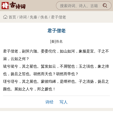
首页
/
诗词
/
先秦
/
佚名
/
君子偕老
君子偕老
[秦]
佚名
君子偕老，副笄六珈。委委佗佗，如山如河，象服是宜。子之不
淑，云如之何？
玼兮玼兮，其之翟也。鬒发如云，不屑髢也；玉之瑱也，象之揥
也，扬且之皙也。胡然而天也？胡然而帝也？
瑳兮瑳兮，其之展也。蒙彼绉絺，是绁袢也。子之清扬，扬且之
颜也。展如之人兮，邦之媛也！
诗经
写人