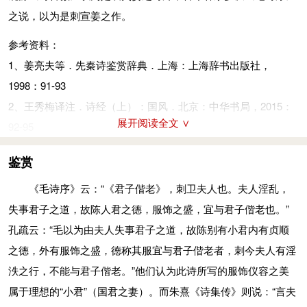
象山一样稳重、似河一样深沉。一说体态轻盈、步履袅娜，如山
之说，以为是刺宣姜之作。
容、脸色。展：诚，的确。媛：美女。
一般蜿蜒，同河一般曲折。佗同“蛇”、“迤”，或音tuó。
参考资料：
参考资料：
象服：是镶有珠宝绘有花纹的礼服。
1、姜亮夫等．先秦诗鉴赏辞典．上海：上海辞书出版社，
1、《先秦诗鉴赏辞典》.上海辞书出版社，1998年12月版，第
宜：合身。
1998：91-93
91-92页
子：指宣姜。
2、王秀梅译注．诗经（上）：国风．北京：中华书局，2015：
淑：善。
展开阅读全文 ∨
92-95
云：句首发语词。
如之何：奈之何。
鉴赏
玼（音此）：花纹绚烂。
《毛诗序》云：“《君子偕老》，刺卫夫人也。夫人淫乱，
翟（dí）：绣着山鸡彩羽的象服。
失事君子之道，故陈人君之德，服饰之盛，宜与君子偕老也。”
鬒（音诊）：黑发。
孔疏云：“毛以为由夫人失事君子之道，故陈别有小君内有贞顺
髢（音敌）：假发。
之德，外有服饰之盛，德称其服宜与君子偕老者，刺今夫人有淫
瑱（音tiàn）：冠冕上垂在两耳旁的玉。
泆之行，不能与君子偕老。”他们认为此诗所写的服饰仪容之美
象：象牙。
属于理想的“小君”（国君之妻）。而朱熹《诗集传》则说：“言夫
挮（音替）：剃发针，发钗一类的首饰。一说可用于搔头。