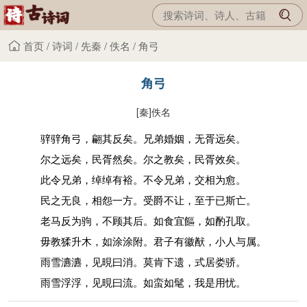
首页
/
诗词
/
先秦
/
佚名
/
角弓
角弓
[秦]
佚名
骍骍角弓，翩其反矣。兄弟婚姻，无胥远矣。
尔之远矣，民胥然矣。尔之教矣，民胥效矣。
此令兄弟，绰绰有裕。不令兄弟，交相为愈。
民之无良，相怨一方。受爵不让，至于已斯亡。
老马反为驹，不顾其后。如食宜饇，如酌孔取。
毋教猱升木，如涂涂附。君子有徽猷，小人与属。
雨雪瀌瀌，见晛曰消。莫肯下遗，式居娄骄。
雨雪浮浮，见晛曰流。如蛮如髦，我是用忧。