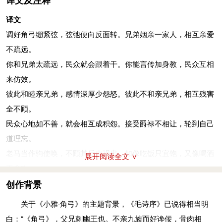
译文及注释
全不顾。
译文
令：善。绰绰：宽裕舒缓的样子。裕：宽大。不令：不善，指兄
调好角弓绷紧弦，弦弛便向反面转。兄弟姻亲一家人，相互亲爱
弟不相友善。
不疏远。
民之无良，相怨一方。受爵不让，至于已斯亡。
你和兄弟太疏远，民众就会跟着干。你能言传加身教，民众互相
民众心地如不善，就会相互成积怨。接受爵禄不相让，轮到自己
来仿效。
道理忘。
彼此和睦亲兄弟，感情深厚少怨怒。彼此不和亲兄弟，相互残害
亡：通“忘”。
全不顾。
老马反为驹
(jū)
，不顾其后。如食宜饇
(yù)
，如酌
(zhuó)
孔取。
民众心地如不善，就会相互成积怨。接受爵禄不相让，轮到自己
老马当作驹使唤，不顾其后生祸患。如像吃饭只宜饱，又像喝酒
道理忘。
不贪欢。
老马当作驹使唤，不顾其后生祸患。如像吃饭只宜饱，又像喝酒
展开阅读全文 ∨
饇：饱。孔：恰如其分。
不贪欢。
毋教猱
(náo)
升木，如涂涂附。君子有徽
(huī)
猷
(yóu)
，小人与
猴子爬树不用教，如泥涂墙容易牢。君子善政去引导，小民自然
创作背景
属。
跟着跑。
关于《小雅·角弓》的主题背景，《毛诗序》已说得相当明
猴子爬树不用教，如泥涂墙容易牢。君子善政去引导，小民自然
雪花落下满天飘，一见阳光全融销。居于上位不谦恭，别人学样
白：“《角弓》，父兄刺幽王也。不亲九族而好谗佞，骨肉相
跟着跑。