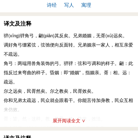
诗经
写人
寓理
译文及注释
骍
(xīng)
骍角弓，翩
(piān)
其反矣。兄弟婚姻，无胥
(xū)
远矣。
调好角弓绷紧弦，弦弛便向反面转。兄弟姻亲一家人，相互亲爱
不疏远。
角弓：两端用兽角装饰的弓。骍骍：弦和弓调和的样子。翩：此
指反过来弯曲的样子。昏姻：即“婚姻”，指姻亲。胥：相。远：
疏远。
尔之远矣，民胥然矣。尔之教矣，民胥效矣。
你和兄弟太疏远，民众就会跟着干。你能言传加身教，民众互相
来仿效。
胥：皆。然：这样。教：教导。效：仿效，效法。
展开阅读全文 ∨
此令兄弟，绰
(chuò)
绰有裕。不令兄弟，交相为愈。
彼此和睦亲兄弟，感情深厚少怨怒。彼此不和亲兄弟，相互残害