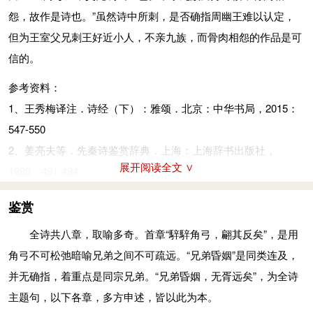
耍高傲。
怨，故作是诗也。”虽然诗中所刺，是否确指周幽王难以认定，
猱：猿类，善攀援。涂：泥土。附：沾着。徽：美。猷：道。
雪花落下飘悠悠，一见阳光化水流。无良小人像蛮髦，对此我心
但为王室父兄刺王好近小人，不亲九族，而骨肉相怨的作品是可
与：从，属，依附。
深烦忧。
信的。
雨雪瀌
(biāo)
瀌，见晛
(xiàn)
曰消。莫肯下遗，式居娄骄。
注释
雪花落下满天飘，一见阳光全融销。居于上位不谦恭，别人学样
参考资料：
角弓：两端用兽角装饰的弓。
耍高傲。
1、王秀梅译注．诗经（下）：雅颂．北京：中华书局，2015：
骍（xīng）骍：弦和弓调和的样子。
瀌瀌：下雪很盛的样子。晛：日气。遗：通“隤”，柔顺的样子。
547-550
翩：此指反过来弯曲的样子。
式：用，因也。娄：借为“屡”。
2、姜亮夫等．先秦诗鉴赏辞典．上海：上海辞书出版社，
昏姻：即“婚姻”，指姻亲。
雨雪浮浮，见晛曰流。如蛮如髦
展开阅读全文 ∨
(máo)
，我是用忧。
1998：491-494
胥（xū）：相。远：疏远。
雪花落下飘悠悠，一见阳光化水流。无良小人像蛮髦，对此我心
胥：皆。然：这样。
鉴赏
深烦忧。
教：教导。
浮浮：与“瀌瀌”义同。蛮、髦：南蛮与夷髦，古代对西南少数民
全诗共八章，取喻多奇。首章“騂騂角弓，翩其反矣”，是用
效：仿效，效法。
族的称呼。
角弓不可松弛暗喻兄弟之间不可疏远。“兄弟昏姻”是同类连及，
令：善。
并无确指，着重点是同宗兄弟。“兄弟昏姻，无胥远矣”，为全诗
本节内容由匿名网友上传，原作者已无法考证。以上内容仅供学
绰绰：宽裕舒缓的样子。裕：宽大。
主题句，以下各章，多方申述，皆以此为本。
习参考，其观点不代表本站立场。
不令：不善，指兄弟不相友善。