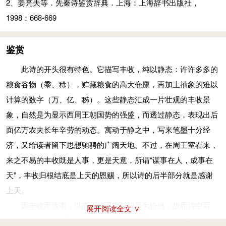
2、姜亮夫等．先秦诗鉴赏辞典．上海：上海辞书出版社，
1998：668-669
鉴赏
此诗的开头很有特色。它描写丰收，纯以静态：许许多多的
粮食谷物（黍、稌），贮藏粮食的高大仓廪，再加上抽象的难以
计算的数字（万、亿、秭）。这些静态汇成一片壮观的丰收景
象，自然是为显示西周王朝国势的强盛，而透过静态，表现出后
面亿万农夫长年辛劳的动态。寓动于静之中，写来笔墨十分经
济，又给读者留下思想驰骋的广阔天地。不过，在周王室看来，
来之不易的丰收既是人事，更是天意，所谓“谋事在人，成事在
天”，丰收归根结底是上天的恩赐，所以诗的后半部分就是感谢
上天。
因丰收而致谢，以丰收的果实祭祀最为恰当，故而诗中写
展开阅读全文 ∨
道：“为酒为醴（用丰收的粮食制成），烝畀祖妣。”祭享“祖