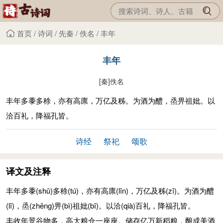
首页
/
诗词
/
先秦
/
佚名
/
丰年
丰年
[秦]
佚名
丰年多黍多稌，亦有高廪，万亿及秭。为酒为醴，烝畀祖妣。以
洽百礼，降福孔皆。
诗经
祭祀
颂歌
译文及注释
丰年多黍
(shǔ)
多稌
(tú)
，亦有高廪
(lǐn)
，万亿及秭
(zǐ)
。为酒为醴
(lǐ)
，烝
(zhēng)
畀
(bì)
祖妣
(bǐ)
。以洽
(qià)
百礼，降福孔皆。
丰收年景谷物多，高大粮仓一座座。储存亿万新稻粮，酿成美酒