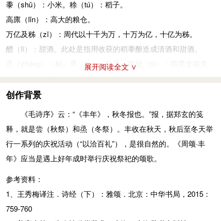
黍（shǔ）：小米。稌（tú）：稻子。
高廪（lǐn）：高大的粮仓。
万亿及秭（zǐ）：周代以十千为万，十万为亿，十亿为秭。
醴（lǐ）：甜酒。此处是指用收获的稻黍酿造成清酒和甜酒。
烝（zhēng）：献。畀（bì）：给予。祖妣（bǐ）：指男女祖先。
展开阅读全文 ∨
洽（qià）：配合。百礼：指各种祭祀礼仪。
孔：很，甚。皆：普遍。
创作背景
参考资料：
《毛诗序》云：“《丰年》，秋冬报也。”报，据郑玄的笺
1、王秀梅译注．诗经（下）：雅颂．北京：中华书局，2015：
释，就是尝（秋祭）和烝（冬祭）。丰收在秋天，秋后至冬天举
759-760
行一系列的庆祝活动（“以洽百礼”），是很自然的。《周颂·丰
2、姜亮夫等．先秦诗鉴赏辞典．上海：上海辞书出版社，
年》应当是遇上好年成时举行庆祝祭祀的颂歌。
1998：668-669
参考资料：
1、王秀梅译注．诗经（下）：雅颂．北京：中华书局，2015：
759-760