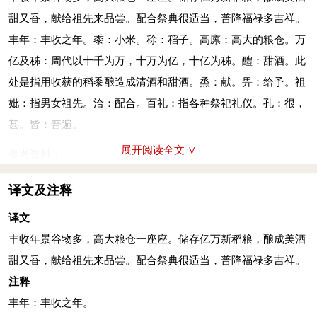
甜又香，献给祖先来品尝。配合祭典很适当，普降福禄多吉祥。
丰年：丰收之年。黍：小米。稌：稻子。高廪：高大的粮仓。万
亿及秭：周代以十千为万，十万为亿，十亿为秭。醴：甜酒。此
处是指用收获的稻黍酿造成清酒和甜酒。烝：献。畀：给予。祖
妣：指男女祖先。洽：配合。百礼：指各种祭祀礼仪。孔：很，
甚。皆：普遍。
展开阅读全文 ∨
参考资料：
1、王秀梅译注．诗经（下）：雅颂．北京：中华书局，2015：
译文及注释
759-760
2、姜亮夫等．先秦诗鉴赏辞典．上海：上海辞书出版社，
译文
1998：668-669
丰收年景谷物多，高大粮仓一座座。储存亿万新稻粮，酿成美酒
甜又香，献给祖先来品尝。配合祭典很适当，普降福禄多吉祥。
注释
丰年：丰收之年。