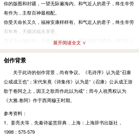
你的版图和封疆，一望无际遍海内。和气近人的君子，终生辛劳
昄章：版图。孔：很。主：主祭。
有作为，主祭百神最相配。
尔受命长矣，茀
(fú)
禄尔康矣。岂弟君子，俾尔弥尔性，纯嘏
(gǔ)
你受天命长又久，福禄安康样样有。和气近人的君子，终生辛劳
尔常矣。
百年寿，天赐洪福永享受。
你受天命长又久，福禄安康样样有。和气近人的君子，终生辛劳
贤才良士辅佐你，品德崇高有权威，匡扶相济功绩伟。和气近人
展开阅读全文 ∨
百年寿，天赐洪福永享受。
的君子，垂范天下万民随。
茀：通“福”。纯嘏：大福。
贤臣肃敬志高昂，品德纯洁如圭璋，名声威望传四方。和气近人
创作背景
有冯
(píng)
有翼，有孝有德，以引以翼。岂弟君子，四方为则。
的君子，天下诸侯好榜样。
关于此诗的创作背景，尚有争议。《毛诗序》认为是“召康
贤才良士辅佐你，品德崇高有权威，匡扶相济功绩伟。和气近人
高高青天凤凰飞，百鸟展翅紧相随，凤停树上百鸟陪。周王身边
公戒成王也”；宋代朱熹《诗集传》认为是“（召康）公从成王游
的君子，垂范天下万民随。
贤士萃，任您驱使献智慧，爱戴天子不敢违。
歌于卷阿之上，因王之歌而作此以为戒”；而今人祝秀权认为
冯：辅。翼：助。引：牵挽。则：标准。
青天高高凤凰飞，百鸟纷纷紧相随，直上晴空迎朝晖。周王身边
《大雅.卷阿》作于西周穆王时期。
颙
(yōng)
颙卬
(áng)
卬，如圭
(guī)
如璋
(zhāng)
，令闻令望。岂弟
贤士萃，听您命令不辞累，爱护人民行无亏。
君子，四方为纲。
参考资料：
凤凰鸣叫示吉祥，停在那边高山冈。高冈上面生梧桐，面向东方
贤臣肃敬志高昂，品德纯洁如圭璋，名声威望传四方。和气近人
1、姜亮夫等．先秦诗鉴赏辞典．上海：上海辞书出版社，
迎朝阳。枝叶茂盛郁苍苍，凤凰和鸣声悠扬。
的君子，天下诸侯好榜样。
1998：575-579
迎送贤臣马车备，车子既多又华美。迎送贤臣有好马，奔腾熟练