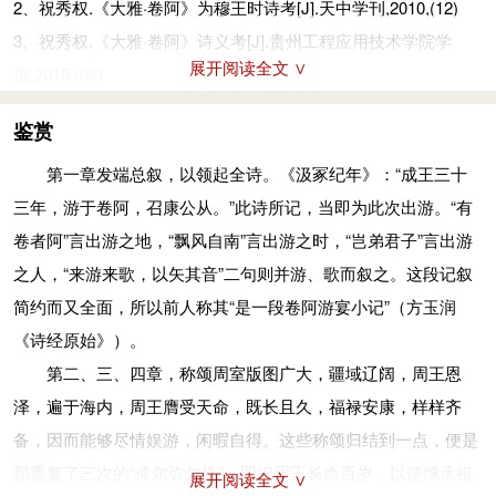
颙颙：庄重恭敬。卬卬：气概轩昂。圭：古代玉制礼器，长条
2、祝秀权.《大雅·卷阿》为穆王时诗考[J].天中学刊,2010,(12)
快如飞。贤臣献诗真不少，为答周王唱歌会。
形，上端尖。璋：也是古代玉制礼器，长条形，上端作斜锐角。
3、祝秀权.《大雅·卷阿》诗义考[J].贵州工程应用技术学院学
注释
令：美好。闻：声誉。
展开阅读全文 ∨
报,2015.(02)
有卷（quán）：卷卷。卷，卷曲。阿：大丘陵。
凤凰于飞，翙
(huì)
翙其羽，亦集爰止。蔼
(ǎi)
蔼王多吉士，维君
飘风：旋风。
鉴赏
子使，媚于天子。
岂弟（kǎitì）：即“恺悌”，和乐平易。
高高青天凤凰飞，百鸟展翅紧相随，凤停树上百鸟陪。周王身边
第一章发端总叙，以领起全诗。《汲冢纪年》：“成王三十
矢：陈，此指发出。
贤士萃，任您驱使献智慧，爱戴天子不敢违。
三年，游于卷阿，召康公从。”此诗所记，当即为此次出游。“有
伴奂：据郑玄笺：“伴奂，自纵弛之意也。”则“伴奂”当即“泮涣”，
翙翙：鸟展翅振动之声。爰：而。蔼蔼：众多貌。吉士：贤良之
卷者阿”言出游之地，“飘风自南”言出游之时，“岂弟君子”言出游
无拘无束之貌。或谓读为“盘桓”，非。
士。媚：爱戴。
之人，“来游来歌，以矢其音”二句则并游、歌而叙之。这段记叙
优游：从容自得之貌。
凤凰于飞，翙翙其羽，亦傅于天。蔼蔼王多吉人，维君子命，媚
简约而又全面，所以前人称其“是一段卷阿游宴小记”（方玉润
俾（bǐ）：使。尔：指周天子。弥：终，尽。性：同“生”，生
于庶
(shù)
人。
《诗经原始》）。
命。
青天高高凤凰飞，百鸟纷纷紧相随，直上晴空迎朝晖。周王身边
第二、三、四章，称颂周室版图广大，疆域辽阔，周王恩
似：同“嗣”，继承。酋：同“猷”，谋划。
贤士萃，听您命令不辞累，爱护人民行无亏。
泽，遍于海内，周王膺受天命，既长且久，福禄安康，样样齐
昄（bǎn）章：版图。
傅：至。庶：众。
备，因而能够尽情娱游，闲暇自得。这些称颂归结到一点，便是
孔：很。
凤凰鸣矣，于彼高冈。梧桐生矣，于彼朝阳。菶
(běng)
菶萋萋，
那重复了三次的“俾尔弥尔性”，即祝周王长命百岁，以便继承祖
主：主祭。
展开阅读全文 ∨