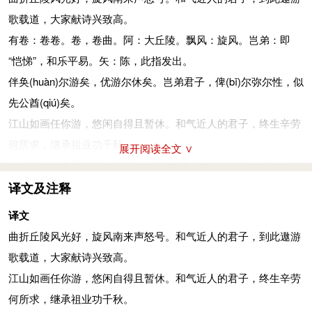
歌载道，大家献诗兴致高。
有卷：卷卷。卷，卷曲。阿：大丘陵。飘风：旋风。岂弟：即
“恺悌”，和乐平易。矢：陈，此指发出。
伴奂
(huàn)
尔游矣，优游尔休矣。岂弟君子，俾
(bǐ)
尔弥尔性，似
先公酋
(qiú)
矣。
江山如画任你游，悠闲自得且暂休。和气近人的君子，终生辛劳
何所求，继承祖业功千秋。
展开阅读全文 ∨
伴奂：据郑玄笺：“伴奂，自纵弛之意也。”则“伴奂”当即“泮涣”，
无拘无束之貌。或谓读为“盘桓”，非。优游：从容自得之貌。
译文及注释
俾：使。尔：指周天子。弥：终，尽。性：同“生”，生命。似：
译文
同“嗣”，继承。酋：同“猷”，谋划。
曲折丘陵风光好，旋风南来声怒号。和气近人的君子，到此遨游
尔土宇昄
(bǎn)
章，亦孔之厚矣。岂弟君子，俾尔弥尔性，百神尔
歌载道，大家献诗兴致高。
主矣。
江山如画任你游，悠闲自得且暂休。和气近人的君子，终生辛劳
你的版图和封疆，一望无际遍海内。和气近人的君子，终生辛劳
何所求，继承祖业功千秋。
有作为，主祭百神最相配。