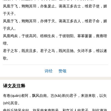
凤凰于飞，翙翙其羽，亦集爰止。蔼蔼王多吉士，维君子使，媚
于天子。
凤凰于飞，翙翙其羽，亦傅于天。蔼蔼王多吉人，维君子命，媚
于庶人。
凤凰鸣矣，于彼高冈。梧桐生矣，于彼朝阳。菶菶萋萋，雍雍喈
喈。
君子之车，既庶且多。君子之马，既闲且驰。矢诗不多，维以遂
歌。
诗经
赞颂
译文及注释
有卷
(quán)
者阿，飘风自南。岂
(kǎi)
弟
(tì)
君子，来游来歌，以矢
(shǐ)
其音。
曲折丘陵风光好，旋风南来声怒号。和气近人的君子，到此遨游