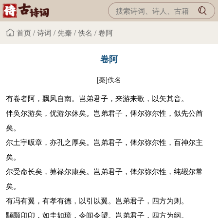
首页
/
诗词
/
先秦
/
佚名
/
卷阿
卷阿
[秦]
佚名
有卷者阿，飘风自南。岂弟君子，来游来歌，以矢其音。
伴奂尔游矣，优游尔休矣。岂弟君子，俾尔弥尔性，似先公酋
矣。
尔土宇昄章，亦孔之厚矣。岂弟君子，俾尔弥尔性，百神尔主
矣。
尔受命长矣，茀禄尔康矣。岂弟君子，俾尔弥尔性，纯嘏尔常
矣。
有冯有翼，有孝有德，以引以翼。岂弟君子，四方为则。
颙颙卬卬，如圭如璋，令闻令望。岂弟君子，四方为纲。