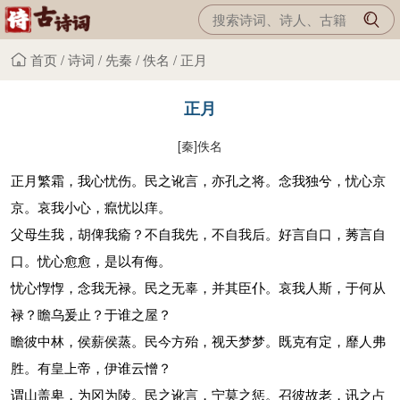
首页
/
诗词
/
先秦
/
佚名
/
正月
正月
[秦]
佚名
正月繁霜，我心忧伤。民之讹言，亦孔之将。念我独兮，忧心京
京。哀我小心，癙忧以痒。
父母生我，胡俾我瘉？不自我先，不自我后。好言自口，莠言自
口。忧心愈愈，是以有侮。
忧心惸惸，念我无禄。民之无辜，并其臣仆。哀我人斯，于何从
禄？瞻乌爰止？于谁之屋？
瞻彼中林，侯薪侯蒸。民今方殆，视天梦梦。既克有定，靡人弗
胜。有皇上帝，伊谁云憎？
谓山盖卑，为冈为陵。民之讹言，宁莫之惩。召彼故老，讯之占