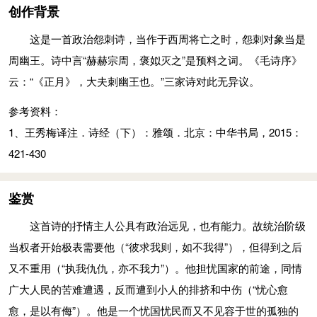
不知道。如果天命已确定，没人抗拒能奏效。上帝皇皇最英明，
不知道。如果天命已确定，没人抗拒能奏效。上天皇皇最英明，
创作背景
究竟恨谁请相告？
究竟恨谁请相告？
这是一首政治怨刺诗，当作于西周将亡之时，怨刺对象当是
侯：维，语助词。薪、蒸：木柴。
人说山丘多么低，实为高峰与峻岭。民间谣言纷纷起，不去制止
周幽王。诗中言“赫赫宗周，褒姒灭之”是预料之词。《毛诗序》
谓山盖
(hé)
卑，为冈为陵。民之讹言，宁莫之惩。召彼故老，讯
哪能行。但见老臣受征召，请他占梦来问讯。都说自己最灵验，
云：“《正月》，大夫刺幽王也。”三家诗对此无异议。
之占梦。具曰予圣，谁知乌之雌
(cí)
雄！
乌鸦雌雄谁分清？
人说山丘多么低，实为高峰与峻岭。民间谣言纷纷起，不去制止
参考资料：
人说天空多么高，我却怕撞把腰弯。人说大地多么厚，我却怕陷
哪能行。但见老臣受征召，请他占梦来问讯。都说自己最灵验，
1、王秀梅译注．诗经（下）：雅颂．北京：中华书局，2015：
把脚踮。高声呼叫这些话，有条有理不瞎编。令我悲哀今世人，
乌鸦雌雄谁分清？
421-430
为何像蛇毒牙尖！
盖：通“盍”，何。惩：警戒，制止。讯：问。具：通“俱”，都。
请看山坡田地里，禾苗特出长得茂。上天这样折磨我，唯恐把我
谓天盖高，不敢不局。谓地盖厚，不敢不蹐
(jǐ)
。维号斯言，有伦
鉴赏
打不倒。当初朝廷来求我，唯恐推辞不应召。得到我后很慢待，
有脊。哀今之人，胡为虺
(huǐ)
蜴
(yì)
？
不再重用与倚靠。
这首诗的抒情主人公具有政治远见，也有能力。故统治阶级
人说天空多么高，我却怕撞把腰弯。人说大地多么厚，我却怕陷
心中忧愁深又长，好像绳结不能解。当今政治真难说，为何越来
当权者开始极表需要他（“彼求我则，如不我得”），但得到之后
把脚踮。高声呼叫这些话，有条有理不瞎编。令我悲哀今世人，
越暴烈？大火熊熊烧起时，难道有谁能扑灭?辉煌显赫周王朝，
又不重用（“执我仇仇，亦不我力”）。他担忧国家的前途，同情
为何像蛇毒牙尖！
褒姒竟然将它灭。
广大人民的苦难遭遇，反而遭到小人的排挤和中伤（“忧心愈
局：弯曲。蹐：轻步走路。伦、脊：条理，道理。毛传：“伦，
忧伤满怀常惨惨，又遇天阴雨绵绵。车箱已经装载满，竟然抽去
愈，是以有侮”）。他是一个忧国忧民而又不见容于世的孤独的