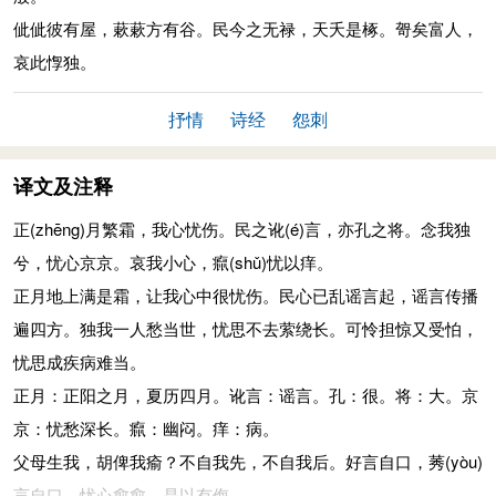
佌佌彼有屋，蔌蔌方有谷。民今之无禄，天夭是椓。哿矣富人，
哀此惸独。
抒情
诗经
怨刺
译文及注释
正
(zhēng)
月繁霜，我心忧伤。民之讹
(é)
言，亦孔之将。念我独
兮，忧心京京。哀我小心，癙
(shǔ)
忧以痒。
正月地上满是霜，让我心中很忧伤。民心已乱谣言起，谣言传播
遍四方。独我一人愁当世，忧思不去萦绕长。可怜担惊又受怕，
忧思成疾病难当。
正月：正阳之月，夏历四月。讹言：谣言。孔：很。将：大。京
京：忧愁深长。癙：幽闷。痒：病。
父母生我，胡俾我瘉？不自我先，不自我后。好言自口，莠
(yòu)
言自口。忧心愈愈，是以有侮。