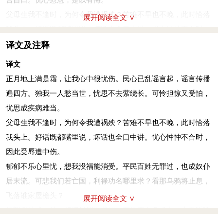
父母生我不逢时，为何令我遭祸殃？苦难不早也不晚，此时恰落
展开阅读全文 ∨
我头上。好话既都嘴里说，坏话也全口中讲。忧心忡忡不合时，
因此受辱遭中伤。
译文及注释
俾：使。瘉：病，指灾祸、患难。莠言：坏话。
译文
忧心惸
(qióng)
惸，念我无禄。民之无辜，并其臣仆。哀我人斯，
正月地上满是霜，让我心中很忧伤。民心已乱谣言起，谣言传播
于何从禄？瞻乌爰
(yuán)
止？于谁之屋？
遍四方。独我一人愁当世，忧思不去萦绕长。可怜担惊又受怕，
郁郁不乐心里忧，想我没福能消受。平民百姓无罪过，也成奴仆
忧思成疾病难当。
居末流。可悲我们若亡国，利禄功名哪里求？看那乌鸦将止息，
父母生我不逢时，为何令我遭祸殃？苦难不早也不晚，此时恰落
飞落谁家屋檐头？
我头上。好话既都嘴里说，坏话也全口中讲。忧心忡忡不合时，
惸：忧郁不快。无禄：不幸。乌：周家受命之征兆。爰：语助
因此受辱遭中伤。
词，犹“之”。止：栖止。此下二句言周朝天命将坠。
郁郁不乐心里忧，想我没福能消受。平民百姓无罪过，也成奴仆
瞻彼中林，侯薪
(xīn)
侯蒸。民今方殆
(dài)
，视天梦梦。既克有
居末流。可悲我们若亡国，利禄功名哪里求？看那乌鸦将止息，
定，靡人弗胜。有皇上帝，伊谁云憎？
飞落谁家屋檐头？
展开阅读全文 ∨
远望树林成一片，粗细只能当柴烧。百姓正在危难中，上天昏睡
远望树林成一片，粗细只能当柴烧。百姓正在危难中，上天昏睡