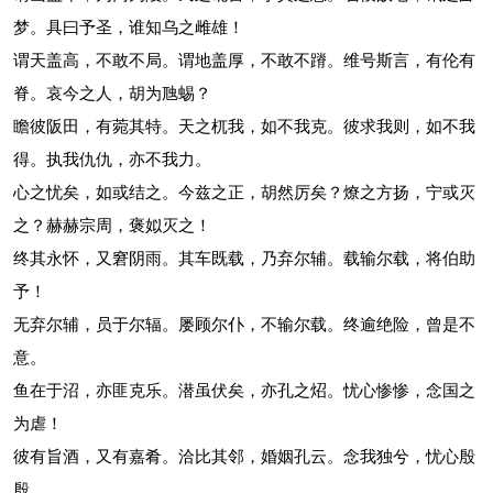
梦。具曰予圣，谁知乌之雌雄！
谓天盖高，不敢不局。谓地盖厚，不敢不蹐。维号斯言，有伦有
脊。哀今之人，胡为虺蜴？
瞻彼阪田，有菀其特。天之杌我，如不我克。彼求我则，如不我
得。执我仇仇，亦不我力。
心之忧矣，如或结之。今兹之正，胡然厉矣？燎之方扬，宁或灭
之？赫赫宗周，褒姒灭之！
终其永怀，又窘阴雨。其车既载，乃弃尔辅。载输尔载，将伯助
予！
无弃尔辅，员于尔辐。屡顾尔仆，不输尔载。终逾绝险，曾是不
意。
鱼在于沼，亦匪克乐。潜虽伏矣，亦孔之炤。忧心惨惨，念国之
为虐！
彼有旨酒，又有嘉肴。洽比其邻，婚姻孔云。念我独兮，忧心殷
殷。