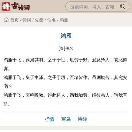
首页
/
诗词
/
先秦
/
佚名
/
鸿雁
鸿雁
[秦]
佚名
鸿雁于飞，肃肃其羽。之子于征，劬劳于野。爰及矜人，哀此鳏
寡。
鸿雁于飞，集于中泽。之子于垣，百堵皆作。虽则劬劳，其究安
宅？
鸿雁于飞，哀鸣嗷嗷。维此哲人，谓我劬劳。维彼愚人，谓我宣
骄。
抒情
写鸟
诗经