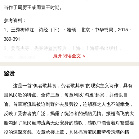
于垣：筑墙。
当作于周厉王或周宣王时期。
堵：长、高各一丈的墙叫一堵。作：筑起。
参考资料：
究：终。宅：居住。
1、王秀梅译注．诗经（下）：雅颂．北京：中华书局，2015：
嗷（áo）嗷：鸿雁的哀鸣声。
389-391
哲人：通情达理的人。
2、姜亮夫等．先秦诗鉴赏辞典．上海：上海辞书出版社，
宣骄：骄奢。
展开阅读全文 ∨
1998：366-368
参考资料：
1、王秀梅译注．诗经（下）：雅颂．北京：中华书局，2015：
鉴赏
389-391
这是一首“饥者歌其食，劳者歌其事”的现实主义诗作，具有
2、姜亮夫等．先秦诗鉴赏辞典．上海：上海辞书出版社，
国风民歌的特点。全诗三章，每章均以“鸿雁”起兴，并借以自
1998：366-368
喻。首章写流民被迫到野外去服劳役，连鳏寡之人也不能幸免，
反映了受害者的广泛，揭露了统治者的残酷无情。振翅高飞的大
雁勾起了流民颠沛流离无处安身的感叹，感叹中包含着对繁重徭
役的深深哀怨。次章承接上章，具体描写流民服劳役筑墙的情