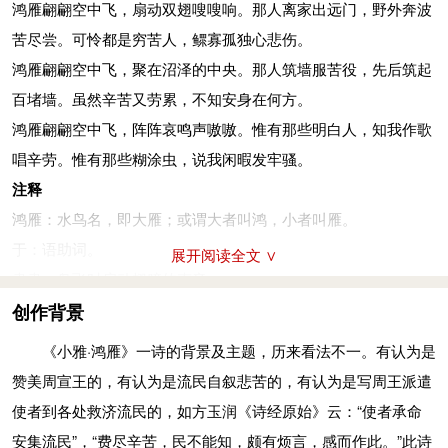
鸿雁翩翩空中飞，扇动双翅嗖嗖响。那人离家出远门，野外奔波
鸿雁于飞，哀鸣嗷
(áo)
嗷。维此哲人，谓我劬劳。维彼愚人，谓
苦尽尝。可怜都是穷苦人，鳏寡孤独心悲伤。
我宣骄。
鸿雁翩翩空中飞，聚在沼泽的中央。那人筑墙服苦役，先后筑起
鸿雁翩翩空中飞，阵阵哀鸣声嗷嗷。惟有那些明白人，知我作歌
百堵墙。虽然辛苦又劳累，不知安身在何方。
唱辛劳。惟有那些糊涂虫，说我闲暇发牢骚。
鸿雁翩翩空中飞，阵阵哀鸣声嗷嗷。惟有那些明白人，知我作歌
嗷嗷：鸿雁的哀鸣声。哲人：通情达理的人。宣骄：骄奢。
唱辛劳。惟有那些糊涂虫，说我闲暇发牢骚。
参考资料：
注释
1、王秀梅译注．诗经（下）：雅颂．北京：中华书局，2015：
鸿雁：水鸟名，即大雁；或谓大者叫鸿，小者叫雁。
389-391
于：语助词。
展开阅读全文 ∨
2、姜亮夫等．先秦诗鉴赏辞典．上海：上海辞书出版社，
肃肃：鸟飞时扇动翅膀的声音。
1998：366-368
之子：那人，指服劳役的人。征：远行。
创作背景
劬（qú）劳：勤劳辛苦。
《小雅·鸿雁》一诗的背景及主题，历来看法不一。有认为是
爰（yuán）：语助词。矜（jīn）人：穷苦的人。
赞美周宣王的，有认为是流民自叙悲苦的，有认为是写周王派遣
鳏（guān）：老而无妻者。寡：老而无夫者。
使者到各处救济流民的，如方玉润《诗经原始》云：“使者承命
集：停。中泽：即泽中。
安集流民”，“费尽辛苦，民不能知，颇有烦言，感而作此。”此诗