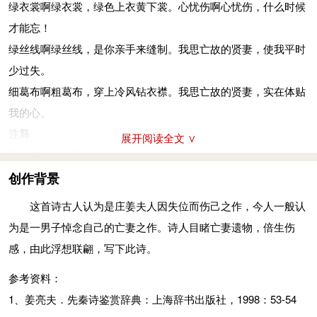
绿衣裳啊绿衣裳，绿色上衣黄下裳。心忧伤啊心忧伤，什么时候
我的心。
才能忘！
絺：细葛布。绤：粗葛布。凄：凉而有寒意。凄其：同“凄凄”。
绿丝线啊绿丝线，是你亲手来缝制。我思亡故的贤妻，使我平时
以：因。一说通“似”，像。获：得。
少过失。
参考资料：
细葛布啊粗葛布，穿上冷风钻衣襟。我思亡故的贤妻，实在体贴
1、程俊英．诗经译注．上海：上海古籍出版社，2012：27
我的心。
2、辛然．我生之初尚无为：陕西师范大学出版社，2011：85-86
注释
展开阅读全文 ∨
3、姜亮夫．先秦诗鉴赏辞典：上海辞书出版社，1998：53-54
里：衣服的衬里。
曷（hé）：何，怎么。维：语气助同，没有实义。已：止息，停
创作背景
止。
这首诗古人认为是庄姜夫人因失位而伤己之作，今人一般认
裳（cháng）：下衣，形状像现在的裙子。
为是一男子悼念自己的亡妻之作。诗人目睹亡妻遗物，倍生伤
亡：用作“忘”，忘记。
感，由此浮想联翩，写下此诗。
女（rǔ）：同“汝”，你。治：纺织。
参考资料：
古人：故人，古通“故”，这里指作者亡故的妻子。
1、姜亮夫．先秦诗鉴赏辞典：上海辞书出版社，1998：53-54
俾（bǐ）：使。訧（yóu）：古同“尤”，过失，罪过。