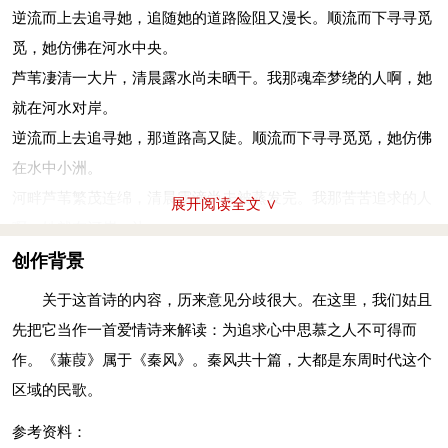
参考资料：
苍苍：鲜明、茂盛貌。下文“萋萋”、“采采”义同。
逆流而上去追寻她，追随她的道路险阻又漫长。顺流而下寻寻觅
1、肖复兴主编，梁士朋改编．中学生必背优秀诗文．太原：希
苍苍： 茂盛的样子。
觅，她仿佛在河水中央。
望出版社，2009.1：5-7．
为：凝结成。
芦苇凄清一大片，清晨露水尚未晒干。我那魂牵梦绕的人啊，她
所谓：所说的，此指所怀念的。
就在河水对岸。
伊人：那个人，指所思慕的对象。
逆流而上去追寻她，那道路高又陡。顺流而下寻寻觅觅，她仿佛
一方：那一边。
在水中小洲。
溯洄：逆流而上。下文“溯游”指顺流而下。一说“洄”指弯曲的水
河畔芦苇繁茂连绵，清晨露滴尚未被蒸发完。我那苦苦追求的人
展开阅读全文 ∨
道，“游”指直流的水道。
啊，她就在河岸一边。
从：追寻。
逆流而上去追寻她，那道路弯曲又艰险。顺流而下寻寻觅觅，她
创作背景
阻：险阻，（道路）难走。
仿佛在水中的沙滩。
关于这首诗的内容，历来意见分歧很大。在这里，我们姑且
宛：宛然，好像。
注释
先把它当作一首爱情诗来解读：为追求心中思慕之人不可得而
晞（xī）：干。
选自《诗经·秦风》。蒹葭（jiān jiā）：芦荻，芦苇。蒹，没有长
作。《蒹葭》属于《秦风》。秦风共十篇，大都是东周时代这个
湄：水和草交接的地方，也就是岸边。
穗的芦苇。葭，初生的芦苇。
区域的民歌。
跻（jī）：升高，这里形容道路又陡又高。
苍苍：茂盛的样子。下文“萋萋”“采采”义同。
坻（chí）：水中的沙滩
参考资料：
为：凝结成