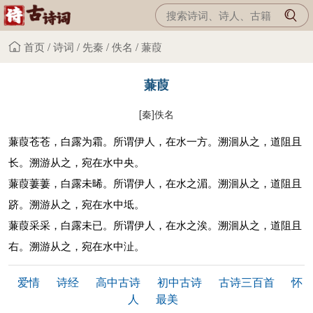
首页
/
诗词
/
先秦
/
佚名
/
蒹葭
蒹葭
[秦]
佚名
蒹葭苍苍，白露为霜。所谓伊人，在水一方。溯洄从之，道阻且
长。溯游从之，宛在水中央。
蒹葭萋萋，白露未晞。所谓伊人，在水之湄。溯洄从之，道阻且
跻。溯游从之，宛在水中坻。
蒹葭采采，白露未已。所谓伊人，在水之涘。溯洄从之，道阻且
右。溯游从之，宛在水中沚。
爱情
诗经
高中古诗
初中古诗
古诗三百首
怀
人
最美