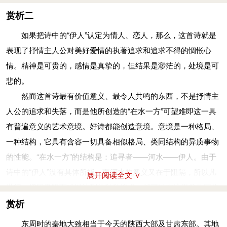
已：止，这里的意思是“干“，变干。
于它的意境的人生象征意蕴。
赏析二
涘（sì）：水边。
事实的虚化、意象的空灵和意境的整体象征，是一个问题的
如果把诗中的“伊人”认定为情人、恋人，那么，这首诗就是
右：迂回曲折。
三个层面。从事实虚化到意象空灵，再到整体象征，这大致上就
表现了抒情主人公对美好爱情的执著追求和追求不得的惆怅心
沚（zhǐ）：水中的小块陆地。
是象征性诗歌意境的建构过程。
情。精神是可贵的，感情是真挚的，但结果是渺茫的，处境是可
参考资料：
本节内容由匿名网友上传，原作者已无法考证。以上内容仅供学
悲的。
1、肖复兴主编，梁士朋改编．中学生必背优秀诗文．太原：希
习参考，其观点不代表本站立场。
然而这首诗最有价值意义、最令人共鸣的东西，不是抒情主
望出版社，2009.1：5-7．
人公的追求和失落，而是他所创造的“在水一方”可望难即这一具
有普遍意义的艺术意境。好诗都能创造意境。意境是一种格局、
一种结构，它具有含容一切具备相似格局、类同结构的异质事物
的性能。“在水一方”的结构是：追寻者——河水——伊人。由于
诗中的“伊人”没有具体所指，而河水的意义又在于阻隔，所以凡
展开阅读全文 ∨
世间一切因受阻而难以达到的种种追求，都可以在这里发生同构
共振和同情共鸣。
赏析
由此看来，不妨把《蒹葭》的诗意理解为一种象征，把“在
东周时的秦地大致相当于今天的陕西大部及甘肃东部。其地