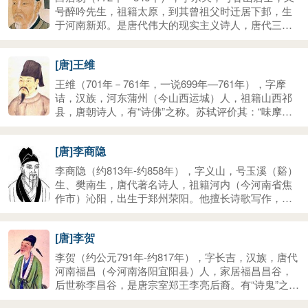
湛，在中国古典诗歌中备受推崇，影响深远。759-766
号醉吟先生，祖籍太原，到其曾祖父时迁居下邽，生
年间曾居成都，后世有杜甫草堂纪念。
于河南新郑。是唐代伟大的现实主义诗人，唐代三大
诗人之一。白居易与元稹共同倡导新乐府运动，世称
“元白”，与刘禹锡并称“刘白”。白居易的诗歌题材广
[唐]王维
泛，形式多样，语言平易通俗，有“诗魔”和“诗王”之
称。官至翰林学士、左赞善大夫。公元846年，白居易
王维（701年－761年，一说699年—761年），字摩
在洛阳逝世，葬于香山。有《白氏长庆集》传世，代
诘，汉族，河东蒲州（今山西运城）人，祖籍山西祁
表诗作有《长恨歌》、《卖炭翁》、《琵琶行》等。
县，唐朝诗人，有“诗佛”之称。苏轼评价其：“味摩诘
之诗，诗中有画；观摩诘之画，画中有诗。”开元九年
（721年）中进士，任太乐丞。王维是盛唐诗人的代
[唐]李商隐
表，今存诗400余首，重要诗作有《相思》《山居秋
暝》等。王维精通佛学，受禅宗影响很大。佛教有一
李商隐（约813年-约858年），字义山，号玉溪（谿）
部《维摩诘经》，是王维名和字的由来。王维诗书画
生、樊南生，唐代著名诗人，祖籍河内（今河南省焦
都很有名，多才多艺，音乐也很精通。与孟浩然合称
作市）沁阳，出生于郑州荥阳。他擅长诗歌写作，骈
“王孟”。
文文学价值也很高，是晚唐最出色的诗人之一，和杜
牧合称“小李杜”，与温庭筠合称为“温李”，因诗文与同
[唐]李贺
时期的段成式、温庭筠风格相近，且三人都在家族里
排行第十六，故并称为“三十六体”。其诗构思新奇，风
李贺（约公元791年-约817年），字长吉，汉族，唐代
格秾丽，尤其是一些爱情诗和无题诗写得缠绵悱恻，
河南福昌（今河南洛阳宜阳县）人，家居福昌昌谷，
优美动人，广为传诵。但部分诗歌过于隐晦迷离，难
后世称李昌谷，是唐宗室郑王李亮后裔。有“诗鬼”之
于索解，至有“诗家总爱西昆好，独恨无人作郑笺”之
称，是与“诗圣”杜甫、“诗仙”李白、“诗佛”王维相齐名
说。因处于牛李党争的夹缝之中，一生很不得志。死