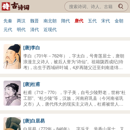
先秦
两汉
魏晋
南北朝
隋代
唐代
五代
宋代
金朝
元代
明代
清代
近现代
[唐]李白
李白（701年－762年），字太白，号青莲居士，唐朝
浪漫主义诗人，被后人誉为“诗仙”。祖籍陇西成纪(待
考)，出生于西域碎叶城，4岁再随父迁至剑南道绵
州。李白存世诗文千余篇，有《李太白集》传世。762
年病逝，享年61岁。其墓在今安徽当涂，四川江油、
[唐]杜甫
湖北安陆有纪念馆。
杜甫（712－770），字子美，自号少陵野老，世称“杜
工部”、“杜少陵”等，汉族，河南府巩县（今河南省巩
义市）人，唐代伟大的现实主义诗人，杜甫被世人尊
为“诗圣”，其诗被称为“诗史”。杜甫与李白合称“李
杜”，为了跟另外两位诗人李商隐与杜牧即“小李杜”区
[唐]白居易
别开来，杜甫与李白又合称“大李杜”。他忧国忧民，人
格高尚，他的约1400余首诗被保留了下来，诗艺精
白居易（772年－846年），字乐天，号香山居士，又