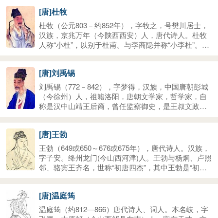
的唐代著名诗人。著有《昌谷集》。李贺是中唐的浪
后葬于家乡沁阳（今河南焦作市沁阳与博爱县交界之
[唐]杜牧
漫主义诗人，与李白、李商隐称为唐代三李。有“‘太白
处）。作品收录为《李义山诗集》。
仙才，长吉鬼才’之说。李贺是继屈原、李白之后，中
杜牧（公元803－约852年），字牧之，号樊川居士，
国文学史上又一位颇享盛誉的浪漫主义诗人。李贺长
汉族，京兆万年（今陕西西安）人，唐代诗人。杜牧
期的抑郁感伤，焦思苦吟的生活方式，元和八年（813
人称“小杜”，以别于杜甫。与李商隐并称“小李杜”。因
年）因病辞去奉礼郎回昌谷，27岁英年早逝。
晚年居长安南樊川别墅，故后世称“杜樊川”，著有《樊
川文集》。
[唐]刘禹锡
刘禹锡（772－842），字梦得，汉族，中国唐朝彭城
（今徐州）人，祖籍洛阳，唐朝文学家，哲学家，自
称是汉中山靖王后裔，曾任监察御史，是王叔文政治
改革集团的一员。唐代中晚期著名诗人，有“诗豪”之
称。他的家庭是一个世代以儒学相传的书香门第。政
[唐]王勃
治上主张革新，是王叔文派政治革新活动的中心人物
之一。后来永贞革新失败被贬为朗州司马（今湖南常
王勃（649或650～676或675年），唐代诗人。汉族，
德）。据湖南常德历史学家、收藏家周新国先生考证
字子安。绛州龙门(今山西河津)人。王勃与杨炯、卢照
刘禹锡被贬为朗州司马其间写了著名的“汉寿城春望”。
邻、骆宾王齐名，世称“初唐四杰”，其中王勃是“初唐
四杰”之首。唐高宗上元三年（676年）八月，自交趾
探望父亲返回时，不幸渡海溺水，惊悸而死。王勃在
[唐]温庭筠
诗歌体裁上擅长五律和五绝，代表作品有《送杜少府
之任蜀州》等；主要文学成就是骈文，无论是数量还
温庭筠（约812—866）唐代诗人、词人。本名岐，字
是质量，堪称一时之最，代表作品有《滕王阁序》