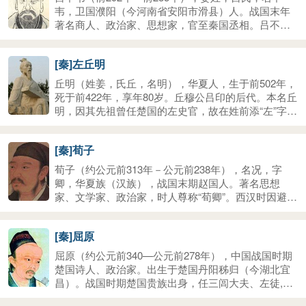
皇帝，后为赵高所忌。秦二世二年（前208年），父子
韦，卫国濮阳（今河南省安阳市滑县）人。战国末年
腰斩于咸阳，夷灭三族 。
著名商人、政治家、思想家，官至秦国丞相。吕不韦
主持编纂《吕氏春秋》（又名《吕览》），有八览、
六论、十二纪共20余万言，汇合了先秦各派学说，“兼
[秦]左丘明
儒墨，合名法”，故史称“杂家”。书成之日，悬于国
门，声称能改动一字者赏千金。此为“一字千金”。后因
丘明（姓姜，氏丘，名明），华夏人，生于前502年，
嫪毐集团叛乱事受牵连，被免除相邦职务，出居河南
死于前422年，享年80岁。丘穆公吕印的后代。本名丘
封地。不久，秦王政复命让其举家迁蜀，吕不韦担心
明，因其先祖曾任楚国的左史官，故在姓前添“左”字，
被诛杀，于是饮鸩自尽。
故称左史官丘明先生，世称“左丘明”，后为鲁国太史
。左氏世为鲁国太史，至丘明则约与孔子（前551-
[秦]荀子
479）同时，而年辈稍晚。他是当时著名史家、学者与
思想家，著有《春秋左氏传》、《国语》等。左丘明
荀子（约公元前313年－公元前238年），名况，字
的最重要贡献在于其所著《春秋左氏传》与《国语》
卿，华夏族（汉族），战国末期赵国人。著名思想
二书。左氏家族世为太史，左丘明又与孔子一起“如
家、文学家、政治家，时人尊称“荀卿”。西汉时因避汉
周，观书于周史”，故熟悉诸国史事，并深刻理解孔子
宣帝刘询讳，因“荀”与“孙”二字古音相通，故又称孙
思想。
卿。曾三次出任齐国稷下学宫的祭酒，后为楚兰陵
[秦]屈原
（位于今山东兰陵县）令。荀子对儒家思想有所发
展，提倡性恶论，其学说常被后人拿来跟孟子的‘性善
屈原（约公元前340—公元前278年），中国战国时期
说’比较，荀子对重新整理儒家典籍也有相当显著的贡
楚国诗人、政治家。出生于楚国丹阳秭归（今湖北宜
献。
昌）。战国时期楚国贵族出身，任三闾大夫、左徒,兼
管内政外交大事。公元前278年秦将白起一举攻破楚国