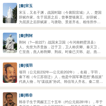
首都郢都。忧国忧民的屈原在长沙附近汩罗江怀石自
[秦]宋玉
杀，端午节据说就是他的忌日。他写下许多不朽诗
篇，成为中国古代浪漫主义诗歌的奠基者，在楚国民
宋玉，又名子渊，战国时鄢（今襄阳宜城）人， 楚国
歌的基础上创造了新的诗歌体裁楚辞。他创造的“楚辞”
辞赋作家。生于屈原之后，曾事楚顷襄王。好辞赋，
文体在中国文学史上独树一帜，与《诗经》并称“风骚”
为屈原之后辞赋家，与唐勒、景差齐名。相传所作辞
二体，对后世诗歌创作产生积极影响。
赋甚多，《汉书·卷三十·艺文志第十》录有赋16篇，今
多亡佚。流传作品有《九辨》、《风赋》、《高唐
[秦]荆轲
赋》、《登徒子好色赋》等，但后3篇有人怀疑不是他
所作。所谓“下里巴人”、“阳春白雪”、“曲高和寡”的典
荆轲（?—前227）战国末卫国（今河南鹤壁淇县）
故皆他而来。
人。先世为齐贵族，迁于卫，卫人称庆卿。秦灭卫，
亡至燕，燕人称荆卿、荆叔。时秦已灭韩、赵。燕太
子丹谋刺秦王政，结交荆轲之友田光，因田光之荐，
乃尊荆轲为上卿。燕王喜二十八年，以秦亡将樊于期
[秦]项羽
首级和内夹匕首之督亢地图出使秦国，欲乘机行刺。
向秦王政献图时，秦王政展图，图穷而匕首见。行刺
项羽（公元前232年—公元前202年），名籍，字羽，
未成，被杀。
秦下相（今江苏宿迁）人，他是中国军事思想“勇战派”
代表人物，与“谋战派”孙武、韩信等人齐名。秦二世元
年（前209年）从叔父项梁在吴中（今江苏苏州）起
义，项梁阵亡后他率军渡河救赵王歇，巨鹿之战摧毁
[秦]韩非
章邯的秦军主力。秦亡后称西楚霸王。后与刘邦争夺
天下，进行了四年的楚汉战争，公元前202年兵败垓下
韩非子生于周赧王三十五年（约公元前281年），卒于
（今安徽灵壁南），突围至乌江（今安徽和县长江段