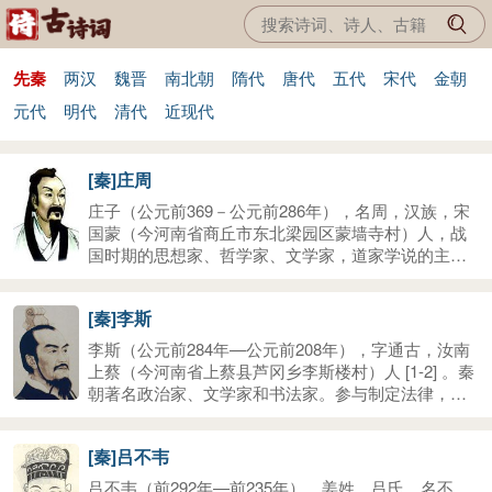
先秦
两汉
魏晋
南北朝
隋代
唐代
五代
宋代
金朝
元代
明代
清代
近现代
[秦]庄周
庄子（公元前369－公元前286年），名周，汉族，宋
国蒙（今河南省商丘市东北梁园区蒙墙寺村）人，战
国时期的思想家、哲学家、文学家，道家学说的主要
创始人之一。庄子祖上系出楚国公族，后因吴起变法
楚国发生内乱，先人避夷宗之罪迁至宋国蒙地。庄子
[秦]李斯
生平只做过地方漆园吏，因崇尚自由而不应同宗楚威
王之聘。老子思想的继承和发展者。后世将他与老子
李斯（公元前284年—公元前208年），字通古，汝南
并称为“老庄”。他们的哲学思想体系，被思想学术界尊
上蔡（今河南省上蔡县芦冈乡李斯楼村）人 [1-2] 。秦
为“老庄哲学”。代表作品为《庄子》以及名篇有《逍遥
朝著名政治家、文学家和书法家。参与制定法律，统
游》、《齐物论》等。
一车轨、文字、度量衡制度。李斯的政治主张的实
施，对中国和世界产生了深远的影响，奠定了中国两
[秦]吕不韦
千多年封建专制的基本格局。秦始皇死后，勾结内官
赵高伪造遗诏，迫令公子扶苏自杀，拥立胡亥为二世
吕不韦（前292年—前235年），姜姓，吕氏，名不