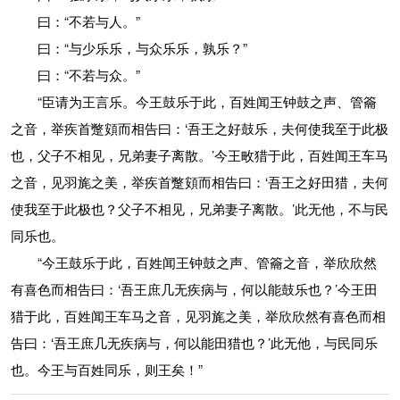
曰：“不若与人。”
曰：“与少乐乐，与众乐乐，孰乐？”
曰：“不若与众。”
“臣请为王言乐。今王鼓乐于此，百姓闻王钟鼓之声、管籥
之音，举疾首蹩頞而相告曰：‘吾王之好鼓乐，夫何使我至于此极
也，父子不相见，兄弟妻子离散。’今王畋猎于此，百姓闻王车马
之音，见羽旄之美，举疾首蹩頞而相告曰：‘吾王之好田猎，夫何
使我至于此极也？父子不相见，兄弟妻子离散。’此无他，不与民
同乐也。
“今王鼓乐于此，百姓闻王钟鼓之声、管籥之音，举欣欣然
有喜色而相告曰：‘吾王庶几无疾病与，何以能鼓乐也？’今王田
猎于此，百姓闻王车马之音，见羽旄之美，举欣欣然有喜色而相
告曰：‘吾王庶几无疾病与，何以能田猎也？’此无他，与民同乐
也。今王与百姓同乐，则王矣！”