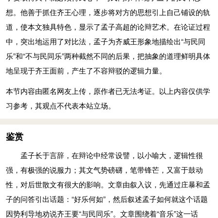
齐王说：“能让我知道是什么道理吗？”
人（多数人）一起欣赏音乐也快乐，哪个更快乐？”
想。他善于抓住齐王心理，逐步将对方的思想引上自己铺设的轨
曰：“独乐
(yuè )
乐
(lè)
，与人乐乐，孰乐？”
齐王说：“不如与他人（多数人）一起欣赏音乐更快乐。”
道，使本文独具特色，显示了孟子高超的论辩艺术。在论证过程
孟子说：“独自一人（少数人一起）欣赏音乐快乐，与和他
孟子说：“假如大王在奏乐，百姓们听到大王鸣钟击鼓、吹
中，突出地运用了对比法，孟子为齐威王形象地描绘出“与民同
人（多数人）一起欣赏音乐也快乐，哪个更快乐？”
萧奏笛的音声，都眉开眼笑地相互告诉说：‘我们大王大概没有疾
乐”和“不与民同乐”两种截然不同的后果，把抽象的道理鲜明具体
独乐乐：独自一人欣赏音乐快乐。前一个“乐”欣赏音乐 名词
病吧，要不怎么能奏乐呢？’假如大王在围猎，百姓们听到大王车
地呈现于齐王面前，产生了不容辩驳的逻辑力量。
后一个快乐作动词用，以下几句类似的句子同。
马的喧嚣，见到华丽的旗帜，都眉开眼笑地相互告诉说：‘我们大
曰：“不若与人。”
本节内容由匿名网友上传，原作者已无法考证。以上内容仅供学
王大概没有疾病吧，要不怎么能围猎呢？’这没有别的原因，是由
齐王说：“不如与他人（多数人）一起欣赏音乐更快乐。”
习参考，其观点不代表本站立场。
于和民众一起娱乐的缘故。
曰：“与少乐乐，与众乐乐，孰乐？”
（“请让我给大王讲讲什么是真正的快乐吧！假如大王在奏
孟子说：“少数人一起欣赏音乐快乐，多数人一起欣赏音乐
鉴赏
乐，百姓们听到大王鸣钟击鼓、吹箫奏笛的音声，都愁眉苦脸地
也快乐，哪个更快乐？”
相互诉苦说：‘我们大王喜好音乐，为什么要使我们这般穷困呢？
孟子长于言辞，在辩论中经常设譬，以小喻大，逻辑性很
曰：“不若与众。”
父亲和儿子不能相见，兄弟和妻儿分离流散。’假如大王在围猎，
强，有极强的说服力；其文气势磅礴，笔带锋芒，又富于鼓动
齐王说：“不如与多数人一起欣赏音乐更快乐。”
百姓们听到大王车马的喧嚣，见到华丽的仪仗，都愁眉苦脸地相
性，对后世散文有很大的影响。文章由叙入议，先通过庄暴和孟
“臣请为王言乐。今王鼓乐于此，百姓闻王钟鼓之声、管籥
互诉苦说：‘我们大王喜好围猎，为什么要使我们这般穷困呢，父
子的问答引出话题：“好乐何如”，然后叙述孟子如何就这个话题
(yuè)
之音，举疾首蹩
(cù)
頞
(è)
而相告曰：‘吾王之好鼓乐，夫何
亲和儿子不能相见，兄弟和妻儿分离流散。’这没有别的原因，是
因势利导地劝说齐王要“与民同乐”。文章围绕着“音乐”这一话