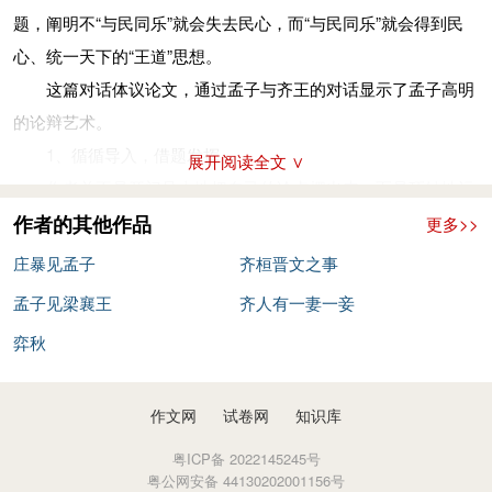
使我至于此极也，父子不相见，兄弟妻子离散。’今王畋
(tián)
猎
由于不和民众一起娱乐的缘故。）
题，阐明不“与民同乐”就会失去民心，而“与民同乐”就会得到民
于此，百姓闻王车马之音，见羽旄
(máo)
之美，举疾首蹩頞而相
“ 假如大王能和百姓们同乐，那就可以成就王业，统一天
心、统一天下的“王道”思想。
告曰：‘吾王之好田猎，夫何使我至于此极也？父子不相见，兄弟
下。”
这篇对话体议论文，通过孟子与齐王的对话显示了孟子高明
妻子离散。’此无他，不与民同乐也。
注释
的论辩艺术。
（“请让我给大王讲讲什么是真正的快乐吧！假如大王在奏
庄暴：人名，即下文提到的的庄子。
1、循循导入，借题发挥。
展开阅读全文 ∨
乐，百姓们听到大王鸣钟击鼓、吹箫奏笛的音声，都愁眉苦脸地
见(xiàn)于王：被齐王召见或朝见齐王。
作者并不是开门见山地把自己的论点摆出来，而是巧妙地运
相互诉苦说：‘我们大王喜好音乐，为什么要使我们这般穷困呢？
乐（yuè）：《说文》：“五声八音总名。”《易》曰：“雷出地奋
用对话的方式，在谈话中自然地转换话题，借题发挥，从齐王好
作者的其他作品
更多>>
父亲和儿子不能相见，兄弟和妻儿分离流散。’假如大王在围猎，
豫，先王以作乐崇德。”《礼记·乐记》：“先王之
乐切入，归结到与民同乐的主旨上。在与庄暴的谈话中，孟子只
庄暴见孟子
齐桓晋文之事
百姓们听到大王车马的喧嚣，见到华丽的仪仗，都愁眉苦脸地相
所以饰喜也”“天地之和”“德之华也”。可见，古代的乐是为了身心
有一句话“王之好乐甚，则齐国其庶几乎”，点出了齐王好乐与齐
互诉苦说：‘我们大王喜好围猎，为什么要使我们这般穷困呢，父
孟子见梁襄王
齐人有一妻一妾
合德而作。音乐是道德感情的心声，也是回归天地万物
国政治的关系这个论题，但未加论述。在与齐王谈话中，孟子又
亲和儿子不能相见，兄弟和妻儿分离流散。’这没有别的原因，是
弈秋
和谐境界的途径。
从好乐切入，巧妙地重提论题，然后与齐王两问两答，从谈话气
由于不和民众一起娱乐的缘故。）
庶几：差不多。朱熹《集注》云：“近辞也，言近于。”，这里指
氛和思想感情上把齐王引导到自己的论题上后，孟子才进入自己
钟鼓之声，管籥之音：这里泛指音乐。管，籥，两种管乐
“差不多治理好了，有希望了”。
作文网
试卷网
知识库
的谈话主题。
器，前者跟笛子相似，后者似是排箫的前身。举：皆、都。疾首
变乎色：改变了脸色。朱熹《集注》云：“变色者，惭其好之不
2、对比和重复。
粤ICP备 2022145245号
蹙頞：形容心里非常怨恨和讨厌。疾首，头痛。蹙頞，皱眉头。
正也。”赵注则说是宣王恼怒庄暴把他“好乐”的事告诉孟，色：脸
粤公网安备 44130202001156号
本文写国君是否与民同乐，人民的不同感受，造成的不同政