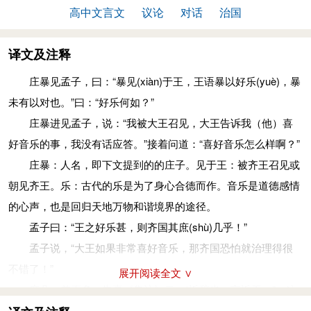
高中文言文
议论
对话
治国
译文及注释
庄暴见孟子，曰：“暴见
(xiàn)
于王，王语暴以好乐
(yuè)
，暴
未有以对也。”曰：“好乐何如？”
庄暴进见孟子，说：“我被大王召见，大王告诉我（他）喜
好音乐的事，我没有话应答。”接着问道：“喜好音乐怎么样啊？”
庄暴：人名，即下文提到的的庄子。见于王：被齐王召见或
朝见齐王。乐：古代的乐是为了身心合德而作。音乐是道德感情
的心声，也是回归天地万物和谐境界的途径。
孟子曰：“王之好乐甚，则齐国其庶
(shù)
几乎！”
孟子说，“大王如果非常喜好音乐，那齐国恐怕就治理得很
不错了！”
展开阅读全文 ∨
庶几：差不多。朱熹《集注》云：“近辞也，言近于。”，这
里指“差不多治理好了，有希望了”。