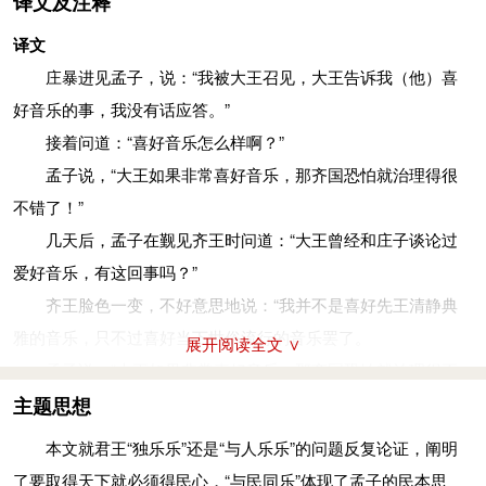
译文及注释
他日，见于王曰：“王尝语庄子以好乐，有诸
(zhū)
？”
译文
几天后，孟子在觐见齐王时问道：“大王曾经和庄子谈论过
庄暴进见孟子，说：“我被大王召见，大王告诉我（他）喜
爱好音乐，有这回事吗？”
好音乐的事，我没有话应答。”
变乎色：改变了脸色。朱熹《集注》云：“变色者，惭其好
接着问道：“喜好音乐怎么样啊？”
之不正也。”赵注则说是宣王恼怒庄暴把他“好乐”的事告诉孟，
孟子说，“大王如果非常喜好音乐，那齐国恐怕就治理得很
色：脸色。直：不过、仅仅。
不错了！”
王变乎色，曰：“寡人非能好先王之乐也，直好世俗之乐
几天后，孟子在觐见齐王时问道：“大王曾经和庄子谈论过
耳。”
爱好音乐，有这回事吗？”
齐王脸色一变，不好意思地说：“我并不是喜好先王清静典
齐王脸色一变，不好意思地说：“我并不是喜好先王清静典
雅的音乐，只不过喜好当下世俗流行的音乐罢了。
雅的音乐，只不过喜好当下世俗流行的音乐罢了。
展开阅读全文 ∨
曰：“王之好乐甚，则齐其庶几乎！今之乐犹古之乐也。”
孟子说，“大王如果非常喜好音乐，那齐国恐怕就治理很不
孟子说，“大王如果非常喜好音乐，那齐国恐怕就治理很不
错了！在这件事上，现在的俗乐与古代的雅乐差不多。”
主题思想
错了！在这件事上，现在的俗乐与古代的雅乐差不多。”
齐王说：“能让我知道是什么道理吗？”
本文就君王“独乐乐”还是“与人乐乐”的问题反复论证，阐明
曰：“可得闻与？”
孟子说：“独自一人（少数人一起）欣赏音乐快乐，与和他
了要取得天下就必须得民心，“与民同乐”体现了孟子的民本思