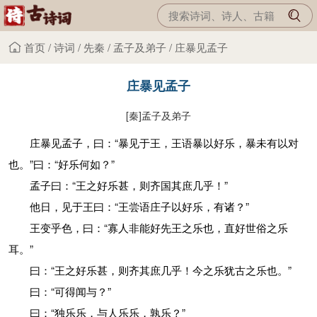
首页
/
诗词
/
先秦
/
孟子及弟子
/
庄暴见孟子
庄暴见孟子
[秦]
孟子及弟子
庄暴见孟子，曰：“暴见于王，王语暴以好乐，暴未有以对
也。”曰：“好乐何如？”
孟子曰：“王之好乐甚，则齐国其庶几乎！”
他日，见于王曰：“王尝语庄子以好乐，有诸？”
王变乎色，曰：“寡人非能好先王之乐也，直好世俗之乐
耳。”
曰：“王之好乐甚，则齐其庶几乎！今之乐犹古之乐也。”
曰：“可得闻与？”
曰：“独乐乐，与人乐乐，孰乐？”