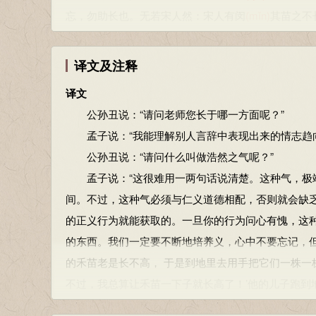
忘，勿助长也。无若宋人然：宋人有闵
(mǐn)
其苗之不
而往视之，苗则槁矣。天下之不助苗长者寡矣。以为
之。”
译文及注释
孟子说：“这很难用一两句话说清楚。这种气，极端
译文
间。不过，这种气必须与仁义道德相配，否则就会缺
公孙丑说：“请问老师您长于哪一方面呢？”
的正义行为就能获取的。一旦你的行为问心有愧，这
孟子说：“我能理解别人言辞中表现出来的情志趋向
的东西。我们一定要不断地培养义，心中不要忘记，
公孙丑说：“请问什么叫做浩然之气呢？”
的禾苗老是长不高， 于是到地里去用手把它们一株一
孟子说：“这很难用一两句话说清楚。这种气，极端
不过，我总算让禾苗一下子就长高了！’他的儿子跑到
间。不过，这种气必须与仁义道德相配，否则就会缺
的。认为养护庄稼没有用处而不去管它们的，是只种
的正义行为就能获取的。一旦你的行为问心有愧，这
但这不仅仅是没有好处的，而且还损伤了禾苗。”
的东西。我们一定要不断地培养义，心中不要忘记，
慊：快，痛快。告子：名不详， 可能曾受教于墨子。
的禾苗老是长不高， 于是到地里去用手把它们一株一
疲倦的样子。其人：指他家里的人。病：疲倦，劳累
不过，我总算让禾苗一下子就长高了！’他的儿子跑到
“何谓知言？”
的。认为养护庄稼没有用处而不去管它们的，是只种
公孙丑问：“怎样才算理解别人言辞中表现出来的情