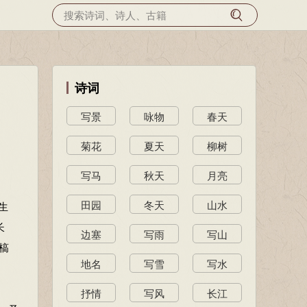
诗词
写景
咏物
春天
菊花
夏天
柳树
写马
秋天
月亮
田园
冬天
山水
生
长
边塞
写雨
写山
槁
地名
写雪
写水
抒情
写风
长江