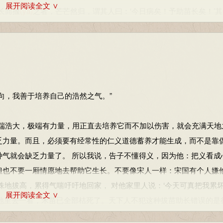
展开阅读全文 ∨
长而揠
(yà)
之者，芒芒然归，谓其人曰：‘今日病矣！予助苗长矣！’
无益而舍之者，不耘苗者也；助之长者，揠苗者也，非徒无益，而又
浩大，极端有力量，用正直去培养它而不加以伤害，就会充满天地
乏力量。而且，必须要有经常性的仁义道德蓄养才能生成，而不是靠
种气就会缺乏力量了。 所以我说，告子不懂得义，因为他：把义看成
，我善于培养自己的浩然之气。”
但也不要一厢情愿地去帮助它生长。不要像宋人一样：宋国有个人嫌
株地拔高，累得气喘吁吁地回家， 对他家里人说：‘今天可真把我累
浩大，极端有力量，用正直去培养它而不加以伤害，就会充满天地
地里去一看，禾苗已全部枯死了。天下人不犯这种拔苗助长错误的是
乏力量。而且，必须要有经常性的仁义道德蓄养才能生成，而不是靠
庄稼不除草的懒汉；一厢情愿地去帮助禾苗生长的人，就是拔禾苗的
种气就会缺乏力量了。 所以我说，告子不懂得义，因为他：把义看成
但也不要一厢情愿地去帮助它生长。不要像宋人一样：宋国有个人嫌
正：止。“而勿正”即”“而勿止”。闵 ：担心，忧愁。揠：拨。芒芒
株地拔高，累得气喘吁吁地回家， 对他家里人说：‘今天可真把我累
。耘，除草。
展开阅读全文 ∨
地里去一看，禾苗已全部枯死了。天下人不犯这种拔苗助长错误的是
庄稼不除草的懒汉；一厢情愿地去帮助禾苗生长的人，就是拔禾苗的
志趋向呢？”