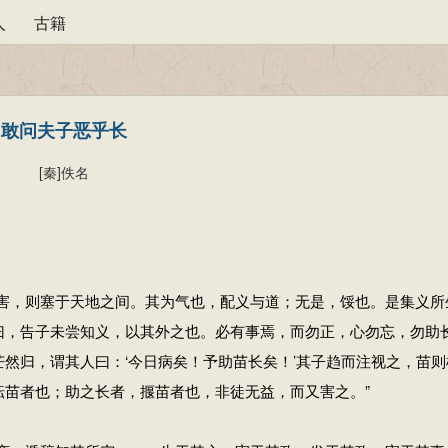
人
古籍
敢问夫子恶乎长
[秦]
佚名
，则塞于天地之间。其为气也，配义与道；无是，馁也。是集义所
曰，告子未尝知义，以其外之也。必有事焉，而勿正，心勿忘，勿助
然归，谓其人曰：‘今日病矣！予助苗长矣！’其子趋而注视之，苗则
耘苗者也；助之长者，揠苗者也，非徒无益，而又害之。”