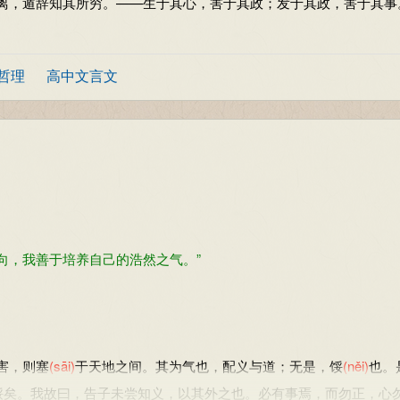
，遁辞知其所穷。——生于其心，害于其政；发于其政，害于其事
哲理
高中文言文
，我善于培养自己的浩然之气。”
害，则塞
(sāi)
于天地之间。其为气也，配义与道；无是，馁
(něi)
也。
馁矣。我故曰，告子未尝知义，以其外之也。必有事焉，而勿正，心