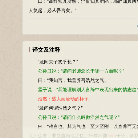
曰：“诐辞知其所蔽，淫辞知其所陷，邪辞知其所离
人复起，必从吾言矣。”
译文及注释
“敢问夫子恶乎长？”
公孙丑说：“请问老师您长于哪一方面呢？”
曰：“我知言，我善养吾浩然之气。”
孟子说：“我能理解别人言辞中表现出来的情志趋向
浩然：盛大而流动的样子。
“敢问何谓浩然之气？”
公孙丑说：“请问什么叫做浩然之气呢？”
曰：“难言也。其为气也，至大至刚，以直养而无
义所生者，非义袭而取之也。行有不慊
(qiè)
于心，则