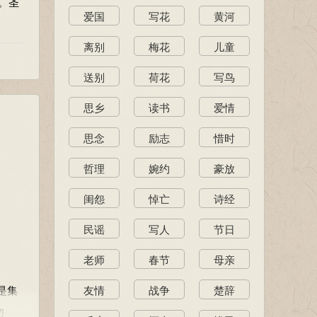
。圣
爱国
写花
黄河
离别
梅花
儿童
送别
荷花
写鸟
思乡
读书
爱情
思念
励志
惜时
哲理
婉约
豪放
闺怨
悼亡
诗经
民谣
写人
节日
老师
春节
母亲
是集
友情
战争
楚辞
勿