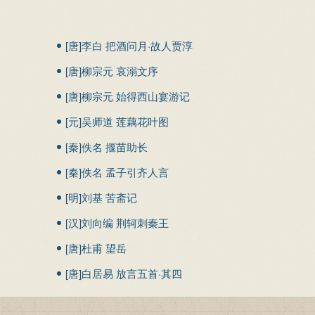
，遁辞知其所穷。——生于其心，害于其政；发于其政，害于其事
志趋向呢？”
[唐]李白 把酒问月·故人贾淳
过激的言论，知道它陷入错误的地方；邪曲的言论，知道它背离正
过激的言论，知道它陷入错误的地方；邪曲的言论，知道它背离正
令予问之
[唐]柳宗元 哀溺文序
产生，必然会对政治造成危害，用于政治，必然会对国家大事造成危
产生，必然会对政治造成危害，用于政治，必然会对国家大事造成危
[唐]柳宗元 始得西山宴游记
[元]吴师道 莲藕花叶图
辞： 躲闪的言辞。
[秦]佚名 揠苗助长
内容仅供学习参考，其观点不代表本站立场。
[秦]佚名 孟子引齐人言
[明]刘基 苦斋记
[汉]刘向编 荆轲刺秦王
[唐]杜甫 望岳
[唐]白居易 放言五首·其四