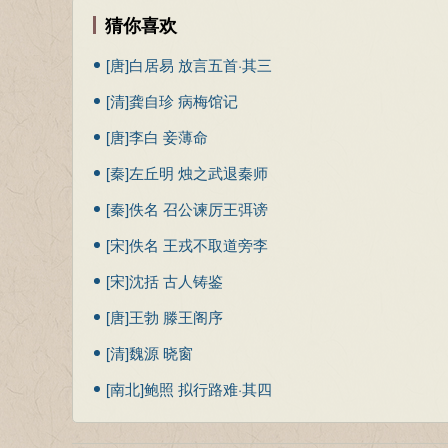
但这不仅仅是没有好处的，而且还损伤了禾苗。”
猜你喜欢
曰：“诐辞知其所蔽，淫辞知其所陷，邪辞知其所离
公孙丑问：“怎样才算理解别人言辞中表现出来的情
人复起，必从吾言矣。”
[唐]白居易 放言五首·其三
孟子回答说：“偏颇的言论，知道它不全面的地方；
孟子回答说：“偏颇的言论，知道它不全面的地方；
[清]龚自珍 病梅馆记
地方；躲闪的言论，知道它理屈辞穷的地方。从心里
地方；躲闪的言论，知道它理屈辞穷的地方。从心里
如果圣人再世，也一定会同意我的话。”
[唐]李白 妾薄命
如果圣人再世，也一定会同意我的话。”
注释
[秦]左丘明 烛之武退秦师
诐辞：偏颇的言辞。淫辞：夸张、过分的言辞。遁
浩然：盛大而流动的样子。
[秦]佚名 召公谏厉王弭谤
本节内容由匿名网友上传，原作者已无法考证。以上
慊：快，痛快。
[宋]佚名 王戎不取道旁李
告子：名不详， 可能曾受教于墨子。
[宋]沈括 古人铸鉴
正：止。“而勿正”即”“而勿止”。
闵 ：担心，忧愁。
[唐]王勃 滕王阁序
揠：拨。
[清]魏源 晓窗
芒芒然：疲倦的样子。
[南北]鲍照 拟行路难·其四
其人：指他家里的人。
病：疲倦，劳累。