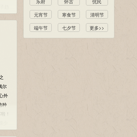
乐府
怀古
忧民
其子趋
元宵节
寒食节
清明节
害
端午节
七夕节
更多>>
之
偶尔
心外
他种
坏啦！
之
很少
偶尔
人，
心外
他种
然：
坏啦！
很少
人，