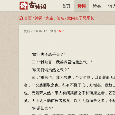
首页
诗词
诗类
诗
首页
/
诗词
/
先秦
/
佚名
/
敢问夫子恶乎长
更新 2026-07-17 浏览
1585
“敢问夫子恶乎长？”
曰：“我知言，我善养吾浩然之气。”
“敢问何谓浩然之气？”
曰：“难言也。其为气也，至大至刚，以直养而无害
者，非义袭而取之也。行有不慊于心，则馁矣。我故
也。无若宋人然：宋人有闵其苗之不长而揠之者，芒芒
矣。天下之不助苗长者寡矣。以为无益而舍之者，不
“何谓知言？”