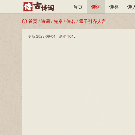
首页
诗词
诗类
诗
首页
/
诗词
/
先秦
/
佚名
/
孟子引齐人言
更新 2023-09-04 浏览
1045