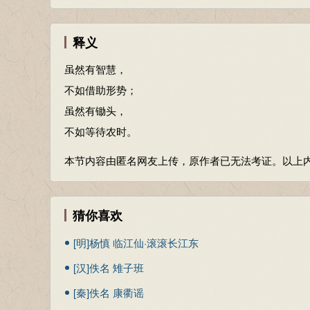
释义
虽然有智慧，
不如借助形势；
虽然有锄头，
不如等待农时。
本节内容由匿名网友上传，原作者已无法考证。以上
猜你喜欢
[明]杨慎 临江仙·滚滚长江东
逝水
[汉]佚名 雉子班
[秦]佚名 康衢谣