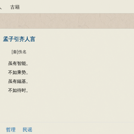
人
古籍
孟子引齐人言
[秦]
佚名
虽有智能。
不如乘势。
虽有鎡基。
不如待时。
哲理
民谣