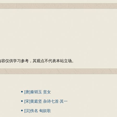
内容仅供学习参考，其观点不代表本站立场。
[唐]秦韬玉 贫女
[宋]黄庭坚 杂诗七首·其一
[汉]佚名 匈奴歌