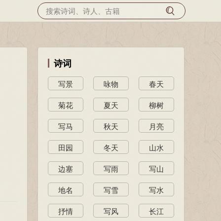
诗词
写景
咏物
春天
菊花
夏天
柳树
写马
秋天
月亮
田园
冬天
山水
边塞
写雨
写山
地名
写雪
写水
抒情
写风
长江