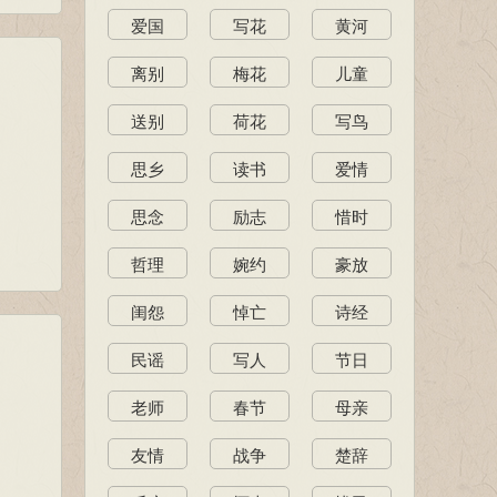
爱国
写花
黄河
离别
梅花
儿童
送别
荷花
写鸟
思乡
读书
爱情
思念
励志
惜时
哲理
婉约
豪放
闺怨
悼亡
诗经
民谣
写人
节日
老师
春节
母亲
友情
战争
楚辞