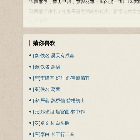
连声催促，警夫早起，莫误公事；男的却一再推脱搪
到再催后作出了令妻子满意的积极反应。首章与次章
面的情节。
第二个镜头：女子祈愿。妻子对丈夫的反应是满意
了愧疚，便半是致歉半是慰解，面对丈夫发出了一连
猜你喜欢
酒好菜；三愿妻主内来夫主外，家庭和睦，白首永相
[秦]佚名 昊天有成命
感。因此，下面紧接着出现一个激情热烈的赠佩表爱
[秦]佚名 羔裘
场面也为之激动，他情不自禁地在旁边感叹道：“琴瑟
好。诗歌具有跳跃性，此篇的章节和诗句间的跳跃性
[唐]李隆基 好时光·宝髻偏宜
句，张尔歧《蒿菴闲话》说：“此诗人凝想点缀之词
宫样
[秦]佚名 葛覃
子。”此解颇具创意，诗境也更饶情致，实为明通之言
[宋]严蕊 鹊桥仙·碧梧初出
第三个镜头：男子赠佩。投之以木瓜，报之以琼琚
[元]郑光祖 蟾宫曲·梦中作
境的逻辑必然。深深感到妻子对自己的“来之”、“顺之”与
[汉]卓文君 白头吟
词申意而长言之。在急管繁弦之中洋溢着恩酣爱畅之
三组叠句，每组叠句易词而申意，把这位猎手对妻子
[唐]李白 长干行二首