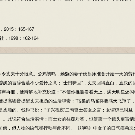
故称杂佩。
5：165-167
998：162-164
，第162-163页
令丈夫十分惬意。公鸡初鸣，勤勉的妻子便起床准备开始一天的劳
，委婉的言辞含蕴不少爱怜之意；“士曰昧旦”，丈夫回得直白，直决的
连声再催，便辩解地补充说道：“不信你推窗看看天上，满天明星还闪
便提高嗓音提醒丈夫担负的生活职责：“宿巢的鸟雀将要满天飞翔了
是柔顺的。钱钟书说：“‘子兴视夜’二句皆士答女之言；女谓鸡已叫旦
册）。此说符合生活实情；而士女的往覆对答，也使第一个镜头更富情
此仿佛，但人物的语气和行动与此不同。《鸡鸣》中女子的口气疾急决