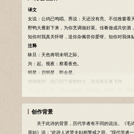
1、《先秦诗鉴赏辞典》.上海辞书出版社，1998年12月版
译文
女说：公鸡已鸣唱。男说：天还没有亮。不信推窗看
野鸭大雁射下来，为你烹调做好菜。佳肴做成共饮酒
知你对我真关怀呀，送你杂佩答你爱呀。知你对我体
注释
昧旦：天色将明未明之际。
兴：起。视夜：察看夜色。
明星：启明星，即金星。
将翱将翔：指已到了破晓时分，宿鸟将出巢飞翔。
弋（yi 义）射：用生丝做绳，系在箭上射鸟。凫：野
言：语助词，下同。加：射中。一说“加豆”，食器。
与：犹为。宜：用适当地方法烹饪。译为烹饪
创作背景
御：用，弹奏。
关于此诗的背景，历代学者有不同的说法。《毛诗序
静好：和睦安好。
原始》说：“此诗人述贤夫妇相警戒之辞。”现代学者