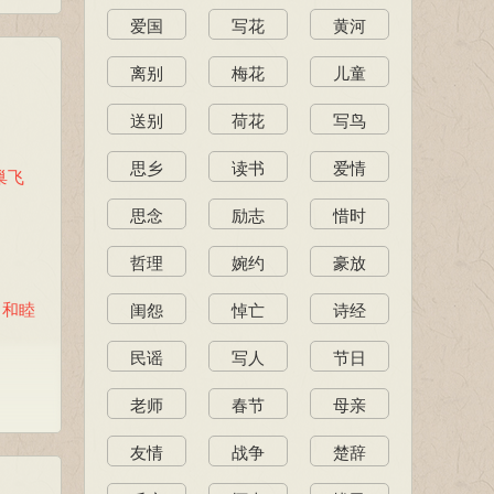
爱国
写花
黄河
离别
梅花
儿童
送别
荷花
写鸟
思乡
读书
爱情
巢飞
思念
励志
惜时
哲理
婉约
豪放
：和睦
闺怨
悼亡
诗经
民谣
写人
节日
老师
春节
母亲
。
爱恋。
友情
战争
楚辞