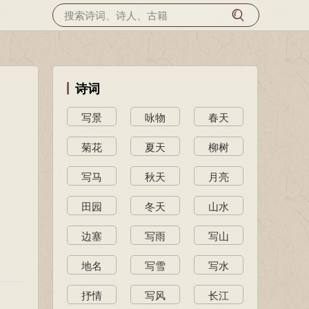
诗词
写景
咏物
春天
菊花
夏天
柳树
写马
秋天
月亮
田园
冬天
山水
边塞
写雨
写山
地名
写雪
写水
抒情
写风
长江