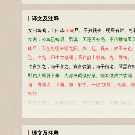
译文及注释
女曰鸡鸣，士曰昧
(mèi)
旦。子兴视夜，明星有烂。将
女说：公鸡已鸣唱。男说：天还没有亮。不信推窗看
昧旦：天色将明未明之际。兴：起。视夜：察看夜色
翔。弋凫：用生丝做绳，系在箭上射鸟。凫：野鸭。
弋言加之，与子宜之。宜言饮酒，与子偕老。琴瑟在
野鸭大雁射下来，为你烹调做好菜。佳肴做成共饮酒
言：语助词，下同。加：射中。一说“加豆”，食器。
安好。
知子之来之，杂佩以赠之。知子之顺之，杂佩以问之
知你对我真关怀呀，送你杂佩答你爱呀。知你对我体
来：借为“赉”，慰劳。杂佩：古人佩饰，上系珠、玉
译文及注释
参考资料：