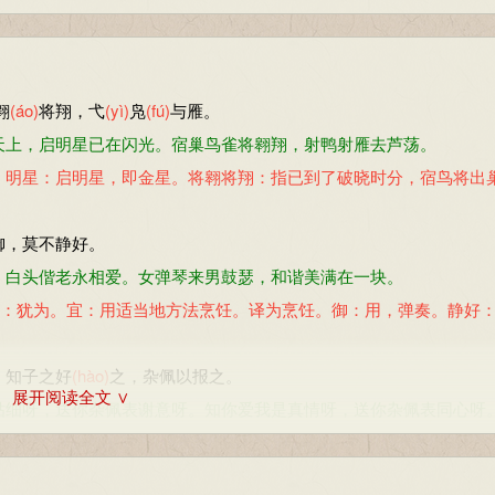
翱
(áo)
将翔，弋
(yì)
凫
(fú)
与雁。
天上，启明星已在闪光。宿巢鸟雀将翱翔，射鸭射雁去芦荡。
。明星：启明星，即金星。将翱将翔：指已到了破晓时分，宿鸟将出
御，莫不静好。
，白头偕老永相爱。女弹琴来男鼓瑟，和谐美满在一块。
与：犹为。宜：用适当地方法烹饪。译为烹饪。御：用，弹奏。静好
。知子之好
(hào)
之，杂佩以报之。
展开阅读全文 ∨
贴细呀，送你杂佩表谢意呀。知你爱我是真情呀，送你杂佩表同心呀
等，质料和形状不一，故称杂佩。顺：柔顺。问：慰问，问候。好：