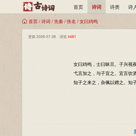
首页
诗词
诗类
诗
首页
/
诗词
/
先秦
/
佚名
/
女曰鸡鸣
更新 2026-07-28 浏览
4481
女曰鸡鸣，士曰昧旦。子兴视
弋言加之，与子宜之。宜言饮
知子之来之，杂佩以赠之。知