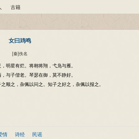
人
古籍
女曰鸡鸣
[秦]
佚名
夜，明星有烂。将翱将翔，弋凫与雁。
酒，与子偕老。琴瑟在御，莫不静好。
子之顺之，杂佩以问之。知子之好之，杂佩以报之。
爱情
诗经
民谣