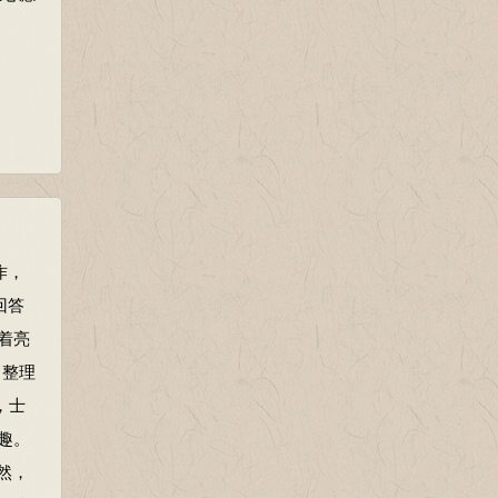
作，
回答
着亮
，整理
，士
趣。
然，