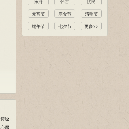
乐府
怀古
忧民
元宵节
寒食节
清明节
端午节
七夕节
更多>>
。
《诗经
生心愿