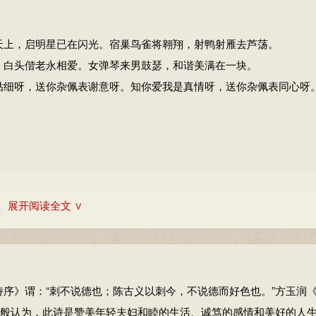
，第162-163页
天上，启明星已在闪光。宿巢鸟雀将翱翔，射鸭射雁去芦荡。
，白头偕老永相爱。女弹琴来男鼓瑟，和谐美满在一块。
贴细呀，送你杂佩表谢意呀。知你爱我是真情呀，送你杂佩表同心呀
展开阅读全文 ∨
鸭。
》谓：“刺不说德也；陈古义以刺今，不说德而好色也。”方玉润
一般认为，此诗是赞美年轻夫妇和睦的生活、诚笃的感情和美好的人