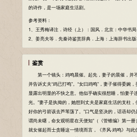
来：借为“赉”，慰劳。
的诗作，是一场家庭生活剧。
杂佩：古人佩饰，上系珠、玉等，质料和形状不一，
顺：柔顺。
参考资料：
问：慰问，问候。
1、王秀梅译注．诗经（上）：国风．北京：中华书局，201
好（hào耗）：爱恋。
2、姜亮夫等．先秦诗鉴赏辞典．上海：上海辞书出版社，1
参考资料：
1、《先秦诗鉴赏辞典》.上海辞书出版社，1998年12月版
鉴赏
第一个镜头：鸡鸣晨催。起先，妻子的晨催，并不
并告诉丈夫“鸡已打鸣”。“女曰鸡鸣”，妻子催得委婉
显露出明显的不快之意。他似乎确实很想睡，怕妻子
光。”妻子是执拗的，她想到丈夫是家庭生活的支柱，
好你的弓箭该去芦苇荡了。”口气是坚决的，话语却仍
谓尚未曙，命女观明星在天便知”（《管锥编》第一
就女催起而士贪睡这一情境而言，《齐风·鸡鸣》与