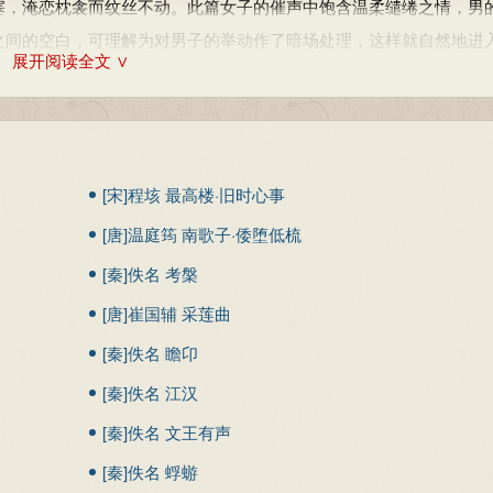
塞，淹恋枕衾而纹丝不动。此篇女子的催声中饱含温柔缱绻之情，男
之间的空白，可理解为对男子的举动作了暗场处理，这样就自然地进
展开阅读全文 ∨
的，而当他整好装束，迎着晨光出门打猎时，她反而对自己的性急
串的祈愿：一愿丈夫打猎箭箭能射中野鸭大雁；二愿日常生活天天能
爱。丈夫能有如此勤勉贤惠、体贴温情的妻子，不能不充满幸福感和
[宋]程垓 最高楼·旧时心事
的场面，就在情理之中而不得不然的了。其实，诗人唱到这个琴瑟和
[唐]温庭筠 南歌子·倭堕低梳
在御，莫不静好。”恰似女的弹琴，男的鼓瑟，夫妇和美谐调，生活
更大。因而也给接受者留下了更为广宽的想像再创造的空间。关于这
髻
[秦]佚名 考槃
，若作女子口中语，觉少味，盖诗人一面叙述，一面点缀，大类后世弦
[唐]崔国辅 采莲曲
。
[秦]佚名 瞻卬
。丈夫这一赠佩表爱的热烈举动，既出于诗人的艺术想像，也是诗
[秦]佚名 江汉
“好之”，便解下杂佩“赠之”、“问之”与“报之”。一唱之不足而三叹之
[秦]佚名 文王有声
情。至此，这幕情意融融的生活小剧也达到了艺术的高潮。末章六句
粗犷热烈的感情表现得淋漓酣畅。
[秦]佚名 蜉蝣