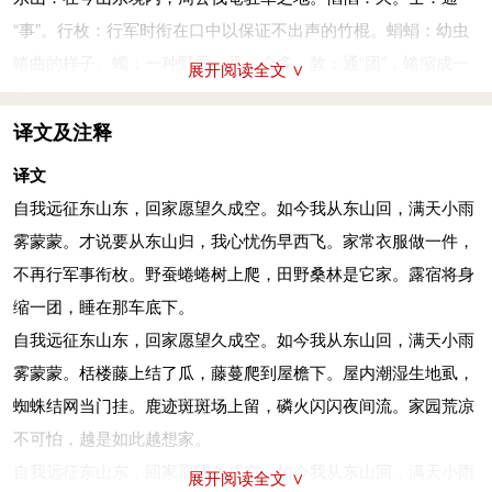
“事”。行枚：行军时衔在口中以保证不出声的竹棍。蜎蜎：幼虫
蜷曲的样子。蠋：一种野蚕。烝：众多。敦：通“团”，蜷缩成一
展开阅读全文 ∨
团。
我徂东山，慆慆不归。我来自东，零雨其濛。果臝
(luǒ)
之实，亦
译文及注释
施
(yì)
于宇。伊威在室，蠨
(xiāo)
蛸
(shāo)
在户。町
(tǐng)
畽
(tuǎn)
译文
鹿场，熠
(yì)
燿宵行。不可畏也，伊可怀也。
自我远征东山东，回家愿望久成空。如今我从东山回，满天小雨
自我远征东山东，回家愿望久成空。如今我从东山回，满天小雨
雾蒙蒙。才说要从东山归，我心忧伤早西飞。家常衣服做一件，
雾蒙蒙。栝楼藤上结了瓜，藤蔓爬到屋檐下。屋内潮湿生地虱，
不再行军事衔枚。野蚕蜷蜷树上爬，田野桑林是它家。露宿将身
蜘蛛结网当门挂。鹿迹斑斑场上留，萤火虫闪闪夜间流。家园荒
缩一团，睡在那车底下。
凉不可怕，越是如此越想家。
自我远征东山东，回家愿望久成空。如今我从东山回，满天小雨
果臝：葫芦科植物，一名栝楼。臝，裸的异体字。施：蔓延。伊
雾蒙蒙。栝楼藤上结了瓜，藤蔓爬到屋檐下。屋内潮湿生地虱，
威：一种小虫，俗称土虱。蟏蛸：一种蜘蛛。町畽：兽迹。熠
蜘蛛结网当门挂。鹿迹斑斑场上留，磷火闪闪夜间流。家园荒凉
燿：光明的样子。宵行：萤火中。
不可怕，越是如此越想家。
我徂东山，慆慆不归。我来自东，零雨其濛。鹳
(guàn)
鸣于垤
自我远征东山东，回家愿望久成空。如今我从东山回，满天小雨
展开阅读全文 ∨
(dié)
，妇叹于室。洒扫穹窒，我征聿
(yù)
至。有敦
(tuán)
瓜苦