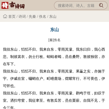
首页
/
诗词
/
先秦
/
佚名
/
东山
东山
[秦]
佚名
我徂东山，慆慆不归。我来自东，零雨其濛。我东曰归，我心西
悲。制彼裳衣，勿士行枚。蜎蜎者蠋，烝在桑野。敦彼独宿，亦
在车下。
我徂东山，慆慆不归。我来自东，零雨其濛。果臝之实，亦施于
宇。伊威在室，蠨蛸在户。町畽鹿场，熠耀宵行。不可畏也，伊
可怀也。
我徂东山，慆慆不归。我来自东，零雨其濛。鹳鸣于垤，妇叹于
室。洒扫穹窒，我征聿至。有敦瓜苦，烝在栗薪。自我不见，于
今三年。