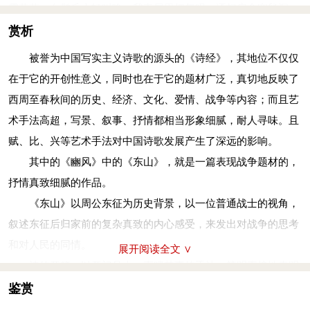
雾蒙蒙。白鹳丘上轻叫唤，我妻屋里把气叹。洒扫房舍塞鼠洞，
(hù)
，烝在栗薪
(xīn)
。自我不见，于今三年。
盼我早早回家转。团团葫芦剖两半，撂上柴堆没人管。旧物置闲
赏析
自我远征东山东，回家愿望久成空。如今我从东山回，满天小雨
我不见，算来到今已多年。
被誉为中国写实主义诗歌的源头的《诗经》，其地位不仅仅
雾蒙蒙。白鹳丘上轻叫唤，我妻屋里把气叹。洒扫房舍塞鼠洞，
自我远征东山东，回家愿望久成空。如今我从东山回，满天小雨
在于它的开创性意义，同时也在于它的题材广泛，真切地反映了
盼我早早回家转。团团葫芦剖两半，撂上柴堆没人管。旧物置闲
雾蒙蒙。当年黄莺正飞翔，黄莺毛羽有辉光。那人过门做新娘，
西周至春秋间的历史、经济、文化、爱情、战争等内容；而且艺
我不见，算来到今已多年。
迎亲骏马白透黄。娘为女儿结佩巾，婚仪繁缛多过场。新婚甭提
术手法高超，写景、叙事、抒情都相当形象细腻，耐人寻味。且
垤：小土丘。聿：语气助词，有将要的意思。瓜苦：犹言瓜瓠，
有多美，重逢又该美成什么样！
赋、比、兴等艺术手法对中国诗歌发展产生了深远的影响。
瓠瓜，一种葫芦。古俗在婚礼上剖瓠瓜成两张瓢，夫妇各执一瓢
注释
其中的《豳风》中的《东山》，就是一篇表现战争题材的，
盛酒漱口。栗薪：犹言蓼薪，束薪。
东山：在今山东境内，周公伐奄驻军之地。
抒情真致细腻的作品。
我徂东山，慆慆不归。我来自东，零雨其濛。仓庚于飞，熠燿其
慆（tāo）慆：久。
《东山》以周公东征为历史背景，以一位普通战士的视角，
羽。之子于归，皇驳其马。亲结其缡，九十其仪。其新孔嘉，其
士：通“事”。行枚：行军时衔在口中以保证不出声的竹棍。
叙述东征后归家前的复杂真致的内心感受，来发出对战争的思考
旧如之何？(熠燿 一作：熠耀)
蜎（yuān）蜎：幼虫蜷曲的样子。蠋（zhú）：一种野蚕。
和对人民的同情。
自我远征东山东，回家愿望久成空。如今我从东山回，满天小雨
展开阅读全文 ∨
烝：众多。
诗的开篇，以开门见山，直赋其事的手法，简明直接地表明
雾蒙蒙。当年黄莺正飞翔，黄莺毛羽有辉光。那人过门做新娘，
敦：蜷缩成一团。
故事的背景和缘由。“慆慆不归”，既是对离家久战的直接表述，
鉴赏
迎亲骏马白透黄。娘为女儿结佩巾，婚仪繁缛多过场。新婚甭提
果臝（luǒ）：葫芦科植物，一名栝楼。臝，裸的异体字。
也是离人思乡的间接流露。“我来自东，零雨其蒙”，在敍事之