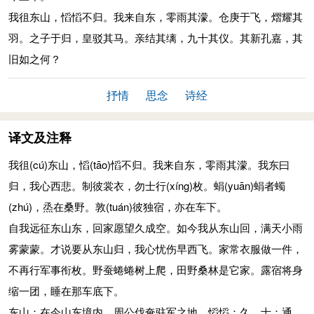
我徂东山，慆慆不归。我来自东，零雨其濛。仓庚于飞，熠耀其
羽。之子于归，皇驳其马。亲结其缡，九十其仪。其新孔嘉，其
旧如之何？
抒情
思念
诗经
译文及注释
我徂
(cú)
东山，慆
(tāo)
慆不归。我来自东，零雨其濛。我东曰
归，我心西悲。制彼裳衣，勿士行
(xíng)
枚。蜎
(yuān)
蜎者蠋
(zhú)
，烝在桑野。敦
(tuán)
彼独宿，亦在车下。
自我远征东山东，回家愿望久成空。如今我从东山回，满天小雨
雾蒙蒙。才说要从东山归，我心忧伤早西飞。家常衣服做一件，
不再行军事衔枚。野蚕蜷蜷树上爬，田野桑林是它家。露宿将身
缩一团，睡在那车底下。
东山：在今山东境内，周公伐奄驻军之地。慆慆：久。士：通