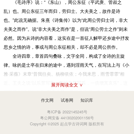
有多美，重逢又该美成什么样！
《毛诗序》说：“《东山），周公东征（平武庚、管叔之
施（yì）：蔓延。
中，插入景物描写，这是这首诗的一个创举。这种情景交融的写
仓庚：黄莺的别称。皇驳：马毛淡黄的叫皇，淡红的叫驳。亲：
乱）也。周公东征三年而归，劳归士。大夫美之，故作是诗
伊威：一种小虫，俗称土虱。
作手法，为后世文人所祖并发扬光大。“零雨其蒙”，既点出了当
此指女方的母亲。结缡：将佩巾结在带子上，古代婚仪。九十：
也。”此说无确据。朱熹《诗集传》以为“此周公劳归士词，非大
蟏蛸（xiāo shāo）：一种蜘蛛。
时的天气，属细节描写。使人更能如临其境，感受故事，又为全
言其多。
夫美之而作”。说“非大夫美之而作”是，但说“周公劳士之作”则未
町疃（tuǎn）：兽迹。
诗定下一个凄美感人的基调。更能够表现主人公的心理活动。接
必然。因为从诗的内容看，这实在是一首征人解甲还乡途中抒发
本节内容由匿名网友上传，原作者已无法考证。以上内容仅供学
熠耀：光明的样子。宵行：萤火虫。
著直抒胸臆“我心西悲”。为什麼思乡的愁絮会在此刻表现得如此
思乡之情的诗，事或与周公东征相关，却不必是周公所作。
习参考，其观点不代表本站立场。
垤（dié）：小土丘。
强烈呢？因为作为一名拼杀疆场的军人，每天是过著“晓战随金
全诗四章，章首四句叠咏，文字全同，构成了全诗的主旋
聿：语气助词，有将要的意思。
鼓，霄眠抱玉鞍”的生活，无时无刻不为性命担忧时，思乡情绪
律。咏的是士卒在归来的途中，遇到淫雨天气，在写法上与《小
瓜苦：犹言瓜瓠，瓠瓜，一种葫芦。古俗在婚礼上剖瓠瓜成两张
会被时刻绷紧的神经暂时压制。但到了战争结束，归家指日可待
雅·采薇》末章“昔我往矣。杨柳依依；今我来思，雨雪霏霏”相
瓢，夫妇各执一瓢盛酒漱口。
时，思乡之情就会一涌而起，萦绕心头，挥之不去。
近。王夫之说“以乐景写哀，复以哀景写乐，一倍增其哀乐”，这
栗薪：犹言蓼薪，束薪。
展开阅读全文 ∨
“制彼衣裳，勿士行枚”，战士能够结束战争生活，都赶紧解
里既是“以哀景写乐”，又不全是。盖行者思家，在雨雪纷飞之际
仓庚：黄莺的别称。
开军装，匆匆穿上平时的衣裳。通过这样一个细节描写，战士喜
作文网
试卷网
知识库
会倍感凄迷，所以这几句也是情景交融，为每章后面几句的叙事
皇驳：马毛淡黄的叫皇，淡红的叫驳。
形於色、昐望早日和平的情绪，表达得淋漓尽致。同时，以“行
准备了一个颇富感染力的背景。
亲：此指女方的母亲。结缡：将佩巾结在带子上，古代婚仪。
粤ICP备 2022145245号
枚”这样典型的行为，代指军旅生活，是用了一种借代的写作手
粤公网安备 44130202001156号
每章的后四句，则是叙事性内容；大抵可分为前后两部分。
九十：言其多。
法。《诗经》的艺术手法之成就可见一斑。
Copyright ©2025 起点学古诗词网 版权所有
前两章写主人公还乡途中的悲喜交集，喜胜于悲的心情。诗
本节内容由匿名网友上传，原作者已无法考证。以上内容仅供学
下面就是主人公对三年军旅生活的回忆。首先用“比、兴”的