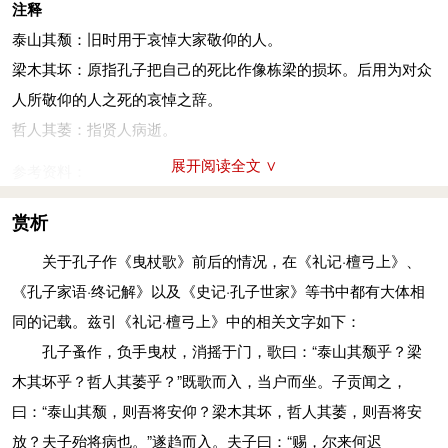
注释
泰山其颓：旧时用于哀悼大家敬仰的人。
梁木其坏：原指孔子把自己的死比作像栋梁的损坏。后用为对众
人所敬仰的人之死的哀悼之辞。
哲人其萎：指贤人病逝。
展开阅读全文 ∨
参考资料：
1、古诗词网经典传承志愿小组．白马非马译注
赏析
关于孔子作《曳杖歌》前后的情况，在《礼记·檀弓上》、
《孔子家语·终记解》以及《史记·孔子世家》等书中都有大体相
同的记载。兹引《礼记·檀弓上》中的相关文字如下：
孔子蚤作，负手曳杖，消摇于门，歌曰：“泰山其颓乎？梁
木其坏乎？哲人其萎乎？”既歌而入，当户而坐。子贡闻之，
曰：“泰山其颓，则吾将安仰？梁木其坏，哲人其萎，则吾将安
放？夫子殆将病也。”遂趋而入。夫子曰：“赐，尔来何迟