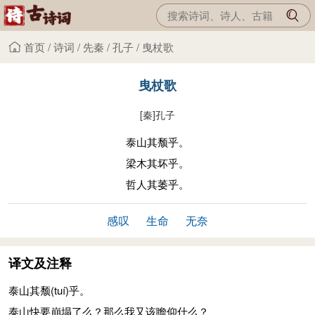
首页
/
诗词
/
先秦
/
孔子
/
曳杖歌
曳杖歌
[秦]
孔子
泰山其颓乎。
梁木其坏乎。
哲人其萎乎。
感叹
生命
无奈
译文及注释
泰山其颓
(tuí)
乎。
泰山快要崩塌了么？那么我又该瞻仰什么？