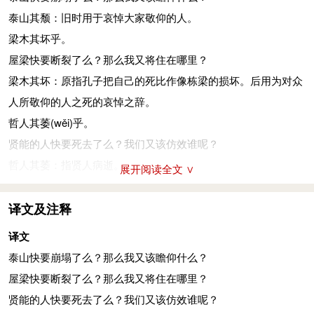
泰山其颓：旧时用于哀悼大家敬仰的人。
梁木其坏乎。
屋梁快要断裂了么？那么我又将住在哪里？
梁木其坏：原指孔子把自己的死比作像栋梁的损坏。后用为对众
人所敬仰的人之死的哀悼之辞。
哲人其萎
(wěi)
乎。
贤能的人快要死去了么？我们又该仿效谁呢？
哲人其萎：指贤人病逝。
展开阅读全文 ∨
参考资料：
译文及注释
1、古诗词网经典传承志愿小组．白马非马译注
译文
泰山快要崩塌了么？那么我又该瞻仰什么？
屋梁快要断裂了么？那么我又将住在哪里？
贤能的人快要死去了么？我们又该仿效谁呢？