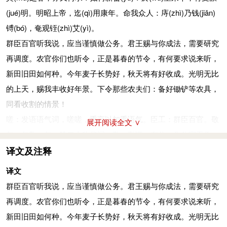
(jué)
明。明昭上帝，迄
(qì)
用康年。命我众人：庤
(zhì)
乃钱
(jiǎn)
镈
(bó)
，奄观铚
(zhì)
艾
(yì)
。
群臣百官听我说，应当谨慎做公务。君王赐与你成法，需要研究
再调度。农官你们也听令，正是暮春的节令，有何要求说来听，
新田旧田如何种。今年麦子长势好，秋天将有好收成。光明无比
的上天，赐我丰收好年景。下令那些农夫们：备好锄铲等农具，
同看收割的情景！
嗟：发语语气词，嗟嗟，重言以加重语气。臣工：群臣百官。敬
展开阅读全文 ∨
尔：尔敬。尔，第二人称代词；敬，勤谨。在公：为公家工作。
厘：通“赉（lài）”，赐。成：指成法。咨：询问、商量。茹：调
译文及注释
度。保介：田官。介者界之省，保介者，保护田界之人。一说为
译文
农官之副，一说为披甲卫士。莫：古“暮”字，莫之春即暮春，是
群臣百官听我说，应当谨慎做公务。君王赐与你成法，需要研究
麦将成熟之时。又：有。求：需求。新畲：耕种二年的田叫新，
再调度。农官你们也听令，正是暮春的节令，有何要求说来听，
耕种三年的田叫畲。於：叹词，相当于“啊”。皇：美盛。来牟：
新田旧田如何种。今年麦子长势好，秋天将有好收成。光明无比
麦子。厥明：厥，其，指代将熟之麦；明，成，刘瑾《诗传通