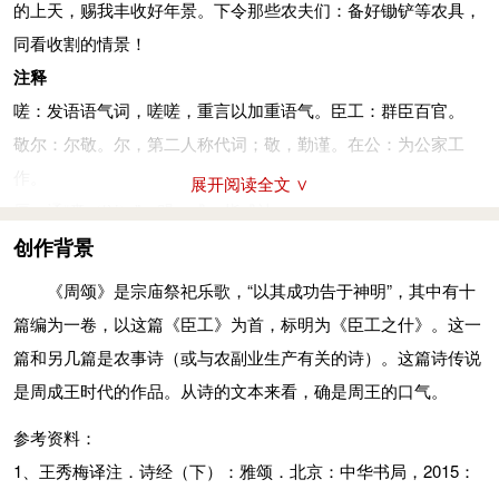
的上天，赐我丰收好年景。下令那些农夫们：备好锄铲等农具，
释》：“古以年丰谷熟为成。”明昭：明明，谓明智而洞察。迄
同看收割的情景！
用：终于。康年：丰年。众人：庶民们，指农人。庤：储备。
注释
钱：农具名，掘土用，若后世之锹。鎛：农具名，除草用，若后
嗟：发语语气词，嗟嗟，重言以加重语气。臣工：群臣百官。
世之锄。奄观：尽观，即视察之意。铚艾：铚，农具名，一种短
敬尔：尔敬。尔，第二人称代词；敬，勤谨。在公：为公家工
小的镰刀；艾，“刈”的借字，古代一种芟草的大剪刀。铚、艾二
作。
展开阅读全文 ∨
字在这里转作动词，指收割作物。
厘：通“赉（lài）”，赐。成：指成法。
参考资料：
咨：询问、商量。茹：调度。
创作背景
1、王秀梅译注．诗经（下）：雅颂．北京：中华书局，2015：
保介：田官。介者界之省，保介者，保护田界之人。一说为农官
《周颂》是宗庙祭祀乐歌，“以其成功告于神明”，其中有十
755-757
之副，一说为披甲卫士。
篇编为一卷，以这篇《臣工》为首，标明为《臣工之什》。这一
2、姜亮夫等．先秦诗鉴赏辞典．上海：上海辞书出版社，
莫（mù）：古“暮”字，莫之春即暮春，是麦将成熟之时。
篇和另几篇是农事诗（或与农副业生产有关的诗）。这篇诗传说
1998：663-665
又：有。求：需求。
是周成王时代的作品。从诗的文本来看，确是周王的口气。
新畲（yú）：耕种二年的田叫新，耕种三年的田叫畲。
参考资料：
於（wū）：叹词，相当于“啊”。皇：美盛。来牟：麦子。
1、王秀梅译注．诗经（下）：雅颂．北京：中华书局，2015：
厥（jué）明：厥，其，指代将熟之麦；明，成，刘瑾《诗传通