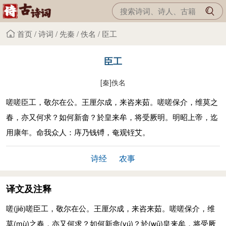
首页
/
诗词
/
先秦
/
佚名
/
臣工
臣工
[秦]
佚名
嗟嗟臣工，敬尔在公。王厘尔成，来咨来茹。嗟嗟保介，维莫之
春，亦又何求？如何新畲？於皇来牟，将受厥明。明昭上帝，迄
用康年。命我众人：庤乃钱镈，奄观铚艾。
诗经
农事
译文及注释
嗟
(jiē)
嗟臣工，敬尔在公。王厘尔成，来咨来茹。嗟嗟保介，维
莫
(mù)
之春，亦又何求？如何新畲
(yú)
？於
(wū)
皇来牟，将受厥