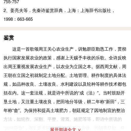
755-757
释》：“古以年丰谷熟为成。”
2、姜亮夫等．先秦诗鉴赏辞典．上海：上海辞书出版社，
明昭：明明，谓明智而洞察。
1998：663-665
迄用：终于。康年：丰年。
众人：庶民们，指农人。
鉴赏
庤（zhì）：储备。钱（jiǎn）：农具名，掘土用，若后世之锹。
鎛（bó）：农具名，除草用，若后世之锄。
这是一首歌颂周王关心农业生产，训勉群臣勤恳工作，贯彻
奄观：尽观，即视察之意。铚（zhì）艾（yì）：铚，农具名，一
执行国家发展农业的政策，感谢上天赐予丰收的乐歌。全诗反映
种短小的镰刀；艾，“刈”的借字，古代一种芟草的大剪刀。铚、
出周王重视发展农业生产，以农业为立国之本。据西周文献，周
艾二字在这里转作动词，指收割作物。
王朝在立国之初就制定土地分配、土地管理、耕作制度的具体法
规，如品种改良、土壤改良、水利建设以及轮种等耕作技术都包
参考资料：
括在内。这一套法规，就是诗中所说的“成（法）”。当时鼓励开
1、王秀梅译注．诗经（下）：雅颂．北京：中华书局，2015：
垦土地，又注重土壤改良，把田地分等级，耕二年称“新田”，三
755-757
年称“畲”。为保持和提高土壤肥力，朝廷规定了因地制宜的整治
2、姜亮夫等．先秦诗鉴赏辞典．上海：上海辞书出版社，
方法，如轮作、深翻、平整、灌溉、施肥等等，即诗中所说的
1998：663-665
“如何新畲”，周王要求臣民按颁布的成法去做。周朝重祭祀，祭
展开阅读全文 ∨