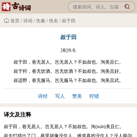
首页
/
诗词
/
先秦
/
佚名
/
叔于田
叔于田
[秦]
佚名
叔于田，巷无居人。岂无居人？不如叔也。洵美且仁。
叔于狩，巷无饮酒。岂无饮酒？不如叔也。洵美且好。
叔适野，巷无服马。岂无服马？不如叔也。洵美且武。
诗经
写人
赞美
狩猎
译文及注释
叔于田，巷无居人。岂无居人？不如叔也。洵
(xún)
美且仁。
叔去打猎出了门，巷里就像没住人。难道真的没住人？没人能与