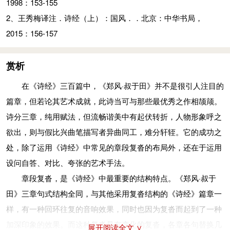
1998：153-155
1、姜亮夫等．先秦诗鉴赏辞典．上海：上海辞书出版社，
2、王秀梅译注．诗经（上）：国风．．北京：中华书局，
1998：153-155
2015：156-157
2、王秀梅译注．诗经（上）：国风．．北京：中华书局，
2015：156-157
赏析
在《诗经》三百篇中，《郑风·叔于田》并不是很引人注目的
篇章，但若论其艺术成就，此诗当可与那些最优秀之作相颉颃。
诗分三章，纯用赋法，但流畅谐美中有起伏转折，人物形象呼之
欲出，则与假比兴曲笔描写者异曲同工，难分轩轾。它的成功之
处，除了运用《诗经》中常见的章段复沓的布局外，还在于运用
设问自答、对比、夸张的艺术手法。
章段复沓，是《诗经》中最重要的结构特点。《郑风·叔于
田》三章句式结构全同，与其他采用复沓结构的《诗经》篇章一
样，有一种回环往复的音响效果，同时也因为复沓而起到了一种
加深印象的效果。而这种复沓是有变化的复沓，各章各句替换几
展开阅读全文 ∨