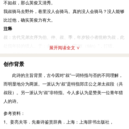
参考资料：
不如叔，那么英俊又清秀。
1、姜亮夫等．先秦诗鉴赏辞典．上海：上海辞书出版社，
我叔骑马去野外，巷里没人会骑马。真的没人会骑马？没人能够
1998：153-155
比过他，确实英俊力有大。
2、王秀梅译注．诗经（上）：国风．．北京：中华书局，
注释
2015：156-157
叔：古代兄弟次序为伯、仲、叔、季，年岁较小者统称为叔，此
处指年轻的猎人。于：去，往。田：同“畋（tián）”，打猎。
展开阅读全文 ∨
巷：居里中的小路。
洵（xún）：真正的，的确。仁：指温厚，慈爱。
创作背景
狩：冬猎为“狩”，此处为田猎的统称。
此诗的主旨背景，古今因对“叔”一词特指与否的不同理解，
饮酒：这里指宴饮。
而明显地分为两派。一派认为“叔”是特指郑庄公之弟太叔段（共
好：指品质好，性格和善。
叔段）。另一派认为“叔”非特指。今人多认为是赞美一位青年猎
适：往。野：郊外。
人的诗。
服马：骑马之人。一说用马驾车。
参考资料：
武：英武。
1、姜亮夫等．先秦诗鉴赏辞典．上海：上海辞书出版社，
参考资料：