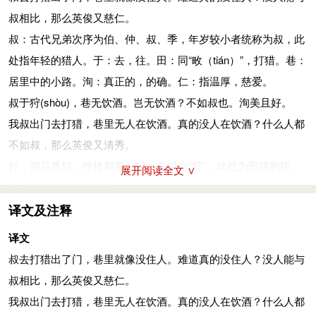
叔相比，那么英俊又慈仁。
叔：古代兄弟次序为伯、仲、叔、季，年岁较小者统称为叔，此
处指年轻的猎人。于：去，往。田：同“畋（tián）”，打猎。巷：
居里中的小路。洵：真正的，的确。仁：指温厚，慈爱。
叔于狩
(shòu)
，巷无饮酒。岂无饮酒？不如叔也。洵美且好。
我叔出门去打猎，巷里无人在饮酒。真的没人在饮酒？什么人都
不如叔，那么英俊又清秀。
好：指品质好，性格和善。狩：冬猎为“狩”，此处为田猎的统
展开阅读全文 ∨
称。饮酒：这里指宴饮。
叔适野，巷无服马。岂无服马？不如叔也。洵美且武。
译文及注释
我叔骑马去野外，巷里没人会骑马。真的没人会骑马？没人能够
译文
比过他，确实英俊力有大。
叔去打猎出了门，巷里就像没住人。难道真的没住人？没人能与
适：往。野：郊外。服马：骑马之人。一说用马驾车。武：英
叔相比，那么英俊又慈仁。
武。
我叔出门去打猎，巷里无人在饮酒。真的没人在饮酒？什么人都