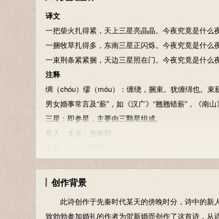
1、姜亮夫，先秦诗鉴赏辞典：上海辞书出版社，1998年1
译文
一把柴火扎得紧，天上三星亮晶晶。今夜究竟是什么
一捆牧草扎得多，东南三星正闪烁。今夜究竟是什么
一束荆条紧紧捆，天边三星照在门。今夜究竟是什么
注释
绸（chóu）缪（móu）：缠绕，捆束。犹缠绵也
男女婚事常言及“薪”，如《汉广》“翘翘错薪”，《南山
三星：即参星，主要由三颗星组成。
良人：丈夫，指新郎。
子兮（xī）：你呀。
刍（chú 除）：喂牲口的青草。
隅（yú）：指东南角。
创作背景
邂（xiè）逅（hòu）：即解媾，解，悦也。原意男
此诗创作于先秦时代某天的傍晚时分，诗中的新人
楚：荆条。
致勃勃参加婚礼的作者为贺新婚而创作了这首诗，从