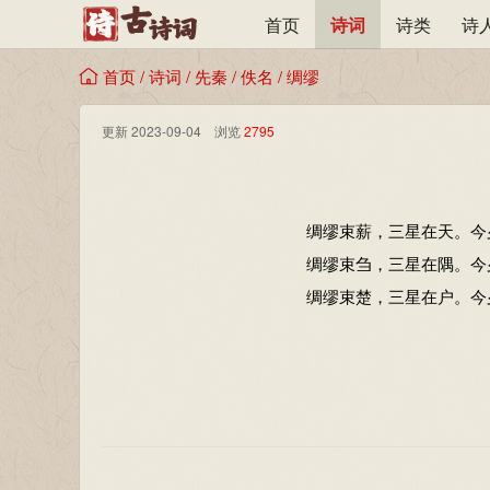
首页
诗词
诗类
诗
首页
/
诗词
/
先秦
/
佚名
/
绸缪
更新 2023-09-04 浏览
2795
绸缪束薪，三星在天。今
绸缪束刍，三星在隅。今
绸缪束楚，三星在户。今