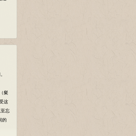
间。
（粲
受这
竟至忘
间的