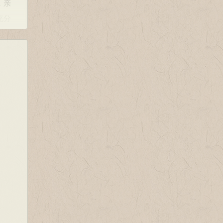
，亲
充分
见着
表现