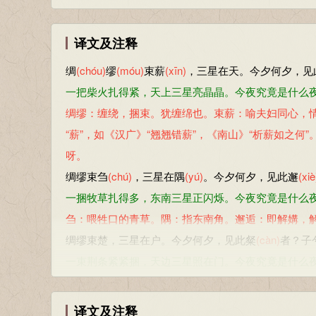
译文及注释
绸
(chóu)
缪
(móu)
束薪
(xīn)
，三星在天。今夕何夕，见
一把柴火扎得紧，天上三星亮晶晶。今夜究竟是什么
绸缪：缠绕，捆束。犹缠绵也。束薪：喻夫妇同心，
“薪”，如《汉广》“翘翘错薪”，《南山》“析薪如之
呀。
绸缪束刍
(chú)
，三星在隅
(yú)
。今夕何夕，见此邂
(xiè
一捆牧草扎得多，东南三星正闪烁。今夜究竟是什么
刍：喂牲口的青草。隅：指东南角。邂逅：即解媾，
绸缪束楚，三星在户。今夕何夕，见此粲
(càn)
者？子
一束荆条紧紧捆，天边三星照在门。今夜究竟是什么
楚：荆条。户：门。粲：漂亮的人，指新娘。
译文及注释
参考资料：