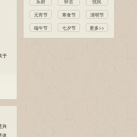
乐府
怀古
忧民
元宵节
寒食节
清明节
端午节
七夕节
更多>>
关于
是兴
是这