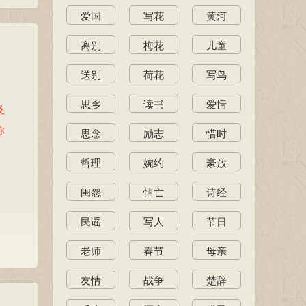
爱国
写花
黄河
离别
梅花
儿童
送别
荷花
写鸟
思乡
读书
爱情
及
你
思念
励志
惜时
哲理
婉约
豪放
闺怨
悼亡
诗经
民谣
写人
节日
老师
春节
母亲
友情
战争
楚辞