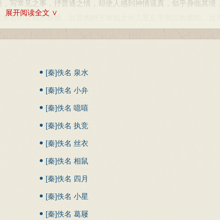
，写常见之事，抒普通之情，却使人感到神情逼真，似乎身临其境
展开阅读全文 ∨
言形容的美丽的新娘，以及陶醉于幸福之中几至忘乎所以的新郎。这
，具有祝福调侃的意味，非常温馨、甜蜜。在这千金一刻的良宵，
脱风趣，极富有生活气息。特别是 “今夕何夕”之问，含蓄而俏皮，
[秦]佚名 泉水
的心理状态。
[秦]佚名 小弁
[秦]佚名 噫嘻
2月版：227-228页
[秦]佚名 执竞
[秦]佚名 丝衣
，中国古代文学，2013
[秦]佚名 相鼠
[秦]佚名 四月
[秦]佚名 小星
[秦]佚名 葛屦