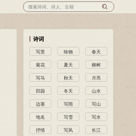
诗词
写景
咏物
春天
菊花
夏天
柳树
写马
秋天
月亮
田园
冬天
山水
边塞
写雨
写山
地名
写雪
写水
抒情
写风
长江