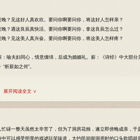
2月版：227-228页
夜晚？见这好人真欢欣。要问你啊要问你，将这好人怎样亲？
夜晚？遇这良辰真快活。要问你啊要问你，拿这良辰怎么过？
夜晚？见这美人真兴奋。要问你啊要问你，将这美人怎样疼？
。束薪：喻夫妇同心，情意缠绵，后成为婚姻礼。薪：《诗经》中大部分
》“析薪如之何”。
展开阅读全文 ∨
女和合爱悦，这里指志趣相投的人。
忙碌一整天虽然太辛苦了，但为了洞房花烛，遂立即傍晚成亲，于
诗中可以感受明显的戏谑玩笑味道，大约民间闹洞房时的口头歌唱就