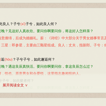
此良人？子兮
(xī)
子兮，如此良人何？
夜晚？见这好人真欢欣。要问你啊要问你，将这好人怎样亲？
情意缠绵，后成为婚姻礼。薪：《诗经》中大部分关于男女婚事常言
何”。三星：即参星，主要由三颗星组成。良人：丈夫，指新郎。子兮：
)
逅
(hòu)
？子兮子兮，如此邂逅何？
夜晚？遇这良辰真快活。要问你啊要问你，拿这良辰怎么过？
解，悦也。原意男女和合爱悦，这里指志趣相投的人。
兮子兮，如此粲者何？
展开阅读全文 ∨
夜晚？见这美人真兴奋。要问你啊要问你，将这美人怎样疼？