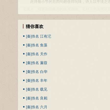
此诗每小节的后四句颇值得玩味，诗人以平淡之语
见其人，领受到闹新房的欢乐滋味，见到了无法用语
显示了民间诗人的创造力。
从整体上看这首诗好像洞房花烛夜新婚夫妻在逗趣
猜你喜欢
自己的心上人，将如何尽情享受这新婚的欢乐。语言活
[秦]佚名 江有汜
出由于一时惊喜，竟至忘乎所以，连日子也记不起了
[秦]佚名 鱼藻
参考资料：
[秦]佚名 天作
1、姜亮夫，先秦诗鉴赏辞典：上海辞书出版社，1998年1
[秦]佚名 蒹葭
2、朱熹《诗集传》
3、戴震《毛诗补传》
[秦]佚名 白华
4、张娟平，《诗经·唐风》研究第18页，中国海洋大学
[秦]佚名 丰年
[秦]佚名 载见
[秦]佚名 良耜
[秦]佚名 六月