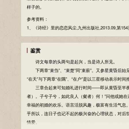
户：门。
样子的。
粲（càn）：漂亮的人，指新娘。
参考资料：
参考资料：
1、《诗经》里的恋恋风尘,九州出版社,2013.09,第154
1、姜亮夫，先秦诗鉴赏辞典：上海辞书出版社，1998年1
鉴赏
诗文每章的头两句是起兴，当是诗人所见。
下两章“束刍”、“束楚”同“束薪”。又参星黄昏后始
“在天”与下两章“在隅”、“在户”是以三星移动表示时间推
三章合起来可知婚礼进行时间——即从黄昏至半夜。
者）。子兮子兮，如此良人（粲者）何！”问他或她
幸福的初婚的欢乐。语言活脱风趣，极富有生活气息。
乎所以，连日子也记不起的极兴奋的心理状态，对后
情爱。