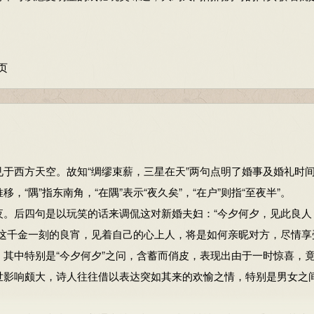
页
2月版：227-228页
见于西方天空。故知“绸缪束薪，三星在天”两句点明了婚事及婚礼时
移，“隅”指东南角，“在隅”表示“夜久矣”，“在户”则指“至夜半”。
后四句是以玩笑的话来调侃这对新婚夫妇：“今夕何夕，见此良人
在这千金一刻的良宵，见着自己的心上人，将是如何亲昵对方，尽情享
其中特别是“今夕何夕”之问，含蓄而俏皮，表现出由于一时惊喜，
世影响颇大，诗人往往借以表达突如其来的欢愉之情，特别是男女之