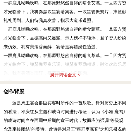
一群鹿儿呦呦欢鸣，在那原野悠然自得的啃食艾蒿。一旦四方贤
很。视：同“示”。恌：同“佻”。则：法则，楷模，此作动词。
才光临舍下，我将奏瑟吹笙宴请宾客。一吹笙管振簧片，捧筐献
旨：甘美。式：语助词。燕：同“宴”。敖：同“遨”，嬉游。
礼礼周到。人们待我真友善，指示大道乐遵照。
呦呦鹿鸣，食野之芩
(qín)
。我有嘉宾，鼓瑟鼓琴。鼓瑟鼓琴，和
一群鹿儿呦呦欢鸣，在那原野悠然自得的啃食蒿草。一旦四方贤
乐且湛
(dān)
。我有旨酒，以燕乐
(lè)
嘉宾之心。
才光临舍下，品德高尚又显耀。示人榜样不轻浮，君子贤人纷纷
一群鹿儿呦呦欢鸣，在那原野悠然自得的啃食芩草。一旦四方贤
来仿效。我有美酒香而醇，宴请嘉宾嬉娱任逍遥。
才光临舍下，弹瑟弹琴奏乐调。弹瑟奏琴勤相邀，融洽欢欣乐尽
一群鹿儿呦呦欢鸣，在那原野悠然自得的啃食芩草。一旦四方贤
兴。我有美酒香而醇，宴请嘉宾心中乐陶陶。
才光临舍下，弹瑟弹琴奏乐调。弹瑟奏琴勤相邀，融洽欢欣乐尽
芩：草名，蒿类植物。湛：深厚。
兴。我有美酒香而醇，宴请嘉宾心中乐陶陶。
展开阅读全文 ∨
参考资料：
注释
1、徐培均等．先秦诗鉴赏辞典．上海：上海辞书出版社，
呦（yōu）呦：鹿的叫声。朱熹《诗集传》：“呦呦，声之和也。”
创作背景
1998：316-318
苹：藾蒿。陆玑《毛诗草木鸟兽虫鱼疏》：“藾蒿，叶青色，茎
这是周王宴会群臣宾客时所作的一首乐歌。针对历史上不同
似箸而轻脆，始生香，可生食。”
的看法，邓庆红从主题和成诗时间进行考证，认为《小雅·鹿鸣》
簧：笙上的簧片。笙是用几根有簧片的竹管、一根吹气管装在斗
的成诗时间当在西周中后期的宣王时代，故而应为强调“等级观
子上做成的。
念及宗族团结”的美诗。此诗是对君王“燕群臣嘉宾”之和乐盛况的