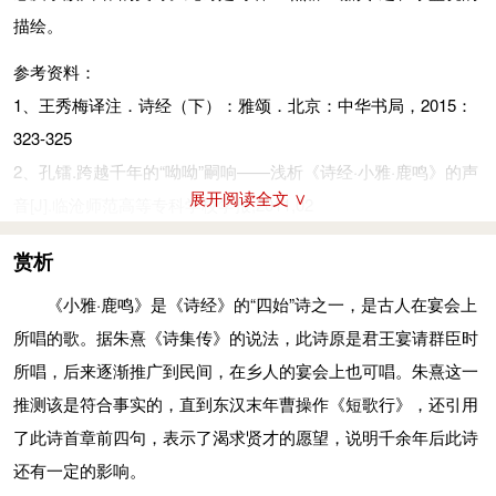
承筐：指奉上礼品。毛传：“筐，篚属，所以行币帛也。”将：
描绘。
送，献。
参考资料：
周行（háng）：大道，引申为大道理。
1、王秀梅译注．诗经（下）：雅颂．北京：中华书局，2015：
蒿：又叫青蒿、香蒿，菊科植物。
323-325
德音：美好的品德声誉。孔：很。
2、孔镭.跨越千年的“呦呦”嗣响——浅析《诗经·小雅·鹿鸣》的声
视：同“示”。恌：同“佻”。
展开阅读全文 ∨
音[J].临沧师范高等专科学校学报,2011,02
则：法则，楷模，此作动词。
旨：甘美。
赏析
式：语助词。燕：同“宴”。敖：同“遨”，嬉游。
《小雅·鹿鸣》是《诗经》的“四始”诗之一，是古人在宴会上
芩（qín）：草名，蒿类植物。
所唱的歌。据朱熹《诗集传》的说法，此诗原是君王宴请群臣时
湛（dān）：深厚。《毛传》：“湛，乐之久。”
所唱，后来逐渐推广到民间，在乡人的宴会上也可唱。朱熹这一
参考资料：
推测该是符合事实的，直到东汉末年曹操作《短歌行》，还引用
1、徐培均等．先秦诗鉴赏辞典．上海：上海辞书出版社，
了此诗首章前四句，表示了渴求贤才的愿望，说明千余年后此诗
1998：316-318
还有一定的影响。