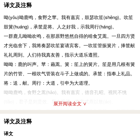
译文及注释
呦
(yōu)
呦鹿鸣，食野之苹。我有嘉宾，鼓瑟吹笙
(shēng)
。吹笙
鼓簧
(huáng)
，承筐是将。人之好我，示我周行
(háng)
。
一群鹿儿呦呦欢鸣，在那原野悠然自得的啃食艾蒿。一旦四方贤
才光临舍下，我将奏瑟吹笙宴请宾客。一吹笙管振簧片，捧筐献
礼礼周到。人们待我真友善，指示大道乐遵照。
呦呦：鹿的叫声。苹：藾蒿。簧：笙上的簧片。笙是用几根有簧
片的竹管、一根吹气管装在斗子上做成的。承筐：指奉上礼品。
将：送，献。周行：大道，引申为大道理。
呦呦鹿鸣，食野之蒿
(hāo)
。我有嘉宾，德音孔昭。视民不恌
(tiāo)
，君子是则是效。我有旨酒，嘉宾式燕以敖
(áo)
。
展开阅读全文 ∨
一群鹿儿呦呦欢鸣，在那原野悠然自得的啃食蒿草。一旦四方贤
才光临舍下，品德高尚又显耀。示人榜样不轻浮，君子贤人纷纷
译文及注释
来仿效。我有美酒香而醇，宴请嘉宾嬉娱任逍遥。
译文
蒿：又叫青蒿、香蒿，菊科植物。德音：美好的品德声誉。孔：