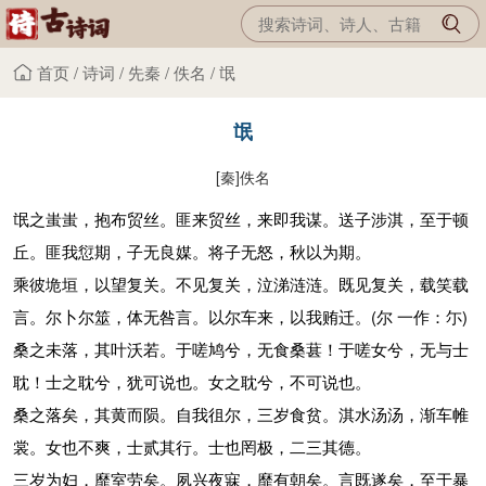
首页
/
诗词
/
先秦
/
佚名
/
氓
氓
[秦]
佚名
氓之蚩蚩，抱布贸丝。匪来贸丝，来即我谋。送子涉淇，至于顿
丘。匪我愆期，子无良媒。将子无怒，秋以为期。
乘彼垝垣，以望复关。不见复关，泣涕涟涟。既见复关，载笑载
言。尔卜尔筮，体无咎言。以尔车来，以我贿迁。(尔 一作：尓)
桑之未落，其叶沃若。于嗟鸠兮，无食桑葚！于嗟女兮，无与士
耽！士之耽兮，犹可说也。女之耽兮，不可说也。
桑之落矣，其黄而陨。自我徂尔，三岁食贫。淇水汤汤，渐车帷
裳。女也不爽，士贰其行。士也罔极，二三其德。
三岁为妇，靡室劳矣。夙兴夜寐，靡有朝矣。言既遂矣，至于暴