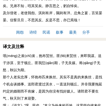
矣。兄弟不知，咥其笑矣。静言思之，躬自悼矣。
及尔偕老，老使我怨。淇则有岸，隰则有泮。总角之宴，言笑晏
晏。信誓旦旦，不思其反。反是不思，亦已焉哉！
闺怨
诗经
民谣
叙事
最美
分手
译文及注释
氓
(méng)
之蚩
(chī)
蚩，抱布贸丝。匪
(fěi)
来贸丝，来即我谋。送
子涉淇，至于顿丘。匪我愆
(qiān)
期，子无良媒。将
(qiāng)
子无
怒，秋以为期。
那个人老实忠厚，怀抱布匹来换丝。其实不是真的来换丝，是找
个机会谈婚事。送郎君渡过淇水，一直送到顿丘。并非我要拖延
约定的婚期而不肯嫁，是因为你没有找好媒人。请郎君不要生
气，秋天到了来迎娶。
氓：《说文》“氓，民也。”本义为外来的百姓，这里指自彼来此