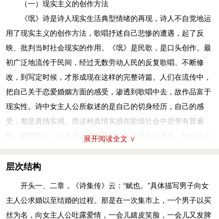
沃若：犹“沃然”，像水浸润过一样有光泽。于嗟鸠兮：于：通
（一）现实主义的创作方法
注释
诗中虽以抒情为主，所叙的故事也还不够完整细致，但它已
“吁”本义为表示惊怪、不然、感慨等，此处与嗟皆表感慨。鸠：
《氓》诗是诗人现实生活典型情绪的再现，诗人不自觉地运
氓：《说文》“氓，民也。”本义为外来的百姓，这里指自彼来此
将女主人公的遭遇、命运，比较真实地反映出来，抒情叙事融为
斑鸠。传说斑鸠吃桑葚过多会醉。耽：迷恋，沉溺。说：通
用了现实主义的创作方法，歌唱抒述自己悲惨的遭遇，起了反
之民，男子之代称。蚩（chī）蚩：通“嗤嗤”，笑嘻嘻的样子。一
一体，时而夹以慨叹式的议论。就这些方面说，这首诗已初步具
“脱”，解脱。
映、批判当时社会现实的作用。《氓》是民歌，是口头创作。最
说憨厚、老实的样子。
备中国式的叙事诗的某些特征。这些特征或多或少地影响到其后
桑之落矣，其黄而陨
(yǔn)
。自我徂
(cú)
尔，三岁食贫。淇水汤
初广泛地流传于民间，经过无数劳动人民的反复歌唱、不断修
贸：交易。抱布贸丝是以物易物。
二千余年的叙事诗，在《孔雀东南飞》《长恨歌》，直到近代姚
(shāng)
汤，渐
(jiān)
车帷
(wéi)
裳
(cháng)
。女也不爽，士贰
(èr)
其
改，到写定时候，才形成现在这样的完整诗篇。人们在流传中，
“匪来”二句：是说那人并非真来买丝，是找我商量事情来了。所
燮的《双鸩篇》中似乎都可以看到它的影子。
行。士也罔
(wǎng)
极，二三其德。
把自己关于恋爱婚姻方面的感受，渗透到歌唱中去，故作品富于
商量的事情就是结婚。匪：非，不是。读为“fěi”。即：走近，靠
《氓》诗的结构，是和它的故事情节与作者叙述时激昂波动
桑树落叶的时候，它的叶子枯黄，纷纷掉落了。自从嫁到你家，
现实性。诗中女主人公所叙述的是自己的切身经历，自己的感
近。谋：商量。古音咪（mī）。
的情绪相适应的。全诗六章，每章十句，但并不像《诗经》其他
多年来忍受贫苦的生活。淇水波涛滚滚，水花打湿了车上的布
受，都是真情实感。而这种真情实感在阶级社会中是带有普遍
淇：卫国河名。今河南淇河。
各篇采用复沓的形式，而是依照人物命运发展的顺序，自然地加
幔。我女子没有什么差错，男子行为却前后不一致了。男人的爱
性、典型性的。诗人善于把握题材的各种复杂的矛盾。她抓住自
顿丘：地名。今河南清丰。丘：古读如“欺”。
展开阅读全文 ∨
以抒写。它以赋为主，兼用比兴。赋以叙事，兴以抒情，比在于
情没有定准，他的感情一变再变。
己和氓的矛盾，氓是夫权的代理人，他们从夫妻关系而变为压迫
愆（qiān）：过失，过错，这里指延误。这句是说并非我要拖延
加强叙事和抒情的色彩。
陨：坠落，掉下。这里用黄叶落下比喻女子年老色衰。黄：变
与被压迫的关系，透露了男尊女卑、夫权制度的社会现实。她抓
层次结构
约定的婚期而不肯嫁，是因为你没有找好媒人。
开头一、二章，《诗集传》云：“赋也。”具体描写男子向女
黄。其黄而陨：犹《裳裳者华》篇的“芸其黄矣”，芸也是黄色。
住了自己和兄弟的矛盾，反映了当时社会道德、舆论，是以夫权
将（qiāng）：愿，请。无：通“毋”，不要。
开头一、二章，《诗集传》云：“赋也。”具体描写男子向女
主人公求婚以至结婚的过程。那是在一次集市上，一个男子以买
徂：往；徂尔：嫁到你家。食贫：过贫穷的生活。汤汤：水势浩
为中心的思想和弃妇孤立无援的现实。她抓住自己内心的矛盾：
乘：登上。垝（guǐ）垣（yuán）：倒塌的墙壁。垝，倒塌。
主人公求婚以至结婚的过程。那是在一次集市上，一个男子以买
丝为名，向女主人公吐露爱情，一会儿嬉皮笑脸，一会儿又发脾
大的样子。渐：浸湿。帷裳：车旁的布幔。爽：差错。贰：不专
婚前没有通过父母之命、媒妁之言是否可以同居呢？见了氓就开
垣，墙壁。
丝为名，向女主人公吐露爱情，一会儿嬉皮笑脸，一会儿又发脾
气，可谓软硬兼施。可是这位单纯的女子看不透他的本质，说是