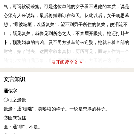
一、有二心，跟“壹”相对。以上两句是说女方没有过失而男方行
心，不见氓就伤心，如何解决见与不见的矛盾呢？这些错综复杂
复关：①复，返。关：在往来要道所设的关卡。女望男到期来
气，可谓软硬兼施。可是这位单纯的女子看不透他的本质，说是
必须有人来说媒，最后将婚期订在秋天。从此以后，女子朝思暮
为不对。罔：无，没有；极：标准，准则。二三其德：在品德上
的矛盾，结成诗的主要矛盾——封建礼法制度与妇女幸福家庭生
会。他来时一定要经过关门。一说“复”是关名。 ②复关：卫国地
必须有人来说媒，最后将婚期订在秋天。从此以后，女子朝思暮
想，“乘彼垝垣，以望复关”，望不到男子所住的复关，便泪流不
三心二意，言行为前后不一致。
活的愿望的矛盾。这是当时社会中极为显著和普遍的现象。其
名，指“氓”所居之地。
想，“乘彼垝垣，以望复关”，望不到男子所住的复关，便泪流不
止；既见复关，就像见到所恋之人，不禁眉开眼笑。她还打卦占
三岁为妇，靡
(mǐ)
室劳矣。夙
(sù)
兴夜寐
(mèi)
，靡有朝矣。言既
次，《氓》诗人善于塑造人物现象。《氓》诗中有两个形象比较
涕：眼泪；涟涟：涕泪下流貌。她初时不见彼氓回到关门来，以
止；既见复关，就像见到所恋之人，不禁眉开眼笑。她还打卦占
卜，预测婚事的吉凶。及至男方派车前来迎娶，她就带着全部的
遂矣，至于暴矣。兄弟不知，咥
(xì)
其笑矣。静言思之，躬自悼
鲜明。一个是狡诈负心的“氓”，一个是善良被弃的“女”。氓是从
为他负约不来了，因而伤心泪下。
卜，预测婚事的吉凶。及至男方派车前来迎娶，她就带着全部的
财物，嫁了过去。这两章叙事真切，历历可见，而诗人作为一个
矣。
别处流亡到卫国的一个农民，“抱布贸丝”，点明了他还是个小商
载（zài）：动词词头，无义。
财物，嫁了过去。这两章叙事真切，历历可见，而诗人作为一个
纯情少女的自我形象，也刻画得栩栩如生。方玉润评这一段云：
婚后多年守妇道，繁重家务劳动没有不干的。起早睡迟，朝朝如
人。最初，他“蚩蚩”地假老实，“言笑晏晏”地假温情，“信誓旦”地
尔卜尔筮（shì）：烧灼龟甲的裂纹以判吉凶，叫做“卜”。用蓍
纯情少女的自我形象，也刻画得栩栩如生。方玉润评这一段云：
“不见则忧，既见则喜，夫情之所不容已者，女殆痴于情者耳。”
展开阅读全文 ∨
此，不能计算了。你的心愿实现后，渐渐对我施凶暴。兄弟不知
假忠诚。他用虚伪的手段，欺骗一位天真美貌的少女，获得了她
（shī）草占卦叫做“筮”。体：指龟兆和卦兆，即卜筮的结果。
“不见则忧，既见则喜，夫情之所不容已者，女殆痴于情者耳。”
（《诗经原始》）一个“痴”字。点出了此女钟情之深。
道我的遭遇，见面时都讥笑我啊。静下心来细细想，只能独自伤
的爱情、身体、劳动力、家私。结婚以后，他便露出真面目了。
咎（jiù）：不吉利，灾祸。无咎言：就是无凶卦。
（同上）一个“痴”字。点出了此女钟情之深。
文言知识
朱熹《诗集传》谓第三章“比而兴也”，第四章“兴也”，也就
心。
过去是指天划日地赌咒，现在是“二三其德”地变心；过去是有说
贿：财物，指嫁妆，妆奁（lián）。以上四句是说你从卜筮看一
《诗集传》谓第三章“比而兴也”，第四章“兴也”，也就是说
是说这两章以抒情为主，诗中皆以桑树起兴，从诗人的年轻貌美
靡室劳矣：言所有的家庭劳作一身担负无余。室劳：家务劳动。
通假字
有笑地温存，现在是“至于暴矣”，不但虐待，甚至把她一脚踢出
看吉凶吧，只要卜筮的结果好，你就打发车子来迎娶，并将嫁妆
这两章以抒情为主，诗中皆以桑树起兴，从诗人的年轻貌美写到
写到体衰色减，同时揭示了男子对她从热爱到厌弃的经过。“桑
靡：无。夙：早。兴：起来。言既遂矣：“言”字为语助词，无
①氓之蚩蚩
了家门。有人说：氓“婚前是羊，婚后是狼”，这个比喻，既形
搬去。
体衰色减，同时揭示了男子对她从热爱到厌弃的经过。“桑之未
之未落，其叶沃若”，以桑叶之润泽有光，比喻女子的容颜亮
义。既遂：就是《谷风》篇“既生既育”的意思，言愿望既然已经
蚩蚩：通“嗤嗤”，笑嘻嘻的样子。一说是忠厚的样子。
象，又确切。氓的形象，是夫权制度的产物，是商人唯利是图的
沃若：犹“沃然”，像水浸润过一样有光泽。以上二句以桑的茂盛
落，其叶沃若”，以桑叶之润泽有光，比喻女子的容颜亮丽。“桑
丽。“桑之落矣，其黄而陨”，以桑叶的枯黄飘落，比喻女子的憔
实现。咥：笑的样子。静言思之：静下心来好好地想一想，言：
②匪来贸丝
产物。诗中又描绘了一位善良的劳动妇女的形象，她最初可能搞
时期比自己恋爱满足，生活美好的时期。
之落矣，其黄而陨”，以桑叶的枯黄飘落，比喻女子的憔悴和被
悴和被弃。“于嗟鸠兮，无食桑葚；于嗟女兮，无与士耽”，则以
音节助词，无实义。躬自悼矣：自身独自伤心。躬，自身；悼，
匪：通“非”，不是。
些养蚕缫丝的家庭副业，所以有些积蓄。她纯洁天真，入世不
于嗟鸠兮：于：通“吁”（xū）本义为表示惊怪、不然、感慨等，
弃。“于嗟鸠兮，无食桑葚；于嗟女兮，无与士耽”，则以“戒鸠无
“戒鸠无食桑葚以兴下句戒女无与士耽也”（《诗集传》）。桑葚