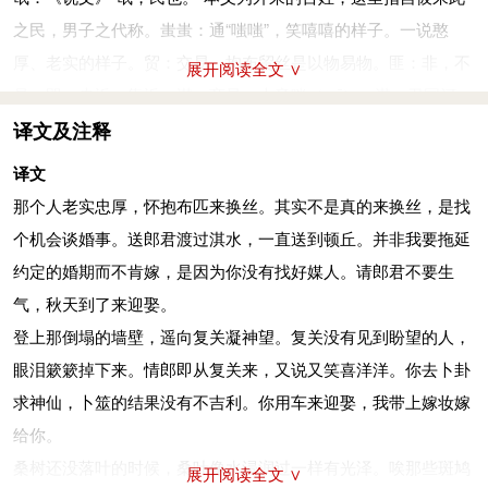
之民，男子之代称。蚩蚩：通“嗤嗤”，笑嘻嘻的样子。一说憨
厚、老实的样子。贸：交易。抱布贸丝是以物易物。匪：非，不
展开阅读全文 ∨
是。即：走近，靠近。谋：商量。古音咪（mī）。淇：卫国河
名。今河南淇河。顿丘：地名。今河南清丰。丘：古读如“欺”。
译文及注释
愆：过失，过错，这里指延误。将：愿，请。无：通“毋”，不
译文
要。
那个人老实忠厚，怀抱布匹来换丝。其实不是真的来换丝，是找
乘彼垝
(guǐ)
垣
(yuán)
，以望复关。不见复关，泣涕涟
(lián)
涟。既
个机会谈婚事。送郎君渡过淇水，一直送到顿丘。并非我要拖延
见复关，载
(zài)
笑载言。尔卜尔筮
(shì)
，体无咎
(jiù)
言。以尔车
约定的婚期而不肯嫁，是因为你没有找好媒人。请郎君不要生
来，以我贿迁。(尔 一作：尓)
气，秋天到了来迎娶。
登上那倒塌的墙壁，遥向复关凝神望。复关没有见到盼望的人，
登上那倒塌的墙壁，遥向复关凝神望。复关没有见到盼望的人，
眼泪簌簌掉下来。情郎即从复关来，又说又笑喜洋洋。你去卜卦
眼泪簌簌掉下来。情郎即从复关来，又说又笑喜洋洋。你去卜卦
求神仙，卜筮的结果没有不吉利。你用车来迎娶，我带上嫁妆嫁
求神仙，卜筮的结果没有不吉利。你用车来迎娶，我带上嫁妆嫁
给你。
给你。
乘：登上。垝垣：倒塌的墙壁。垝，倒塌。垣，墙壁。复关：①
桑树还没落叶的时候，桑叶像水浸润过一样有光泽。唉那些斑鸠
展开阅读全文 ∨
复，返。关：在往来要道所设的关卡。女望男到期来会。他来时