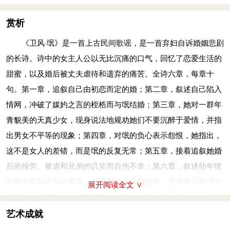
呀，不要贪吃桑葚。哎年轻的姑娘们呀，不要沉溺在与男子的情
一定要经过关门。一说“复”是关名。 ②复关：卫国地名，指“氓”
爱中。男子沉溺在爱情里，还可以脱身。女子沉溺在爱情里，就
赏析
所居之地。涕：眼泪；涟涟：涕泪下流貌。载：动词词头，无
无法摆脱了。
《卫风·氓》是一首上古民间歌谣，是一首弃妇自诉婚姻悲剧
义。尔卜尔筮：烧灼龟甲的裂纹以判吉凶，叫做“卜”。用蓍
桑树落叶的时候，它的叶子枯黄，纷纷掉落了。自从嫁到你家，
的长诗。诗中的女主人公以无比沉痛的口气，回忆了恋爱生活的
（shī）草占卦叫做“筮”。体：指龟兆和卦兆，即卜筮的结果。
多年来忍受贫苦的生活。淇水波涛滚滚，水花打湿了车上的布
甜蜜，以及婚后被丈夫虐待和遗弃的痛苦。全诗六章，每章十
咎：不吉利，灾祸。无咎言：就是无凶卦。贿：财物，指嫁妆，
幔。我女子没有什么差错，男子行为却前后不一致了。男人的爱
句。第一章，追叙自己由初恋而定的婚；第二章，叙述自己陷入
妆奁（lián）。以上四句是说你从卜筮看一看吉凶吧，只要卜筮
情没有定准，他的感情一变再变。
情网，冲破了媒妁之言的桎梏而与氓结婚；第三章，她对一群年
的结果好，你就打发车子来迎娶，并将嫁妆搬去。
婚后多年守妇道，繁重家务劳动没有不干的。起早睡迟，朝朝如
青貌美的天真少女，现身说法地规劝她们不要沉醉于爱情，并指
桑之未落，其叶沃若。于
(xū)
嗟
(jiē)
鸠
(jiū)
兮，无食桑葚！于
(xū)
此，不能计算了。你的心愿实现后，渐渐对我施凶暴。兄弟不知
出男女不平等的现象；第四章，对氓的负心表示怨恨，她指出，
嗟女兮，无与士耽
(dān)
！士之耽兮，犹可说
(tuō)
也。女之耽兮，
道我的遭遇，见面时都讥笑我啊。静下心来细细想，只能独自伤
这不是女人的差错，而是氓的反复无常；第五章，接着追叙她婚
不可说
(tuō)
也。
心。
后的操劳、被虐和兄弟的讥笑而自伤不幸；第六章，叙述幼年彼
桑树还没落叶的时候，桑叶像水浸润过一样有光泽。唉那些斑鸠
当初曾相约和你一同过到老，偕老之说徒然使我怨恨罢了。淇水
此的友爱和今日的乖离，斥责氓的虚伪和欺骗，坚决表示和氓在
呀，不要贪吃桑葚。哎年轻的姑娘们呀，不要沉溺在与男子的情
展开阅读全文 ∨
滔滔终有岸，沼泽虽宽终有尽头。回想少时多欢乐，谈笑之间露
感情上一刀两断。此诗通过弃妇的自述，表达了她悔恨的心情与
爱中。男子沉溺在爱情里，还可以脱身。女子沉溺在爱情里，就
温柔。海誓山盟犹在耳，哪里料到你会违反誓言。莫再回想背盟
决绝的态度，深刻地反映了古代社会妇女在恋爱婚姻问题上倍受
艺术成就
无法摆脱了。
事，既已终结便罢休！
压迫和摧残的情况。