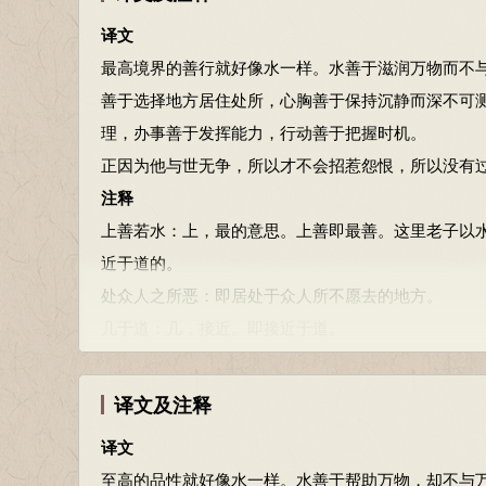
古时候善于行道的人，微妙通达，深刻玄远，不是一
译文
故强为之容：豫
(yù)
兮，若冬涉川；犹兮，若畏四邻
最高境界的善行就好像水一样。水善于滋润万物而不与
谷；浑兮，其若浊。
善于选择地方居住处所，心胸善于保持沉静而深不可
正因为不能认识他，所以只能勉强地形容他：他小心
理，办事善于发挥能力，行动善于把握时机。
他恭敬郑重啊，好像要去赴宴做客；他行动洒脱啊，
正因为他与世无争，所以才不会招惹怨恨，所以没有
达啊，好像深幽的山谷；他浑厚宽容，好像不清的浊
注释
豫：一种野兽的名称，它性多疑，在此指迟疑谨慎的
上善若水：上，最的意思。上善即最善。这里老子以水
孰能浊以止，静之徐清？
近于道的。
谁能使浑浊安静下来，慢慢澄清？
处众人之所恶：即居处于众人所不愿去的地方。
孰能安以久，动之徐生？
几于道：几，接近。即接近于道。
谁能使安静变动起来，慢慢显出生机？
渊：沉静、深沉。
保此道者不欲盈，夫唯不盈，故能敝
(bì)
而新成。
与，善仁：与，指与别人相交相接。善仁，指有修养
译文及注释
保持这个“道”的人不会自满。正因为他从不自满，所
政，善治：为政善于治理国家，从而取得治绩。
曲则全，枉则直；洼则盈，弊则新；少则得，多则惑
译文
动，善时：行为动作善于把握有利的时机。
弯曲可以保全，受压反而伸直；低陷得到充盈，凋敝
至高的品性就好像水一样。水善于帮助万物，却不与万