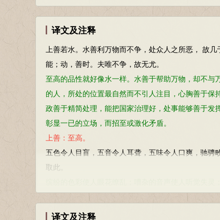
译文及注释
上善若水。水善利万物而不争，处众人之所恶， 故
能；动，善时。夫唯不争，故无尤。
至高的品性就好像水一样。水善于帮助万物，却不与万
的人，所处的位置最自然而不引人注目，心胸善于保
政善于精简处理，能把国家治理好，处事能够善于发
彰显一已的立场，而招至或激化矛盾。
上善：至高。
五色令人目盲，五音令人耳聋，五味令人口爽，驰骋
取此。
缤纷的色彩使人眼花缭乱；嘈杂的音声使人听觉失灵
人行于不轨。因此，圣人致力于解决温饱，不耽乐于
古之善为士者，微妙玄通，深不可识。夫唯不可识。
译文及注释