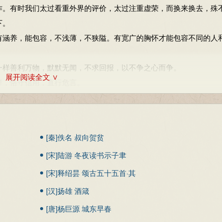
作。有时我们太过看重外界的评价，太过注重虚荣，而换来换去，殊
策；善闭，无关楗而不可开；善结，无绳约而不可解。
法令没有瑕疵（人民也不会知道）；为民谋划不用器具（会自然繁荣
下。
实实在在能够达到的。
定无人能离解。
涵养，能包容，不浅薄，不狭隘。有宽广的胸怀才能包容不同的人
的两步并作一步走路，反而不会走快。凭着自己的眼睛去看反而看不
，是谓袭明。
自我夸耀的人反而没有功劳。自大自满的人反而不会长久。
无物可弃。
样善利万物，默默无闻，不求回报，以不争之心而争。
展开阅读全文 ∨
，恪守信用，直行危言。
、赘瘤一样，百害而无一利。所以修道的人一定要避免它，不要让这
；“不以善待人的君王”是“以善待人的君王”的借鉴。
 行事应该效仿水，遵从潮流，圆润而不僵化。
规应时，顺势而为。
法令没有瑕疵（人民也不会知道）；为民谋划不用器具（会自然繁荣
时也完全迷惑，这就是我所谓的妙招。
道，水可以灭火，水滴石穿。王夫之说：“五行之体，水为最微。
定无人能离解。
[秦]佚名 叔向贺贫
者富，强行者有志；不失其所者久，死而不亡者寿。
。”以不争争，以无私私，这就是水的最显著特性。它滋润万物而不
无物可弃。
[宋]陆游 冬夜读书示子聿
胜别人的人是有力量的，能战胜自己的人更加强大而不可战胜。知道
的要旨，即“居下不争”。
；“不以善待人的君王”是“以善待人的君王”的借鉴。
人就能长久，身虽死而“道”犹存的人，才算真正的长寿。
领导者所应该具有的人格特征。水最基本的特征和作用主要有四点
[宋]释绍昙 颂古五十五首·其
时也完全迷惑，这就是我所谓的妙招。
下，善于处在低下的位置，善于停留在卑下的地位；三、包容、宽容
一
[汉]扬雄 酒箴
胜别人的人是有力量的，能战胜自己的人更加强大而不可战胜。知道
无穷力量；四、滋养万物而不与相争。老子认为，最优秀的领导者，
人就能长久，身虽死而“道”犹存的人，才算真正的长寿。
[唐]杨巨源 城东早春
愿意到的地方去，愿意做别人不愿意做的事情。他们具有骆驼般的精