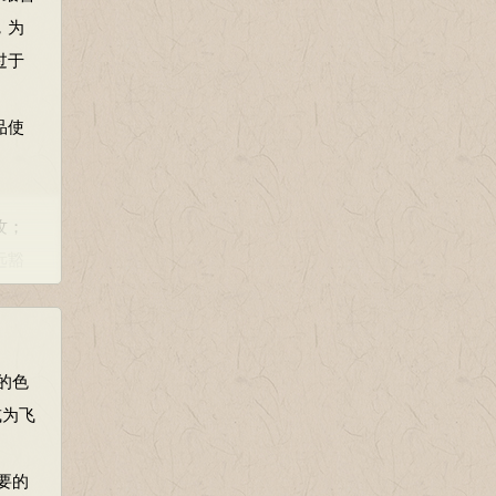
，为
过于
品使
攻；
远豁
清。
的色
或为飞
法
样的
要的