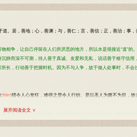
几于道。居，善地；心，善渊；与，善仁；言，善信；正，善治；事，
物相争，让自己停留在人们所厌恶的地方，所以水是很接近“道”的
持沉静而深不可测，待人善于真诚、友爱和无私，说话善于格守信用
挥所长，行动善于把握时机。因为不与人争，故于做人处事时，不会
畋
(tián)
猎令人心发狂，难得之货令人行妨。是以圣人为腹不为目，故
展开阅读全文 ∨
；浓厚的杂味使人味觉受伤；纵情猎掠使人心思放荡发狂；稀有的物
感官的享乐，所以要有所取舍。