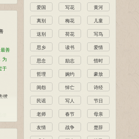
爱国
写花
黄河
离别
梅花
儿童
善
送别
荷花
写鸟
思乡
读书
爱情
。最善
，为
思念
励志
惜时
过于
哲理
婉约
豪放
闺怨
悼亡
诗经
去彼
民谣
写人
节日
老师
春节
母亲
品使
友情
战争
楚辞