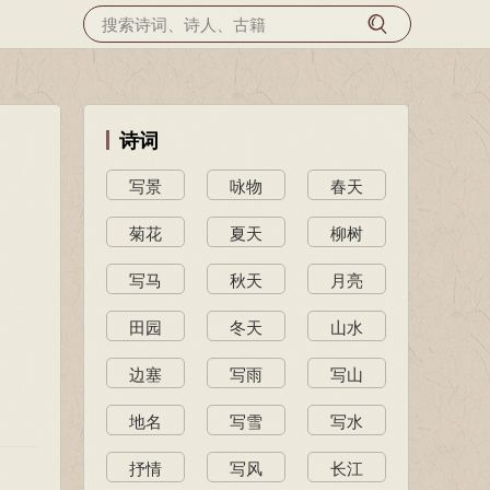
诗词
写景
咏物
春天
菊花
夏天
柳树
写马
秋天
月亮
田园
冬天
山水
边塞
写雨
写山
地名
写雪
写水
抒情
写风
长江