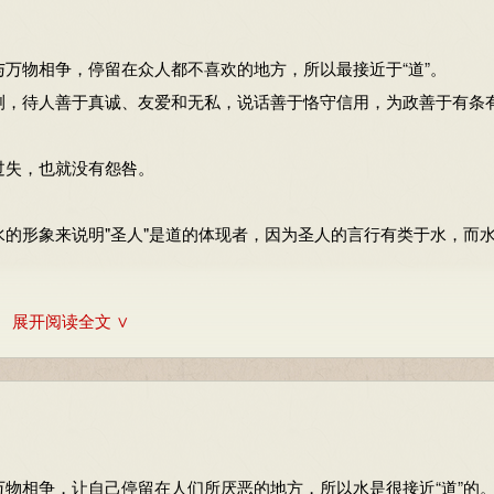
般人可以理解的。
；俨兮，其若客；涣兮，若冰之将释；孰
(shú)
兮，其若朴；旷兮，其
万物相争，停留在众人都不喜欢的地方，所以最接近于“道”。
测，待人善于真诚、友爱和无私，说话善于恪守信用，为政善于有条
谨慎啊，好像冬天踩着水过河；他警觉戒备啊，好像防备着邻国的进
好像冰块缓缓消融；他纯朴厚道啊，好像没有经过加工的原料；他旷
过失，也就没有怨咎。
水。
意思。川：小河。犹：一种野兽。涣：疏散。朴：未经雕琢的木头。
的形象来说明"圣人"是道的体现者，因为圣人的言行有类于水，而
展开阅读全文 ∨
之人。
以能够去故更新。
，是以圣人抱一为天下式。
于是更新；单一因而得到，繁多所以迷惑。所以圣人掌握万事归一的
物相争，让自己停留在人们所厌恶的地方，所以水是很接近“道”的