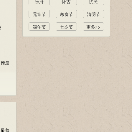
乐府
怀古
忧民
若
元宵节
寒食节
清明节
端午节
七夕节
更多>>
有
攻；
远豁
水德是
法
。最善