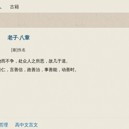
人
古籍
老子·八章
[秦]
佚名
物而不争，处众人之所恶，故几于道。
善仁，言善信，政善治，事善能，动善时。
哲理
高中文言文