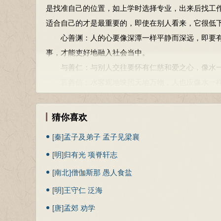
善行无辙
是找准自己的位置，如上学时选择专业，出来后找工
(zhé)
迹；善言无瑕
(xiá)
谪
(zhé)
；善数不用筹
唯有不争的处事态度，天下才会没有人能与之抗衡。
有德君王为民做事不留痕迹（人民不会发现）；发布
适合自己的才是最重要的，即使在别人看来，它很低
古时所谓“委曲便会保全”的话,怎么会是空话呢？它是
关城门不用栅梢（敌人）不可开；与邻国结交不用约
心善渊：人的心要像深潭一样平静而深远，即要有
踮起脚尖想提高自己的高度，反而会站不稳。把正常
是以圣人常善救人，故无弃人；常善救物，故无弃物
事，才能吏好地融入社会当中。
只凭着自己的主意去判断事情，反而不会分清是非。
所以圣人总是以善对待人民，无人可弃；以善用物，
与善仁：与别人交往要怀有仁慈和爱之心，像水一
自我夸耀的人没有功劳，妄自尊大的人不会长进。
故善人者，不善人之师；不善人者，善人之资。
言善信：水客观地映照天地万物，人也应像水一样
上面的行为都是多余、累赘不堪的东西，就如同剩饭
所以说“以善待人的君王”是“不以善待人的君王”的老师
政善治、事善能：治民皆应顺应大道，无为而治；
事情发生在自己的身上。
不贵其师，不爱其资，虽智大迷，是谓要妙。
动善时：水总是依规律应时而动，人亦当如此，遵
猜你喜欢
有德君王为民做事不留痕迹（人民不会发现）；发布
如果不敬重老师，不爱惜借鉴，虽有聪明才智治国之
水不像火那么热烈，也不像石那么刚强，但人们义知
关城门不用栅梢（敌人）不可开；与邻国结交不用约
[秦]孟子及弟子 孟子见梁襄
知人者智，自知者明；胜人者有力，自胜者强；知足
道者，为其微，不为其著； 处众之后，而常德众之先
所以圣人总是以善对待人民，无人可弃；以善用物，
王
[明]归有光 项脊轩志
能了解他人的人聪明，能了解自己的人是智慧。能战
它甘心停留在最低洼、最潮湿的地方，这正是圣人处世
所以说“以善待人的君王”是“不以善待人的君王”的老师
的人才是富有人，坚持力行的人有志向。不丧失本分的
在本章中，老子用水之特征和作用来比喻最优秀的
[南北]僧伽斯那 愚人食盐
如果不敬重老师，不爱惜借鉴，虽有聪明才智治国之
信言不美，美言不信。
一、柔弱，水是天下最为柔弱的东西；二、水善于趋
[明]王守仁 泛海
能了解他人的人聪明，能了解自己的人是智慧。能战
真实的话往往不好听，好听的话往往不真实。
溪注入江河，江河注入大海，因而水具有容纳同类的
的人才是富有人，坚持力行的人有志向。不丧失本分的
[唐]孟郊 劝学
善者不辩，辩者不善。
如水一般的最完善的人格。这样的人，愿意到别人不
真实的话往往不好听，好听的话往往不真实。