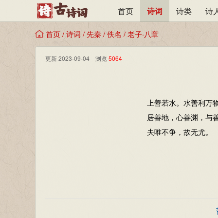
首页
诗词
诗类
诗
首页
/
诗词
/
先秦
/
佚名
/
老子·八章
更新 2023-09-04 浏览
5064
上善若水。水善利万
居善地，心善渊，与
夫唯不争，故无尤。