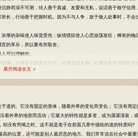
持沉静而深不可测，待人善于真诚、友爱和无私，说话善于格守信用
自矜，故长。
内容仅供学习参考，其观点不代表本站立场。
挥所长，行动善于把握时机。因为不与人争，故于做人处事时，不会
受尊敬，不自我夸耀，反能见功劳，不自高自大，反能长久。
；浓厚的杂味使人味觉受伤；纵情猎掠使人心思放荡发狂；稀有的物
感官的享乐，所以要有所取舍。
般人可以理解的。
是实实在在能够达到的。
谨慎啊，好像冬天踩着水过河；他警觉戒备啊，好像防备着邻国的进
展开阅读全文 ∨
好像冰块缓缓消融；他纯朴厚道啊，好像没有经过加工的原料；他旷
的两步并作一步走路，反而不会走快。凭着自己的眼睛去看反而看不
水。
自我夸耀的人反而没有功劳。自大自满的人反而不会长久。
道的。它没有固定的形体，随着外界的变化而变化； 它没有周定
以能够去故更新。
，沿着外界的地形而流动；它最大的特性就是多变，或为潺潺清泉，
处也。
于是更新；单一因而得到，繁多所以迷惑。所以圣人掌握万事归一的
、赘瘤一样，百害而无一利。所以修道的人一定要避免它，不要让这
，却没有穷竭之时。这不就是老子在前面几章中描绘的道的特质吗?
高的位置，还可能是别人最厌恶的地方。我们常常说在社会中最重
受尊敬，不自我夸耀，反能见功劳，不自高自大，反能长久。