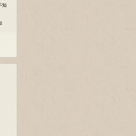
不知
）；
和
清。
样的
）；
善居
居功，
满足
：
，小
满足
具有
神和