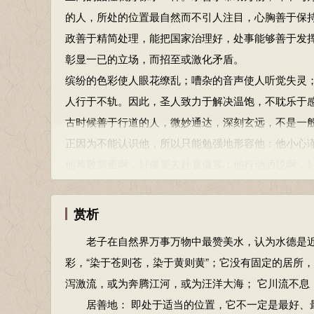
尤：怨咎、过失、罪过。
则，可以治理天下。
的人，所处的位置最自然而不引人注目，心胸善于保
不自见，故明；不自是，故彰；不自伐，故有功；不
本节内容由匿名网友上传，原作者已无法考证。以上
政善于精简处理，能把国家治理好，处事能够善于发
不单凭自己所见，反能看得清楚，不自以为是，反而
彰显一已的立场，而招至或激化矛盾。
夫唯不争，故天下莫能与之争。
缤纷的色彩使人眼花缭乱；嘈杂的音声使人听觉失灵
唯有不争的处事态度，天下才会没有人能与之抗衡。
人行于不轨。因此，圣人致力于解决温饱，不耽乐于
古之所谓“曲则全”者，岂虚言哉？诚全而归之。
古时候善于行道的人，微妙通达，深刻玄远，不是一
古时所谓“委曲便会保全”的话，怎么会是空话呢？它
正因为不能认识他，所以只能勉强地形容他：他小心
跂者不立，跨者不行，自见者不明，自是者不彰。
他恭敬郑重啊，好像要去赴宴做客；他行动洒脱啊，
踮起脚尖想提高自己的高度，反而会站不稳。把正常
达啊，好像深幽的山谷；他浑厚宽容，好像不清的浊
只凭着自己的主意去判断事情，反而不会分清是非。
谁能使浑浊安静下来，慢慢澄清？
赏析
自伐者无功，自矜者不长。
谁能使安静变动起来，慢慢显出生机？
自我夸耀的人没有功劳，妄自尊大的人不会长进。
老子在自然界万事万物中最赞美水，认为水德是近于
保持这个“道”的人不会自满。正因为他从不自满，所
其在道也，曰余食赘
彩，“染于苍则苍，染于黄则黄”；它没有固定的居所
(zhuì)
行。物或恶之，故有道者不
弯曲可以保全，受压反而伸直；低陷得到充盈，凋敝
上面的行为都是多余、累赘不堪的东西，就如同剩饭
泻激流，或为奔腾江河，或为汪洋大海； 它川流不息
则，可以治理天下。
事情发生在自己的身上。
居善地： 即处于适当的位置，它不一定是最好、最
不单凭自己所见，反能看得清楚，不自以为是，反而