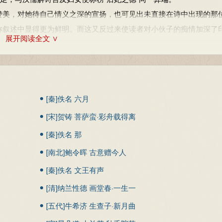
美，对她待自己情义之深的宣扬，也可见出未直接在诗中出现的那
称叙述中显得更为鲜明。而这又反过来使读者对小伙子的痴情加深了
展开阅读全文 ∨
姑娘，与小伙子约好在城墙角落会面，他早早赶到约会地点，急不
能抓耳挠腮，一筹莫展，徘徊原地。“爱而不见，搔首踟蹰”虽描写
内在心理，栩栩如生地塑造出一位恋慕至深、如痴如醉的有情人形象
[秦]佚名 六月
情的小伙子在城隅等候他的心上人时的回忆，也就是说，“贻我彤
[宋]贺铸 菩萨蛮·彩舟载得离
首句“静女其娈”与第一章首句“静女其姝”仅一字不同，次句头两字“贻
趋向，有一定的匀称感，但由于这两章的后两句语言结构与意义均无
愁动
[秦]佚名 那
扼制，使之成为一种佯似。这样的结构代表了《诗经》中一种介于整
[南北]鲍令晖 古意赠今人
乎反映出合乐歌词由简单到复杂的过渡历程。
[秦]佚名 文王有声
诗人的“写形写神之妙”（陈震《读诗识小录》）有进一步的感受
[清]纳兰性德 画堂春·一生一
说了句“彤管有炜”，欣赏的是它鲜艳的色泽，而对受赠的普通荑草
代一双人
[五代]牛希济 生查子·新月曲
原来，荑草是她跋涉远处郊野亲手采来的，物微而意深，一如后世南
是情感的寄托、表达，不妨说已成为一个具有能指优势的特殊符号。