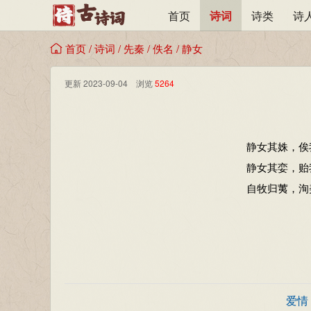
首页
诗词
诗类
诗
首页
/
诗词
/
先秦
/
佚名
/
静女
更新 2023-09-04 浏览
5264
静女其姝，俟
静女其娈，贻
自牧归荑，洵
爱情