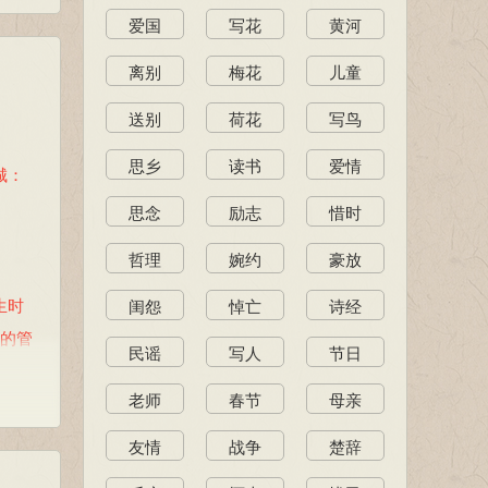
爱国
写花
黄河
离别
梅花
儿童
送别
荷花
写鸟
思乡
读书
爱情
城：
思念
励志
惜时
哲理
婉约
豪放
生时
闺怨
悼亡
诗经
色的管
民谣
写人
节日
老师
春节
母亲
友情
战争
楚辞
匪：同