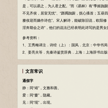
娈：面目姣好。
是，可以易之，为人君之配。”而《易林》有“季姬踟
贻：赠。
不见齐侯，居室无忧”、“踯躅踟蹰，抚心搔首；五昼
彤管：不详何物。一说红管的笔，一说和荑应是一物
媵俟迎而嫡作诗也”。宋人解诗，能破除旧说，欧阳修
色，不仅颜色鲜亮，有的还可吃。如是此意，就与下文的
淫奔期会之诗”，他们的说法已经表明此诗写的是男女
有：形容词词头。
炜：色红而光亮。
参考资料：
说怿：同“悦”。
1、王秀梅译注．诗经（上）：国风．北京：中华书局，20
怿，喜悦。
2、姜亮夫等．先秦诗鉴赏辞典．上海：上海辞书出版社，1
女：同“汝”，你，指彤管。
牧：城邑的远郊。
文言常识
归：同“馈”，赠送。
荑：初生的白茅草。象征婚媾。
通假字
洵美且异：确实美得特别。
静：同“靖”，文雅和善。
洵：确实。
爱：同“薆”，隐藏。
异：特殊。
见：同“现”，出现。