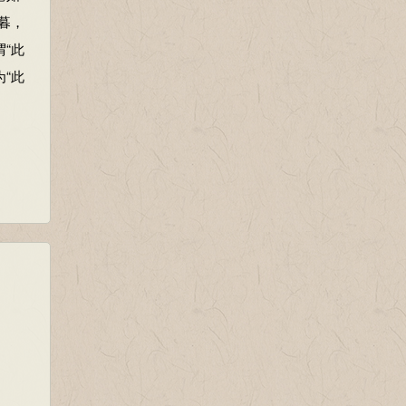
暮，
“此
红
“此