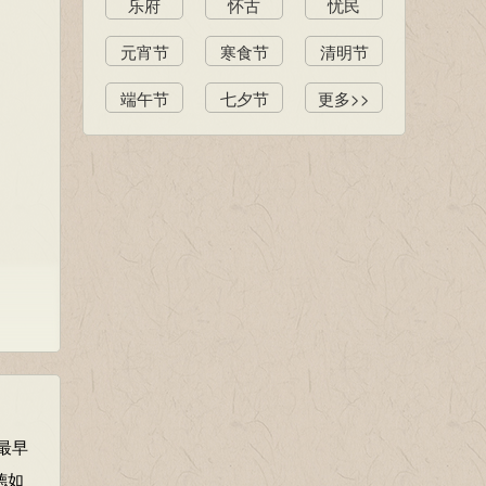
乐府
怀古
忧民
元宵节
寒食节
清明节
端午节
七夕节
更多>>
最早
德如