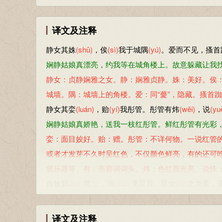
译文及注释
静女其姝
(shū)
，俟
(sì)
我于城隅
(yú)
。爱而不见，搔首
娴静姑娘真漂亮，约我等在城角楼上。故意躲藏让我
静女：贞静娴雅之女。静：娴雅贞静。姝：美好。俟
城墙。隅：城墙上的角楼。爱：同“薆”，隐藏。搔首
静女其娈
(luán)
，贻
(yí)
我彤管。彤管有炜
(wěi)
，说
(yu
娴静姑娘真娇艳，送我一枝红彤管。鲜红彤管有光彩
娈：面目姣好。贻：赠。彤管：不详何物。一说红管
或者才发芽不久时呈红色，不仅颜色鲜亮，有的还可吃。
状乐器等。有：形容词词头。炜：色红而光亮。说怿：同
自牧归
(kuì)
荑
(tí)
，洵
(xún)
美且异。匪女
(rǔ)
之为美，
郊野采荑送给我，荑草美好又珍异。不是荑草长得美
牧：城邑的远郊。归：同“馈”，赠送。荑：初生的白
译文及注释