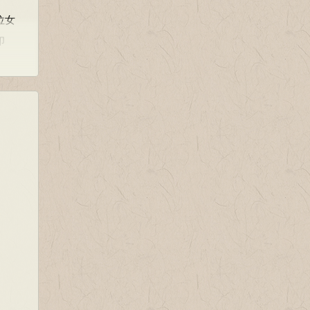
位女
印
可耐
的是人
。
管”、
我”与
相近之
齐的
。照理
却由衷
朝宋陆
接受彤