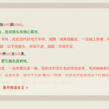
踟
(chí)
蹰
(chú)
。
找，急得搔头徘徊心紧张。
：等待，此处指约好地方等待。城隅：城角隐蔽处。一说城上角楼。
踟蹰：以手指挠头，徘徊不进。踟蹰：徘徊不定。
è)
怿
(yì)
女
(rǔ)
美。
，爱它颜色真鲜艳。
的笔，一说和荑应是一物，指初生时呈红色的管状的草，有的植物初
如是此意，就与下文的“荑(tí）”同类。但是也可能是指涂了红颜
“悦”。怿，喜悦。女：同“汝”，你，指彤管。
展开阅读全文 ∨
美人之贻
(yí)
。
，美人相赠厚情意。
茅草。象征婚媾。洵美且异：确实美得特别。洵：确实。异：特殊。