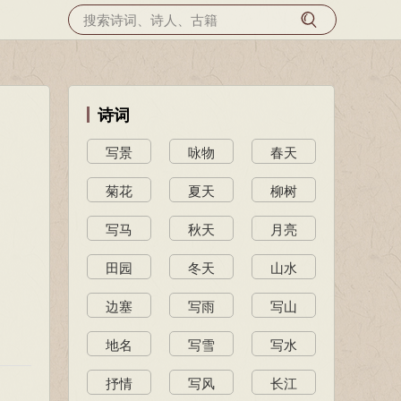
诗词
写景
咏物
春天
菊花
夏天
柳树
写马
秋天
月亮
田园
冬天
山水
边塞
写雨
写山
地名
写雪
写水
抒情
写风
长江