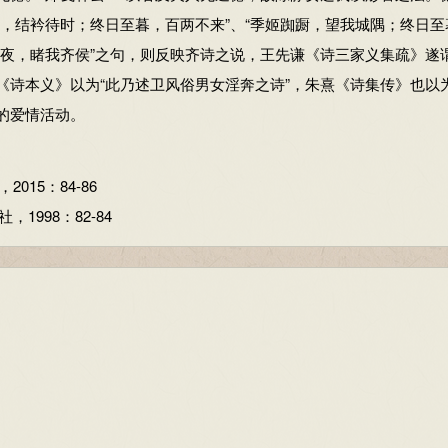
蹰，结衿待时；终日至暮，百两不来”、“季姬踟蹰，望我城隅；终日至
四夜，睹我齐侯”之句，则反映齐诗之说，王先谦《诗三家义集疏》遂谓
，指初生时呈红色的管状的草，有的植物初生时或者才发芽不久时呈
《诗本义》以为“此乃述卫风俗男女淫奔之诗”，朱熹《诗集传》也以为
“荑(tí）”同类。但是也可能是指涂了红颜色的管状乐器等。
的爱情活动。
15：84-86
998：82-84