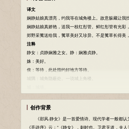
“非”。贻：赠与。
译文
参考资料：
娴静姑娘真漂亮，约我等在城角楼上。故意躲藏让我
1、朱熹．诗经集传．上海：上海古籍出版社，1987：18
娴静姑娘真娇艳，送我一枝红彤管。鲜红彤管有光彩
2、王秀梅译注．诗经（上）：国风．北京：中华书局，20
郊野采荑送给我，荑草美好又珍异。不是荑草长得美
3、姜亮夫等．先秦诗鉴赏辞典．上海：上海辞书出版社，1
注释
静女：贞静娴雅之女。静：娴雅贞静。
姝：美好。
俟：等待，此处指约好地方等待。
城隅：城角隐蔽处。一说城上角楼。
城：城墙。
隅：城墙上的角楼。
爱：同“薆”，隐藏。
创作背景
搔首踟蹰：以手指挠头，徘徊不进。
《邶风·静女》是一首爱情诗。现代学者一般都认为
踟蹰：徘徊不定。
《毛诗序》云：“《静女》，刺时也。卫君无道，夫人