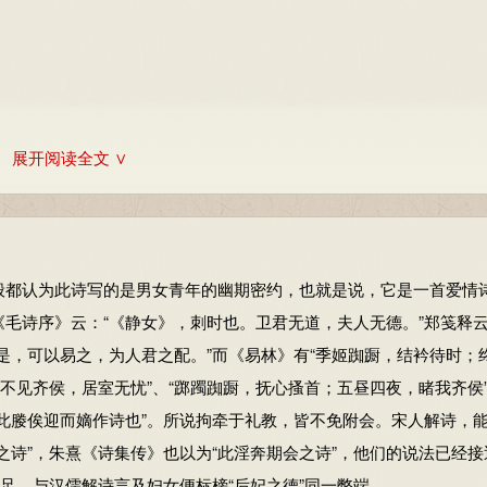
-19
15：84-86
展开阅读全文 ∨
998：82-84
德败坏的人”。
都认为此诗写的是男女青年的幽期密约，也就是说，它是一首爱情
内容仅供学习参考，其观点不代表本站立场。
毛诗序》云：“《静女》，刺时也。卫君无道，夫人无德。”郑笺释
是，可以易之，为人君之配。”而《易林》有“季姬踟蹰，结衿待时；
不见齐侯，居室无忧”、“踯躅踟蹰，抚心搔首；五昼四夜，睹我齐侯
此媵俟迎而嫡作诗也”。所说拘牵于礼教，皆不免附会。宋人解诗，
之诗”，朱熹《诗集传》也以为“此淫奔期会之诗”，他们的说法已经接
足，与汉儒解诗言及妇女便标榜“后妃之德”同一弊端。