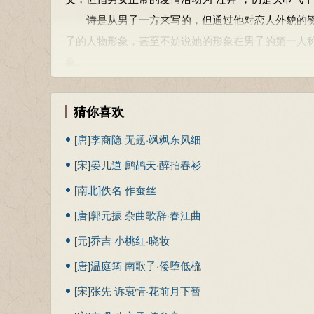
诗是从男子一方来写的，但通过他对恋人外貌的赞
子的人物形象，甚至不妨说她的形象在男子的第一人
象。
诗的第一章是即时的场景：有一位闲雅而又美丽的
地张望着，却被树木房舍之类东西挡住了视线，于是只
猜你喜欢
物外在的动作，却极具特征性，很好地刻划了人物的
[唐]李商隐 无题·飒飒东风细
第二、第三两章，从辞意的递进来看，应当是那位痴
雨来
[宋]晏几道 鹧鸪天·醉拍春衫
“自牧归荑”之事是倒叙的。在章与章的联系上，第二章
“俟我”结构也相似，因此两章多少有一种重章叠句的
惜旧香
[南北]佚名 作蚕丝
处，且第一章还有五字句，这种重章叠句的趋向便被
[唐]郭元振 杂曲歌辞·春江曲
重章叠句体与互无重复的分章体之间的特殊类型，似
[元]乔吉 小桃红·晓妆
读诗的第二、第三两章，读者会发出会心的微笑，对
[唐]温庭筠 南歌子·倭堕低梳
说，彤管比荑草要贵重，但男主人公对受赠的彤管只是
髻
[宋]张先 诉衷情·花前月下暂
地大赞“洵美且异”，欣赏的不是其外观而别有所感。
凯《赠范晔》诗之“江南无所有，聊赠一枝春”，重的