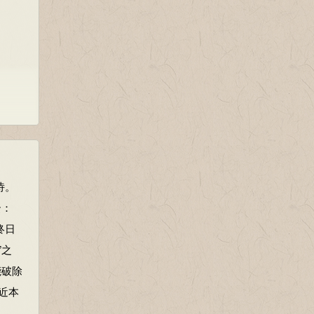
诗。
云：
终日
”之
能破除
近本