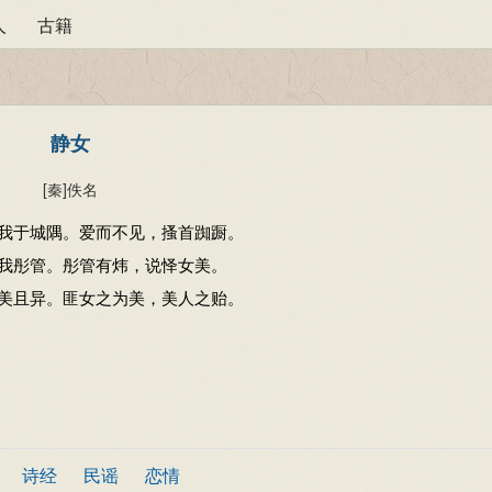
人
古籍
静女
[秦]
佚名
我于城隅。爱而不见，搔首踟蹰。
我彤管。彤管有炜，说怿女美。
美且异。匪女之为美，美人之贻。
诗经
民谣
恋情