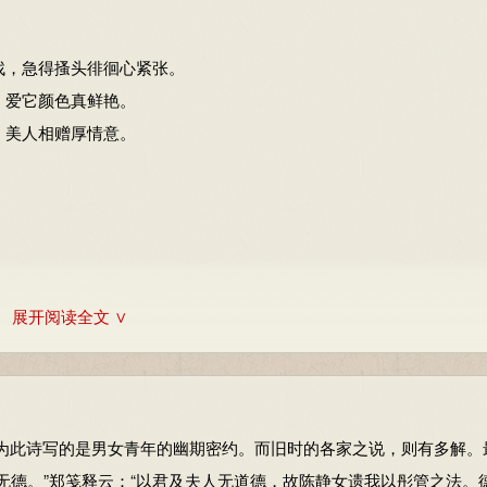
找，急得搔头徘徊心紧张。
-19
，爱它颜色真鲜艳。
15：84-86
，美人相赠厚情意。
998：82-84
展开阅读全文 ∨
此诗写的是男女青年的幽期密约。而旧时的各家之说，则有多解。
无德。”郑笺释云：“以君及夫人无道德，故陈静女遗我以彤管之法。