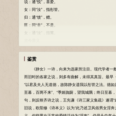
匪：同“非”。
说：通“悦”，喜爱。
贻：赠与。
女：同“汝”，指彤管。
归：通“馈”，赠。
参考资料：
匪：同“非”，不是。
1、朱熹．诗经集传．上海：上海古籍出版社，1987：18
女：通“汝”，指荑。
2、王秀梅译注．诗经（上）：国风．北京：中华书局，20
古今异义
3、姜亮夫等．先秦诗鉴赏辞典．上海：上海辞书出版社，1
氓：古义指民众，百姓，课文指“那个人”；今义指“道
涕：古义指眼泪，今义指鼻涕。
鉴赏
宴：古义指欢聚，今义指宴会。
《静女》一诗，向来为选家所注目。现代学者一般
本节内容由匿名网友上传，原作者已无法考证。以上
而旧时的各家之说，则多有曲解，未得其真旨。最早《
“以君及夫人无道德，故陈静女遗我以彤管之法。德如
至暮，百两不来”、“季姬踟蹰，望我城隅；终日至暮，
句，则反映齐诗之说，王先谦《诗三家义集疏》遂谓“
旧说，欧阳修《诗本义》以为“此乃述卫风俗男女淫奔
义，但指男女正常的爱情活动为“淫奔”，仍是头巾气十