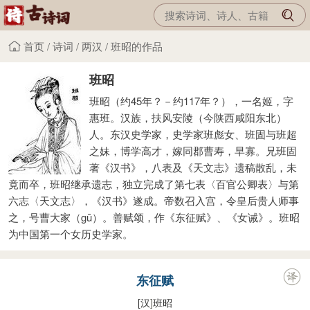
首页
/
诗词
/
两汉
/
班昭的作品
班昭
班昭（约45年？－约117年？），一名姬，字
惠班。汉族，扶风安陵（今陕西咸阳东北）
人。东汉史学家，史学家班彪女、班固与班超
之妹，博学高才，嫁同郡曹寿，早寡。兄班固
著《汉书》，八表及《天文志》遗稿散乱，未
竟而卒，班昭继承遗志，独立完成了第七表〈百官公卿表〉与第
六志〈天文志〉，《汉书》遂成。帝数召入宫，令皇后贵人师事
之，号曹大家（gū）。善赋颂，作《东征赋》、《女诫》。班昭
为中国第一个女历史学家。
东征赋
[汉
]
班昭