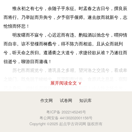
惟永初之有七兮，余随子乎东征。时孟春之吉日兮，撰良辰
而将行。乃举趾而升舆兮，夕予宿乎偃师。遂去故而就新兮，志
怆悢而怀悲！
明发曙而不寐兮，心迟迟而有违。酌鞰酒以弛念兮，喟抑情
而自非。谅不登樔而椓蠡兮，得不陈力而相追。且从众而就列
兮，听天命之所归。遵通衢之大道兮，求捷径欲从谁？乃遂往而
徂逝兮，聊游目而遨魂！
历七邑而观览兮，遭巩县之多艰。望河洛之交流兮，看成皋
之旋门。既免脱于峻崄兮，历荥阳而过卷。食原武之息足，宿阳
展开阅读全文 ∨
武之桑间。涉封丘而践路兮，慕京师而窃叹！小人性之怀土兮，
自书传而有焉。
作文网
试卷网
知识库
遂进道而少前兮，得平丘之北边。入匡郭而追远兮，念夫子
粤ICP备 2022145245号
之厄勤。彼衰乱之无道兮，乃困畏乎圣人。怅容与而久驻兮，忘
粤公网安备 44130202001156号
日夕而将昏。到长垣之境界，察农野之居民。睹蒲城之丘墟兮，
Copyright ©2025 起点学古诗词网 版权所有
生荆棘之榛榛。惕觉寤而顾问兮，想子路之威神。卫人嘉其勇义