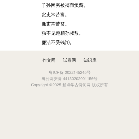
子孙困穷被褐而负薪。
贪吏常苦富。
廉吏常苦贫。
独不见楚相孙叔敖。
廉洁不受钱⑴。
作文网
试卷网
知识库
粤ICP备 2022145245号
粤公网安备 44130202001156号
Copyright ©2025 起点学古诗词网 版权所有