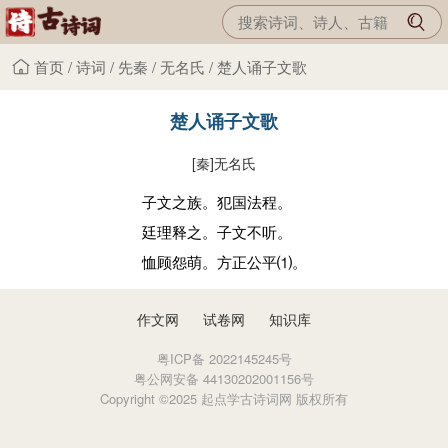
首页
/
诗词
/
先秦
/
无名氏
/
楚人诵子文歌
楚人诵子文歌
[秦]
无名氏
子文之族。犯国法程。
廷理释之。子文不听。
恤顾怨萌。方正公平⑴。
作文网
试卷网
知识库
粤ICP备 2022145245号
粤公网安备 44130202001156号
Copyright ©2025 起点学古诗词网 版权所有