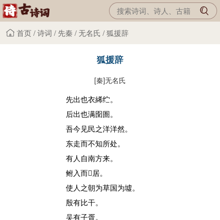
首页
/
诗词
/
先秦
/
无名氏
/
狐援辞
狐援辞
[秦]
无名氏
先出也衣絺纻。
后出也满囹圄。
吾今见民之洋洋然。
东走而不知所处。
有人自南方来。
鲋入而𩷪居。
使人之朝为草国为墟。
殷有比干。
吴有子胥。