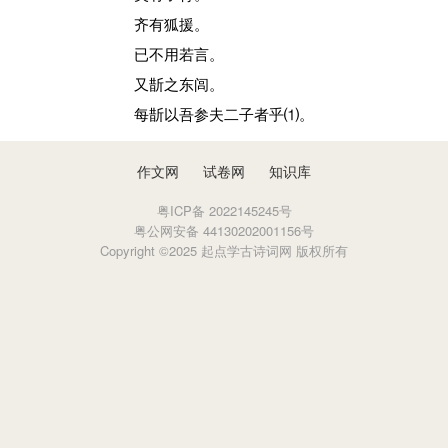
齐有狐援。
已不用若言。
又斮之东闾。
每斮以吾参夫二子者乎⑴。
作文网
试卷网
知识库
粤ICP备 2022145245号
粤公网安备 44130202001156号
Copyright ©2025 起点学古诗词网 版权所有