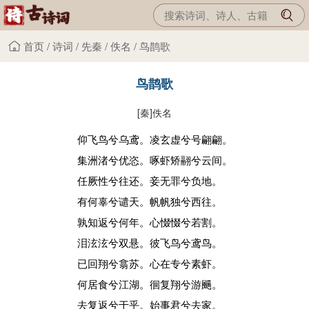
首页
/
诗词
/
先秦
/
佚名
/
鸟鹊歌
鸟鹊歌
[秦]
佚名
仰飞鸟兮乌鸢。凌玄虚兮号翩翩。
集洲渚兮优恣。啄虾矫翮兮云间。
任厥性兮往还。妾无罪兮负地。
有何辜兮谴天。帆帆独兮西往。
孰知返兮何年。心惙惙兮若割。
泪泫泫兮双悬。彼飞鸟兮鸢鸟。
已回翔兮翕苏。心在专兮素虾。
何居食兮江湖。徊复翔兮游颺。
去复返兮于乎。始事君兮去家。