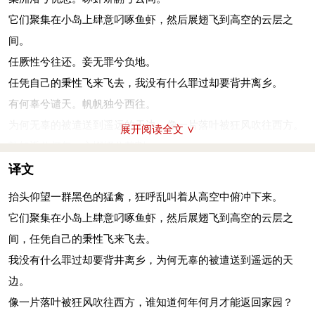
它们聚集在小岛上肆意叼啄鱼虾，然后展翅飞到高空的云层之
间。
任厥性兮往还。妾无罪兮负地。
任凭自己的秉性飞来飞去，我没有什么罪过却要背井离乡。
有何辜兮谴天。帆帆独兮西往。
为何无辜的被遣送到遥远的天边，像一片落叶被狂风吹往西方。
展开阅读全文 ∨
孰知返兮何年。心惙惙兮若割。
谁知道何年何月才能返回家园？心中的忧伤痛苦如同刀割一样。
译文
泪泫泫兮双悬。彼飞鸟兮鸢鸟。
抬头仰望一群黑色的猛禽，狂呼乱叫着从高空中俯冲下来。
忍不住双眼泪如喷泉，那些凶恶的猛禽。
它们聚集在小岛上肆意叼啄鱼虾，然后展翅飞到高空的云层之
已回翔兮翕苏。心在专兮素虾。
间，任凭自己的秉性飞来飞去。
已经飞回原地收拢其翅膀，它们一心掠夺那些弱小的白虾。
我没有什么罪过却要背井离乡，为何无辜的被遣送到遥远的天
何居食兮江湖。徊复翔兮游颺。
边。
为什么来到这江河湖畔白吃白住？时时在这里盘旋不去自由游
像一片落叶被狂风吹往西方，谁知道何年何月才能返回家园？
荡。