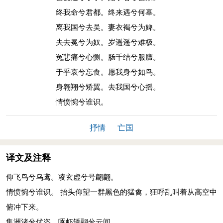
终我命兮君都。终来遇兮何辜。
离我国兮去吴。妻衣褐兮为婢。
夫去冕兮为奴。岁遥遥兮难极。
冤悲痛兮心恻。肠千结兮服膺。
于乎哀兮忘食。愿我身兮如鸟。
身翱翔兮矫翼。去我国兮心摇。
情愤惋兮谁识。
抒情
亡国
译文及注释
仰飞鸟兮乌鸢。凌玄虚兮号翩翩。
情愤惋兮谁识。 抬头仰望一群黑色的猛禽，狂呼乱叫着从高空中
俯冲下来。
集洲渚兮优恣。啄虾矫翮兮云间。