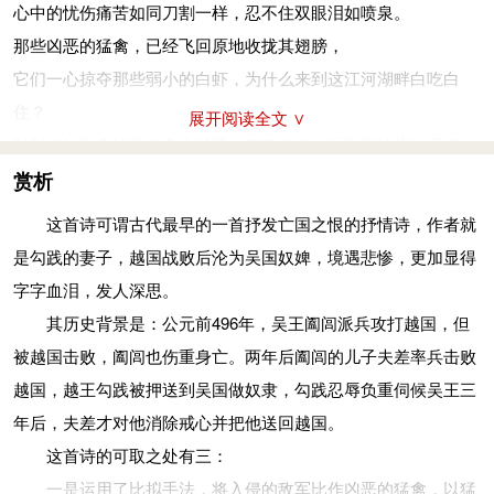
心中的忧伤痛苦如同刀割一样，忍不住双眼泪如喷泉。
去复返兮于乎。始事君兮去家。
那些凶恶的猛禽，已经飞回原地收拢其翅膀，
来来去去往返不停的横冲直撞，起先是夫君不知为何一去不复
它们一心掠夺那些弱小的白虾，为什么来到这江河湖畔白吃白
返。
住？
展开阅读全文 ∨
终我命兮君都。终来遇兮何辜。
时时在这里盘旋不去自由游荡，来来去去往返不停的横冲直撞。
最终又强迫我前往吴国京都，到死我不明白自己何罪之有。
起先是夫君不知为何一去不复返，最终又强迫我前往吴国京都。
赏析
离我国兮去吴。妻衣褐兮为婢。
到死我不明白自己何罪之有，为什么让我背离祖国远去吴国。
这首诗可谓古代最早的一首抒发亡国之恨的抒情诗，作者就
为什么让我背离祖国远去吴国，我穿着粗布衣裳被降为婢女。
我穿着粗布衣裳被降为婢女，丈夫被摘去王冠沦为奴仆。
是勾践的妻子，越国战败后沦为吴国奴婢，境遇悲惨，更加显得
夫去冕兮为奴。岁遥遥兮难极。
苦难的岁月何时才是尽头？国耻冤仇的悲痛时刻压在心头。
字字血泪，发人深思。
丈夫被摘去王冠沦为奴仆，苦难的岁月何时才是尽头？
就好象咽下无数疙瘩堵在胸口，心里装满悲哀哪里吃得下饭食？
其历史背景是：公元前496年，吴王阖闾派兵攻打越国，但
冤悲痛兮心恻。肠千结兮服膺。
我多想变成一只飞鸟，展翅高飞在蓝天自由翱翔。
被越国击败，阖闾也伤重身亡。两年后阖闾的儿子夫差率兵击败
国耻冤仇的悲痛时刻压在心头，就好象咽下无数疙瘩堵在胸口。
心中思念我那遥远的故国家乡，满腔的悲愤与怅恨谁能体味？
越国，越王勾践被押送到吴国做奴隶，勾践忍辱负重伺候吴王三
于乎哀兮忘食。愿我身兮如鸟。
参考资料：
年后，夫差才对他消除戒心并把他送回越国。
心里装满悲哀哪里吃得下饭食？我多想变成一只飞鸟。
1、百度百科.鸟鹊歌
这首诗的可取之处有三：
身翱翔兮矫翼。去我国兮心摇。
一是运用了比拟手法，将入侵的敌军比作凶恶的猛禽，以猛